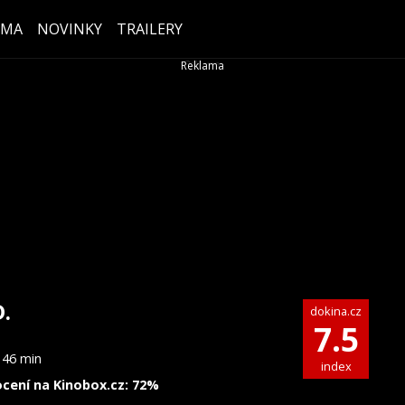
ÉMA
NOVINKY
TRAILERY
D.
dokina.cz
7.5
146 min
index
cení na Kinobox.cz: 72%