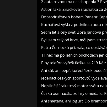
Z auta rovnou na neschopenku? Pravi
Action láká: Značková sluchátka za 244
Dobrodružství s bohem Panem: Čepelka
Kuchařová vyšla z podniku a auto nik
Sedm let a celý svět: Zora Jandová p
Byl jsem celý od krve, měl jsem strac
Petra Černocká přiznala, co dostává 
Třinec má po letních odchodech jen d
Plný telefon vyřeší fleška za 219 Kč
Ani sůl, ani pepř: kuřecí řízek bude
Jedenáct českých sportovců vydělává 
Nejsilnější raketový motor světa na 
Česká osmnáctka ze hry o medaile. 
Ani smetana, ani jogurt. Do brambor