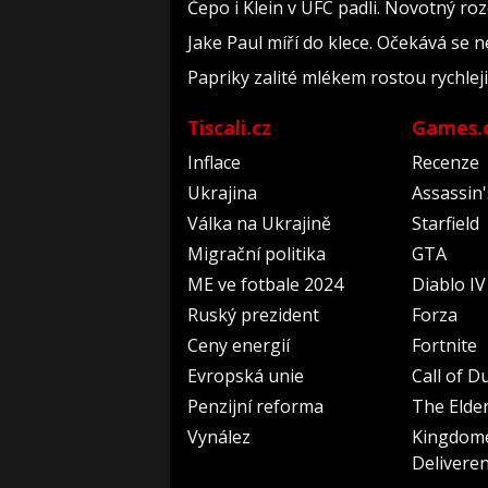
Čepo i Klein v UFC padli. Novotný roz
Jake Paul míří do klece. Očekává se 
Papriky zalité mlékem rostou rychlej
Tiscali.cz
Games.
Inflace
Recenze
Ukrajina
Assassin
Válka na Ukrajině
Starfield
Migrační politika
GTA
ME ve fotbale 2024
Diablo IV
Ruský prezident
Forza
Ceny energií
Fortnite
Evropská unie
Call of D
Penzijní reforma
The Elder
Vynález
Kingdom
Delivere