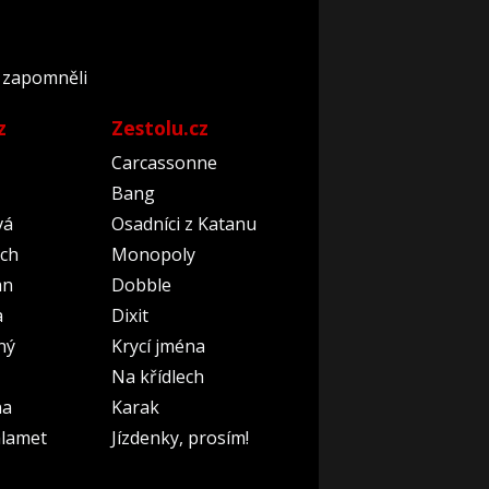
o zapomněli
z
Zestolu.cz
Carcassonne
Bang
vá
Osadníci z Katanu
ch
Monopoly
an
Dobble
a
Dixit
ný
Krycí jména
Na křídlech
na
Karak
lamet
Jízdenky, prosím!