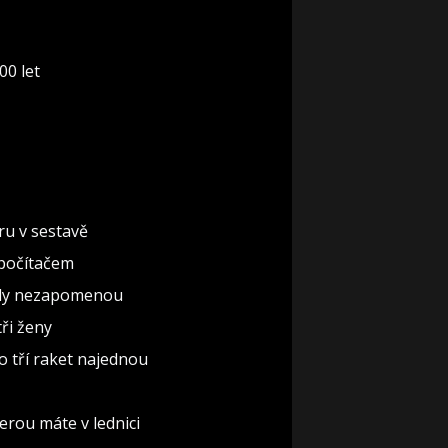
00 let
ru v sestavě
 počítačem
nikdy nezapomenou
ři ženy
o tří raket najednou
erou máte v lednici