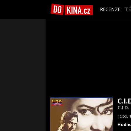
RECENZE
T
C.I.
C.I.D.
1956, 
Hodno