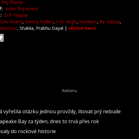
Raj Khosla
ř:
Inder Raj Anand
:
O.P. Nayyar
Dev Anand
,
Johnny Walker
,
K.N. Singh
,
Kumkum
,
Bir Sakuja
,
 Mumtaz
, Shakila, Prabhu Dayal
|
všichni herci
vá vyřešila otázku jednou provždy, litovat prý nebude
sapeake Bay za týden, dnes to trvá přes rok
psaly do rockové historie