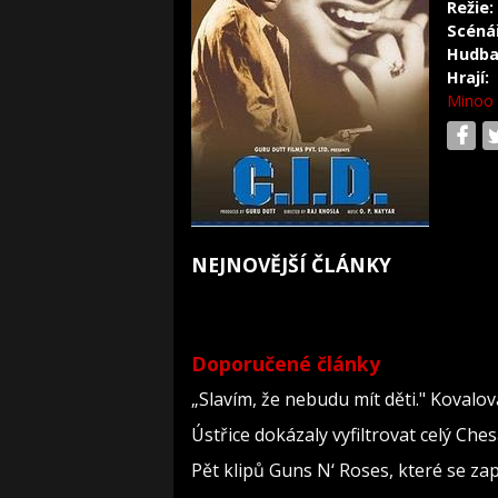
Režie:
Scéná
Hudba
Hrají:
Minoo
NEJNOVĚJŠÍ ČLÁNKY
Doporučené články
„Slavím, že nebudu mít děti." Kovalo
Ústřice dokázaly vyfiltrovat celý Che
Pět klipů Guns N‘ Roses, které se za