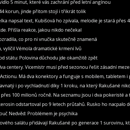
dlo 5 minut, které vás zachrání před letní angínou
 korun, jinde přitom stojí i třikrát tolik
 napsal text, Kubišová ho zpívala, melodie je stará přes 4
de. Přišla reakce, jakou nikdo nečekal
rozradila, co pro ni vnučka skutečně znamená
h, vylíčil Vémola dramatické krmení lvů
od státu: Polovina důchodu jde okamžitě zpět
va centery. Vicemistr musí před sezonou řešit zásadní meze
 z Actionu. Má dva konektory a funguje s mobilem, tabletem i
 šťavnatý i po vychladnutí díky 1 kroku, na který Rakušané 
přes 100 milionů ročně. Na seznamu jsou i dva pokeristé a t
kerosin odstartoval po 9 letech průtahů. Rusko ho nacpalo d
Kouč Nedvěd: Problémem je psychika
ového salátu přidávají Rakušané po generace 1 surovinu, kt