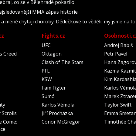
ebral, co se v Bělehradě pokazilo
nejsledovanější MMA zápas historie
i a méně chytají choroby. Dědečkové to věděli, my jsme na t
cz
Fights.cz
Osobnosti.c
UFC
Andrej Babiš
's Creed
Oktagon
Petr Pavel
Clash of The Stars
Hana Zagoro
PFL
Kazma Kazmit
KSW
Kim Kardashi
I am Figter
Karlos Vémol
Sumó
Marek Ztrace
uty
Karlos Vémola
Taylor Swift
 Scrolls
Jiří Procházka
Emma Smeta
e Come:
Conor McGregor
Timothée Cha
nce