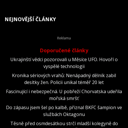
NEJNOVĚJŠÍ ČLÁNKY
Doporučené články
Ukrajinští vědci pozorovali u Měsíce UFO. Hovoří o
vyspělé technologii
Kronika sériových vrahů: Nenápadný dělník zabil
desítky žen. Policii unikal téměř 20 let
Fascinující i nebezpečná. U pobřeží Chorvatska udeřila
mořská smršť
Do zápasu jsem šel po kalbě, přiznal BKFC šampion ve
službách Oktagonu
Těsně před osmdesátkou strčí mladší kolegyně do