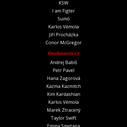
KSW
I am Figter
Sumó
Karlos Vémola
Jiří Procházka
Conor McGregor
Osobnosti.cz
Andrej Babiš
Petr Pavel
Hana Zagorová
Kazma Kazmitch
Kim Kardashian
Karlos Vémola
Marek Ztracený
Taylor Swift
Emma Smetana