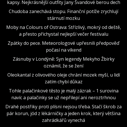
kapsy. Nejkrásnější outfity Jany Švandové berou dech
Chudoba zanechává stopu. Finanční potíže zrychlují
stárnutí mozku
Moby na Colours of Ostrava: Střízlivý, mokrý od deště,
a přesto přichystal nejlepší večer festivalu
Zpátky do pece. Meteorologové upřesnili předpověď
počasí na víkend
Zásnuby v Londýně: Syn legendy Mekyho Žbirky
oznámil, že se žení
Oleokantal z olivového oleje chrání mozek myší, u lidí
zatím chybí důkaz
Tohle palačinkové těsto je malý zázrak – 1 surovina
navíc a palačinky se už nepřilepí ani neroztrhnou
Drahé postřiky proti plísni nejsou třeba. Stačí škrob za
pár korun, jód z lékárničky a jeden krok, který většina
zahrádkářů vynechá