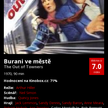
Burani ve městě
dokina.cz
7.0
The Out of Towners
index
1970, 90 min
Hodnocení na Kinobox.cz: 71%
Režie:
Arthur Hiller
Scénář:
Neil Simon
Hudba:
Quincy Jones
Hrají:
Jack Lemmon
,
Sandy Dennis
,
Sandy Baron
,
Anne Meara
,
Robert Nichols
,
Ann Prentiss
, Carlos Montalbán, Bob Bennett