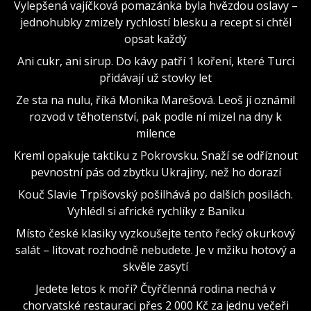
Vylepšená vajíčková pomazánka byla hvězdou oslavy –
jednohubky zmizely rychlostí blesku a recept si chtěl
opsat každý
Ani cukr, ani sirup. Do kávy patří 1 koření, které Turci
přidávají už stovky let
Ze sta na nulu, říká Monika Marešová. Leoš jí oznámil
rozvod v těhotenství, pak podle ní mizel na dny k
milence
Kreml opakuje taktiku z Pokrovsku. Snaží se odříznout
pevnostní pás od zbytku Ukrajiny, než ho dorazí
Kouč Slavie Trpišovský pošilhává po dalších posilách.
Vyhlédl si africké rychlíky z Baníku
Místo české klasiky vyzkoušejte tento řecký okurkový
salát – litovat rozhodně nebudete. Je v mžiku hotový a
skvěle zasytí
Jedete letos k moři? Čtyřčlenná rodina nechá v
chorvatské restauraci přes 2 000 Kč za jednu večeři