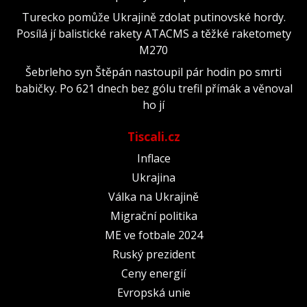
Turecko pomůže Ukrajině zdolat putinovské hordy.
Posílá jí balistické rakety ATACMS a těžké raketomety
M270
Šebrleho syn Štěpán nastoupil pár hodin po smrti
babičky. Po 621 dnech bez gólu trefil přímák a věnoval
ho jí
Tiscali.cz
Inflace
Ukrajina
Válka na Ukrajině
Migrační politika
ME ve fotbale 2024
Ruský prezident
Ceny energií
Evropská unie