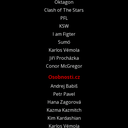
Oktagon
Clash of The Stars
PFL
KSW
I am Figter
Sumó
Karlos Vémola
Jiří Procházka
Conor McGregor
Osobnosti.cz
Andrej Babiš
Petr Pavel
Hana Zagorová
Kazma Kazmitch
Kim Kardashian
Karlos Vémola