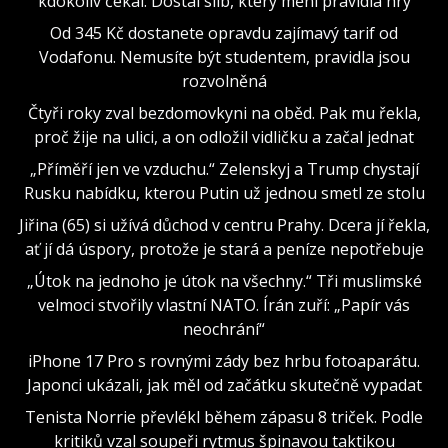
kdokoliv čekal. Dostal slib, který mění pravidla hry
Od 345 Kč dostanete opravdu zajímavý tarif od
Vodafonu. Nemusíte být studentem, pravidla jsou
rozvolněná
Čtyři roky zval bezdomovkyni na oběd. Pak mu řekla,
proč žije na ulici, a on odložil vidličku a začal jednat
„Příměří jen ve vzduchu.“ Zelenskyj a Trump chystají
Rusku nabídku, kterou Putin už jednou smetl ze stolu
Jiřina (65) si užívá důchod v centru Prahy. Dcera jí řekla,
ať jí dá úspory, protože je stará a peníze nepotřebuje
„Útok na jednoho je útok na všechny.“ Tři muslimské
velmoci stvořily vlastní NATO. Írán zuří: „Papír vás
neochrání“
iPhone 17 Pro s rovnými zády bez hrbu fotoaparátu.
Japonci ukázali, jak měl od začátku skutečně vypadat
Tenista Norrie převlékl během zápasu 8 triček. Podle
kritiků vzal soupeři rytmus špinavou taktikou