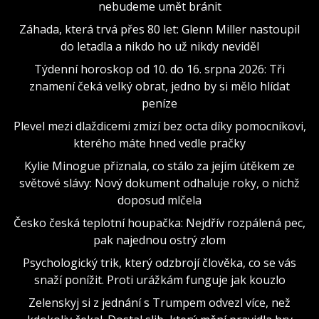
nebudeme umět bránit
Záhada, která trvá přes 80 let: Glenn Miller nastoupil
do letadla a nikdo ho už nikdy neviděl
Týdenní horoskop od 10. do 16. srpna 2026: Tři
znamení čeká velký obrat, jedno by si mělo hlídat
peníze
Plevel mezi dlaždicemi zmizí bez octa díky pomocníkovi,
kterého máte hned vedle pračky
Kylie Minogue přiznala, co stálo za jejím útěkem ze
světové slávy: Nový dokument odhaluje roky, o nichž
doposud mlčela
Česko česká teplotní houpačka: Nejdřív rozpálená pec,
pak najednou ostrý zlom
Psychologický trik, který odzbrojí člověka, co se vás
snaží ponížit. Proti urážkám funguje jak kouzlo
Zelenskyj si z jednání s Trumpem odvezl více, než