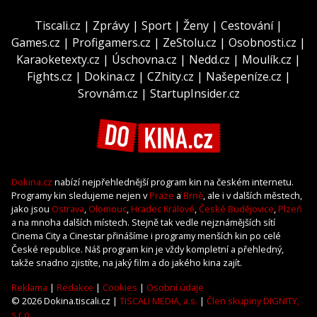
Tiscali.cz
|
Zprávy
|
Sport
|
Ženy
|
Cestování
|
Games.cz
|
Profigamers.cz
|
ZeStolu.cz
|
Osobnosti.cz
|
Karaoketexty.cz
|
Úschovna.cz
|
Nedd.cz
|
Moulík.cz
|
Fights.cz
|
Dokina.cz
|
CZhity.cz
|
Našepeníze.cz
|
Srovnám.cz
|
StartupInsider.cz
Dokina.cz
nabízí nejpřehlednější program kin na českém internetu.
Programy kin sledujeme nejen v
Praze
a
Brně
, ale i v dalších městech,
jako jsou
Ostrava
,
Olomouc
,
Hradec Králové
,
České Budějovice
,
Plzeň
a na mnoha dalších místech. Stejně tak vedle nejznámějších sítí
Cinema City a Cinestar přinášíme i programy menších kin po celé
České republice. Náš program kin je vždy kompletní a přehledný,
takže snadno zjistíte, na jaký film a do jakého kina zajít.
Reklama
|
Redakce
|
Cookies
|
Osobní údaje
© 2026 Dokina.tiscali.cz |
TISCALI MEDIA, a.s.
|
Člen skupiny DIGNITY,
s.r.o.