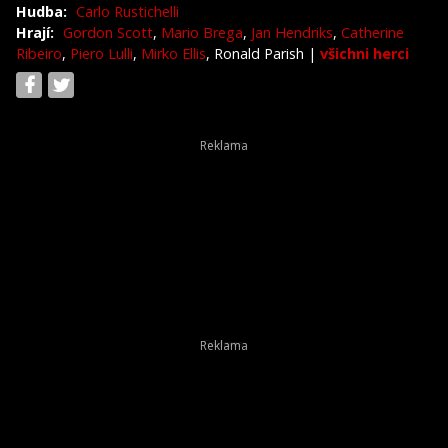
Hudba:
Carlo Rustichelli
Hrají:
Gordon Scott
,
Mario Brega
,
Jan Hendriks
,
Catherine
Ribeiro
,
Piero Lulli
,
Mirko Ellis
, Ronald Parish
|
všichni herci