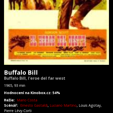
Buffalo Bill
Buffalo Bill, l'eroe del far west
1965, 93 min
Hodnocení na Kinobox.cz: 54%
Režie:
Mario Costa
Scénář:
Ernesto Gastaldi
,
Luciano Martino
, Louis Agotay,
Pierre Lévy-Corti