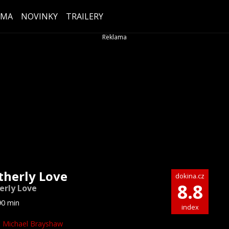
ÉMA
NOVINKY
TRAILERY
therly Love
dokina.cz
8.8
erly Love
90 min
index
Michael Brayshaw