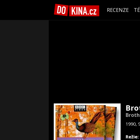
RECENZE
T
Bro
Broth
1990, 
Režie: