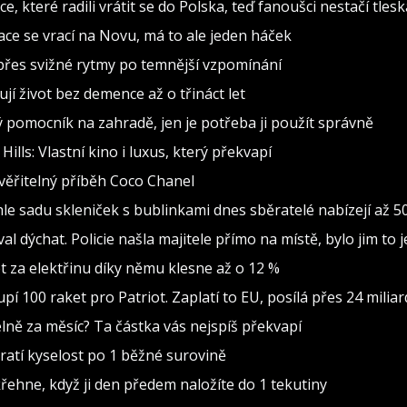
, které radili vrátit se do Polska, teď fanoušci nestačí tlesk
inace se vrací na Novu, má to ale jeden háček
d přes svižné rytmy po temnější vzpomínání
jí život bez demence až o třináct let
ělý pomocník na zahradě, jen je potřeba ji použít správně
lls: Vlastní kino i luxus, který překvapí
věřitelný příběh Coco Chanel
le sadu skleniček s bublinkami dnes sběratelé nabízejí až 5
al dýchat. Policie našla majitele přímo na místě, bylo jim to 
čet za elektřinu díky němu klesne až o 12 %
 100 raket pro Patriot. Zaplatí to EU, posílá přes 24 miliar
delně za měsíc? Ta částka vás nejspíš překvapí
tratí kyselost po 1 běžné surovině
křehne, když ji den předem naložíte do 1 tekutiny