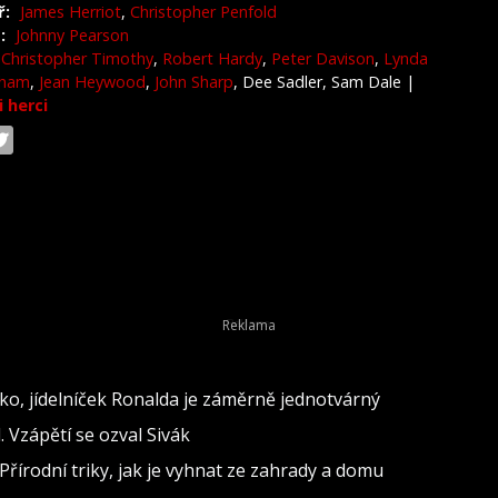
ř:
James Herriot
,
Christopher Penfold
:
Johnny Pearson
Christopher Timothy
,
Robert Hardy
,
Peter Davison
,
Lynda
gham
,
Jean Heywood
,
John Sharp
, Dee Sadler, Sam Dale
|
i herci
o, jídelníček Ronalda je záměrně jednotvárný
 Vzápětí se ozval Sivák
Přírodní triky, jak je vyhnat ze zahrady a domu