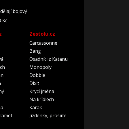
dělají bojový
0 Kč
z
Zestolu.cz
Carcassonne
Bang
vá
Osadníci z Katanu
ch
Monopoly
an
Dobble
a
Dixit
ný
Krycí jména
Na křídlech
na
Karak
lamet
Jízdenky, prosím!