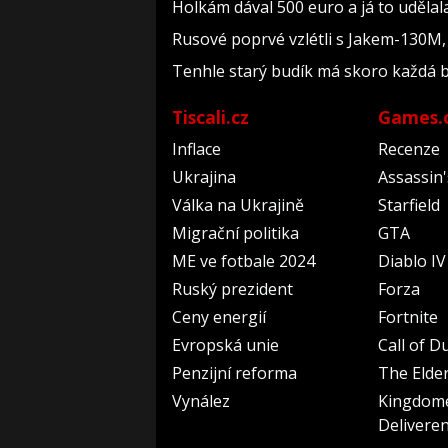
Holkám dával 500 euro a já to udělal
Rusové poprvé vzlétli s Jakem-130M, 
Tenhle starý budík má skoro každá ba
Tiscali.cz
Games.
Inflace
Recenze
Ukrajina
Assassin
Válka na Ukrajině
Starfield
Migrační politika
GTA
ME ve fotbale 2024
Diablo IV
Ruský prezident
Forza
Ceny energií
Fortnite
Evropská unie
Call of D
Penzijní reforma
The Elder
Vynález
Kingdom
Delivere