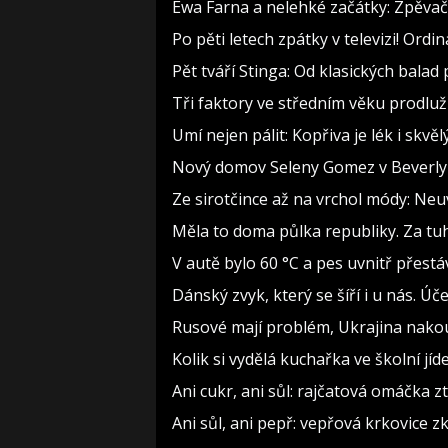
Ewa Farna a nelehké začátky: Zpěvačce
Po pěti letech zpátky v televizi! Ord
Pět tváří Stinga: Od klasických bala
Tři faktory ve středním věku prodlužu
Umí nejen pálit: Kopřiva je lék i skv
Nový domov Seleny Gomez v Beverly Hi
Ze sirotčince až na vrchol módy: Neu
Měla to doma půlka republiky. Za tuh
V autě bylo 60 °C a pes uvnitř přestáv
Dánský zvyk, který se šíří i u nás. Ú
Rusové mají problém, Ukrajina nakoupí
Kolik si vydělá kuchařka ve školní jí
Ani cukr, ani sůl: rajčatová omáčka z
Ani sůl, ani pepř: vepřová krkovice z