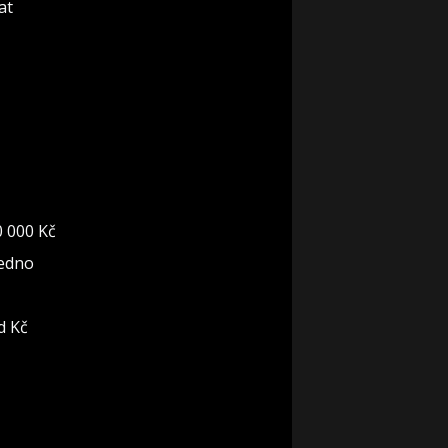
at
0 000 Kč
jedno
d Kč