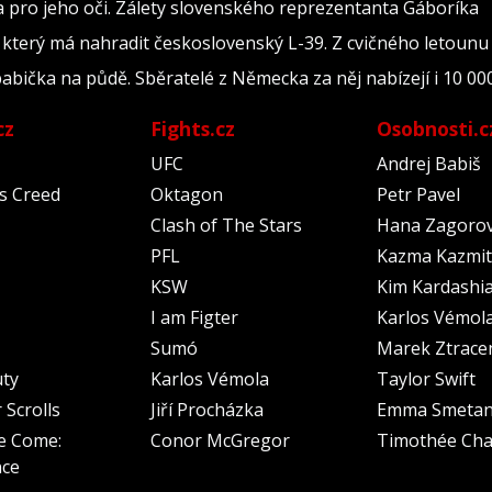
a pro jeho oči. Zálety slovenského reprezentanta Gáboríka
který má nahradit československý L-39. Z cvičného letounu 
bička na půdě. Sběratelé z Německa za něj nabízejí i 10 00
cz
Fights.cz
Osobnosti.c
UFC
Andrej Babiš
's Creed
Oktagon
Petr Pavel
Clash of The Stars
Hana Zagoro
PFL
Kazma Kazmit
KSW
Kim Kardashi
I am Figter
Karlos Vémol
Sumó
Marek Ztrace
uty
Karlos Vémola
Taylor Swift
 Scrolls
Jiří Procházka
Emma Smeta
e Come:
Conor McGregor
Timothée Cha
nce