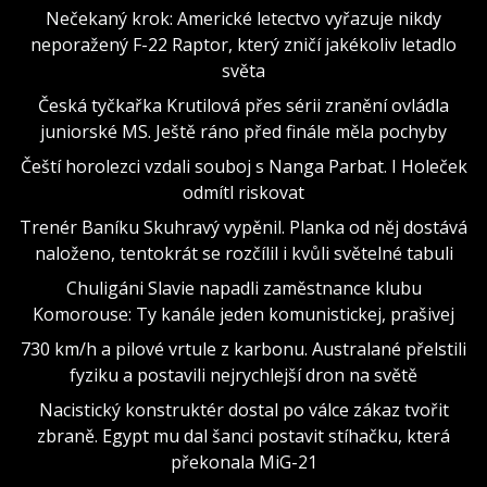
Nečekaný krok: Americké letectvo vyřazuje nikdy
neporažený F-22 Raptor, který zničí jakékoliv letadlo
světa
Česká tyčkařka Krutilová přes sérii zranění ovládla
juniorské MS. Ještě ráno před finále měla pochyby
Čeští horolezci vzdali souboj s Nanga Parbat. I Holeček
odmítl riskovat
Trenér Baníku Skuhravý vypěnil. Planka od něj dostává
naloženo, tentokrát se rozčílil i kvůli světelné tabuli
Chuligáni Slavie napadli zaměstnance klubu
Komorouse: Ty kanále jeden komunistickej, prašivej
730 km/h a pilové vrtule z karbonu. Australané přelstili
fyziku a postavili nejrychlejší dron na světě
Nacistický konstruktér dostal po válce zákaz tvořit
zbraně. Egypt mu dal šanci postavit stíhačku, která
překonala MiG-21