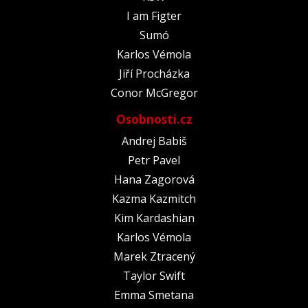
I am Figter
Sumó
Karlos Vémola
Jiří Procházka
Conor McGregor
Osobnosti.cz
Andrej Babiš
Petr Pavel
Hana Zagorová
Kazma Kazmitch
Kim Kardashian
Karlos Vémola
Marek Ztracený
Taylor Swift
Emma Smetana