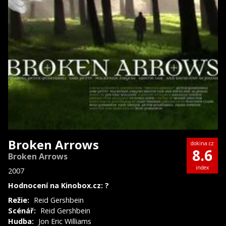
Broken Arrows
dokina.cz
8.6
Broken Arrows
index
2007
Hodnocení na Kinobox.cz: ?
Režie:
Reid Gershbein
Scénář:
Reid Gershbein
Hudba:
Jon Eric Williams