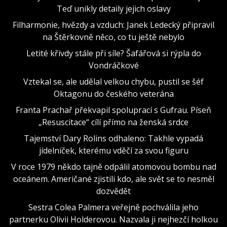
Teď unikly detaily jejich oslavy
Filharmonie, hvězdy a vzduch: Janek Ledecký připravil
na Štěrkovně něco, co tu ještě nebylo
Letité křivdy stále při síle? Šafářová si rýpla do
Vondráčkové
Vztekal se, ale udělal velkou chybu, pustil se šéf
Oktagonu do českého veterána
Franta Prachař překvapil spoluprací s Gufrau. Píseň
„Resuscitace“ cílí přímo na ženská srdce
Tajemství Dary Rolins odhaleno: Takhle vypadá
jídelníček, kterému vděčí za svou figuru
V roce 1979 někdo tajně odpálil atomovou bombu nad
oceánem. Američané zjistili kdo, ale svět se to nesměl
dozvědět
Sestra Colea Palmera veřejně pochválila jeho
partnerku Olivii Holderovou. Nazvala ji nejhezčí holkou