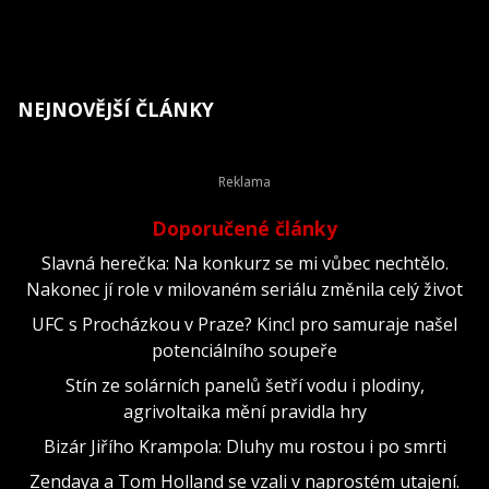
NEJNOVĚJŠÍ ČLÁNKY
Doporučené články
Slavná herečka: Na konkurz se mi vůbec nechtělo.
Nakonec jí role v milovaném seriálu změnila celý život
UFC s Procházkou v Praze? Kincl pro samuraje našel
potenciálního soupeře
Stín ze solárních panelů šetří vodu i plodiny,
agrivoltaika mění pravidla hry
Bizár Jiřího Krampola: Dluhy mu rostou i po smrti
Zendaya a Tom Holland se vzali v naprostém utajení.