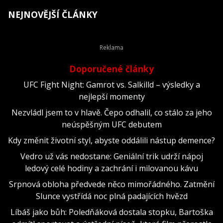
NEJNOVĚJŠÍ ČLÁNKY
Doporučené články
UFC Fight Night: Gamrot vs. Salkilld – výsledky a
nejlepší momenty
Nezvládl jsem to v hlavě. Čepo odhalil, co stálo za jeho
neúspěšným UFC debutem
Kdy změnit životní styl, abyste oddálili nástup demence?
Vedro už vás nedostane: Geniální trik udrží nápoj
ledový celé hodiny a zachrání i milovanou kávu
Srpnová obloha předvede něco mimořádného. Zatmění
Slunce vystřídá noc plná padajících hvězd
Líbáš jako bůh: Poledňáková dostala stopku, Bartoška