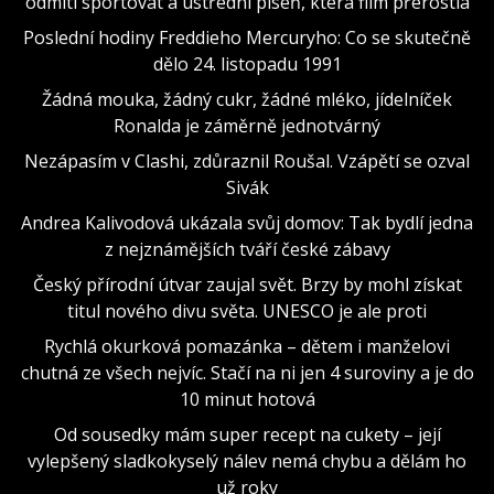
odmítl sportovat a ústřední píseň, která film přerostla
Poslední hodiny Freddieho Mercuryho: Co se skutečně
dělo 24. listopadu 1991
Žádná mouka, žádný cukr, žádné mléko, jídelníček
Ronalda je záměrně jednotvárný
Nezápasím v Clashi, zdůraznil Roušal. Vzápětí se ozval
Sivák
Andrea Kalivodová ukázala svůj domov: Tak bydlí jedna
z nejznámějších tváří české zábavy
Český přírodní útvar zaujal svět. Brzy by mohl získat
titul nového divu světa. UNESCO je ale proti
Rychlá okurková pomazánka – dětem i manželovi
chutná ze všech nejvíc. Stačí na ni jen 4 suroviny a je do
10 minut hotová
Od sousedky mám super recept na cukety – její
vylepšený sladkokyselý nálev nemá chybu a dělám ho
už roky