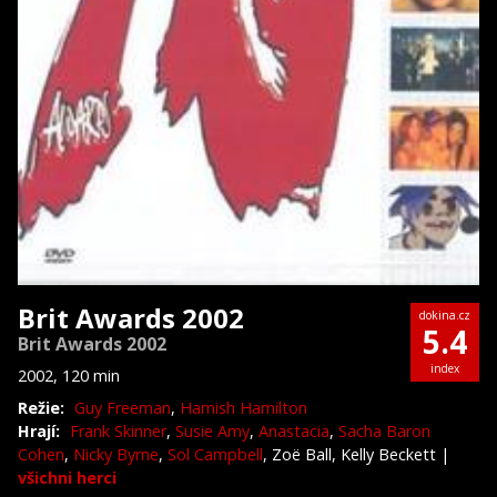
Brit Awards 2002
dokina.cz
5.4
Brit Awards 2002
index
2002, 120 min
Režie:
Guy Freeman
,
Hamish Hamilton
Hrají:
Frank Skinner
,
Susie Amy
,
Anastacia
,
Sacha Baron
Cohen
,
Nicky Byrne
,
Sol Campbell
, Zoë Ball, Kelly Beckett
|
všichni herci