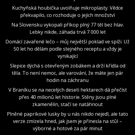
Kuchyňská houbička uvolňuje mikroplasty. Vědce
překvapilo, co rozhoduje o jejich množství
Na Slovensku vykopali příkop plný 77 těl bez hlav.
Lebky nikde, záhada trvá 7 000 let
Domácí zavařené lečo – můj největší poklad ve spíži. Už
50 let ho dělám podle stejného receptu a vždy je
vynikající
Slepice dýchá s otevřeným zobákem a drží křídla od
těla. To není nemoc, ale varování, že máte jen pár
hodin na záchranu
V Braníku se na necelých deseti hektarech dá přečíst
přes 40 milionů let historie. Stěny jsou plné
zkamenělin, stačí se natáhnout
Plněné paprikové lusky by u nás nikdo nejedl, ale tato
verze zmizela hned, jak jsem je přinesla na stůl –
výborné a hotové za pár minut