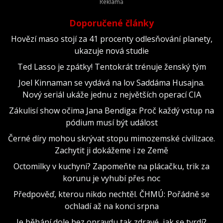
Doporučené články
Hovězí maso stojí za 41 procenty odlesňování planety,
ukazuje nová studie
Ted Lasso je zpátky! Tentokrát trénuje ženský tým
Joel Kinnaman se vydává na lov Saddáma Husajna.
Nový seriál ukáže jednu z největších operací CIA
Zákulisí show očima Jana Bendiga: Proč každý vstup na
pódium musí být událost
Černé díry mohou skrývat stopu mimozemské civilizace.
Zachytit ji dokážeme i ze Země
Octomilky v kuchyni? Zapomeňte na plácačku, trik za
korunu je vyhubí přes noc
Předpověď, kterou nikdo nechtěl. ČHMÚ: Pořádně se
ochladí až na konci srpna
Je běhání dole bez opravdu tak zdravé, jak se tvrdí?