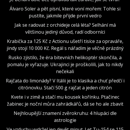
Álvaro Soler a pět písní, které voní mořem: Tohle si
pustíte, jakmile přijde první vedro
Jak se radovat z orchideje celá léta? Selhání má
většinou jediný důvod, radí odborníci
Krabička za 125 Kč z Actionu ušetří tisíce za opraváře,
jindy stojí 10 000 Kč. Regál s nářadím je věčně prázdný
Rusko zjistilo, že éra bitevních helikoptér skončila, a
pomalu je vyřazuje. Ukrajinci je proškolili, jak to nikdy
nečekali
Rajčata do limonády? V Itálii je to klasika a chuť předčí i
citrónovku. Stačí 500 g rajčat a jeden citrón
Kvete i v zimě a stačí mu kousek kořínku. Ptačinec
žabinec je noční můra zahrádkářů, dá se ho ale zbavit
Nejhloupější znamení zvěrokruhu: 4 hlupáci dle
astrologie
Ve vzduchu vydržel jen devět minut. Let Tu-154 se 115