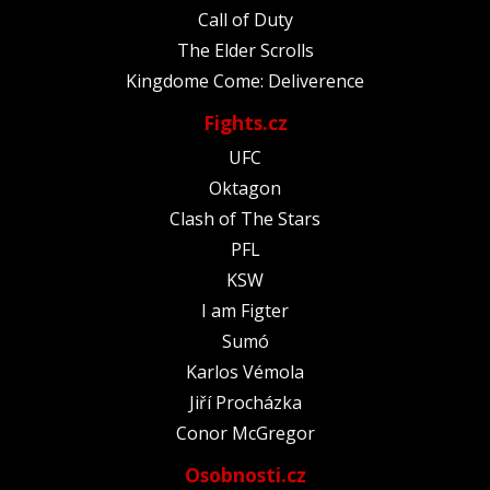
Call of Duty
The Elder Scrolls
Kingdome Come: Deliverence
Fights.cz
UFC
Oktagon
Clash of The Stars
PFL
KSW
I am Figter
Sumó
Karlos Vémola
Jiří Procházka
Conor McGregor
Osobnosti.cz