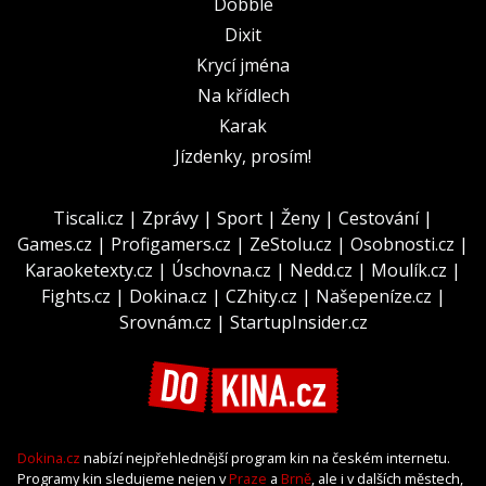
Dobble
Dixit
Krycí jména
Na křídlech
Karak
Jízdenky, prosím!
Tiscali.cz
|
Zprávy
|
Sport
|
Ženy
|
Cestování
|
Games.cz
|
Profigamers.cz
|
ZeStolu.cz
|
Osobnosti.cz
|
Karaoketexty.cz
|
Úschovna.cz
|
Nedd.cz
|
Moulík.cz
|
Fights.cz
|
Dokina.cz
|
CZhity.cz
|
Našepeníze.cz
|
Srovnám.cz
|
StartupInsider.cz
Dokina.cz
nabízí nejpřehlednější program kin na českém internetu.
Programy kin sledujeme nejen v
Praze
a
Brně
, ale i v dalších městech,