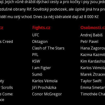
í. Jejich vůně dráždí dýchací cesty a pro kočky i psy jsou je
ivzdušné obrany Rif. Sovětský podvozek, ale úplně jiná hra p
děl mu celý vchod. Dnes za něj sběratelé dají až 8 000 Kč
cz
Fights.cz
Osobnosti.c
UFC
Andrej Babiš
's Creed
Oktagon
Petr Pavel
Clash of The Stars
Hana Zagoro
PFL
Kazma Kazmit
KSW
Kim Kardashi
I am Figter
Karlos Vémol
Sumó
Marek Ztrace
uty
Karlos Vémola
Taylor Swift
 Scrolls
Jiří Procházka
Emma Smeta
e Come:
Conor McGregor
Timothée Cha
nce