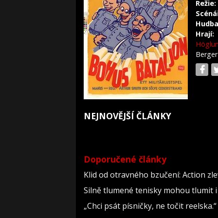
Režie:
Scéná
Hudba
Hrají:
Höglu
Berge
NEJNOVĚJŠÍ ČLÁNKY
Doporučené články
Klid od otravného bzučení: Action zl
Silně tlumené tenisky mohou tlumit i
„Chci psát písničky, ne točit reelska.