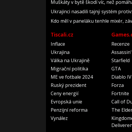
Muškáty v bytě škodí víc, než pomáhaj
Ukrajinci nasadili tajný systém prot
Kdo měl v paneláku tenhle mixér, závi
Tiscali.cz
Games.
Inflace
Recenze
Ukrajina
Assassin
Válka na Ukrajině
Starfield
Migrační politika
GTA
ME ve fotbale 2024
Diablo IV
Ruský prezident
Forza
Ceny energií
Fortnite
Evropská unie
Call of D
Penzijní reforma
The Elder
Vynález
Kingdom
Delivere