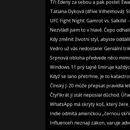
Tři Edeny za sebou a pak postel: Ewa
Tatiana Dyková (dříve Vilhelmová): Sl
UFC Fight Night: Gamrot vs. Salkilld 
Nezvládl jsem to v hlavě. Čepo odha
Kdy změnit životní styl, abyste oddál
Vedro už vás nedostane: Geniální tri
Srpnová obloha předvede něco mimoř
Windows 11 prý tajně šmíruje každých
Když se lano přetrhne, je to katastro
Čínský J-20 může přepsat pravidla let
Čtyřikrát jí stát neposlal důchod. Úřa
WhatsApp má skrytý koš, který žere g
Indie odmítá americkou „černou skříň
Influenceři neznají zákon, varuje a