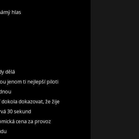
známý hlas
dy dělá
u jenom ti nejlepší piloti
ednou
í dokola dokazovat, že žije
trvá 30 sekund
nomická cena za provoz
udu