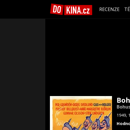
RECENZE
T
Boh
Bohus
1949, 
Hodno