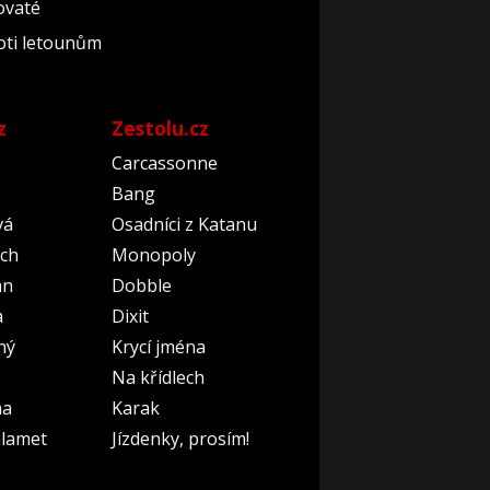
dovaté
roti letounům
z
Zestolu.cz
Carcassonne
Bang
vá
Osadníci z Katanu
ch
Monopoly
an
Dobble
a
Dixit
ný
Krycí jména
Na křídlech
na
Karak
lamet
Jízdenky, prosím!