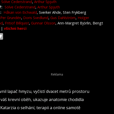
Sölve Cederstrand
,
Arthur Spjuth
ř:
Sölve Cederstrand
,
Arthur Spjuth
:
Håkan von Eichwald
, Sverker Ahde, Sten Frykberg
Per Grundén
,
Doris Svedlund
,
Gus Dahlström
,
Holger
nd
,
Fritiof Billquist
,
Gunnar Olsson
, Ann-Margret Björlin, Bengt
r
|
všichni herci
evnil lapač hmyzu, vyčistí dvacet metrů prostoru
 váš krevní oběh, ukazuje anatomie chodidla
“ Katarzia o selhání, terapii a online samotě