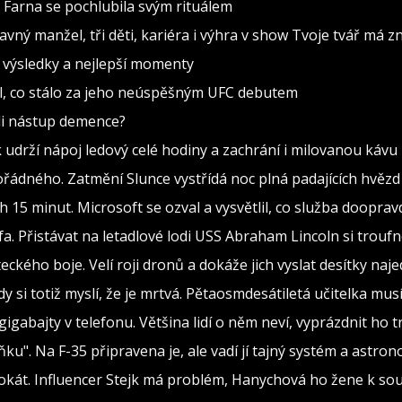
 Farna se pochlubila svým rituálem
avný manžel, tři děti, kariéra i výhra v show Tvoje tvář má 
– výsledky a nejlepší momenty
lil, co stálo za jeho neúspěšným UFC debutem
ili nástup demence?
k udrží nápoj ledový celé hodiny a zachrání i milovanou kávu
ádného. Zatmění Slunce vystřídá noc plná padajících hvězd
 15 minut. Microsoft se ozval a vysvětlil, co služba dooprav
fa. Přistávat na letadlové lodi USS Abraham Lincoln si troufno
eckého boje. Velí roji dronů a dokáže jich vyslat desítky naj
dy si totiž myslí, že je mrtvá. Pětaosmdesátiletá učitelka mus
igabajty v telefonu. Většina lidí o něm neví, vyprázdnit ho 
ku". Na F-35 připravena je, ale vadí jí tajný systém a astro
dvokát. Influencer Stejk má problém, Hanychová ho žene k so