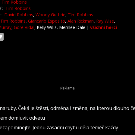
Tim Robbins
ř:
Tim Robbins
:
David Robbins
,
Woody Guthrie
,
Tim Robbins
Tim Robbins
,
Giancarlo Esposito
,
Alan Rickman
,
Ray Wise
,
Murray
,
Gore Vidal
, Kelly Willis, Merrilee Dale
|
všichni herci
naruby. Čeká je štěstí, odměna i změna, na kterou dlouho č
ovem domluvit odvetu
nezapomínejte. Jednu zásadní chybu dělá téměř každý