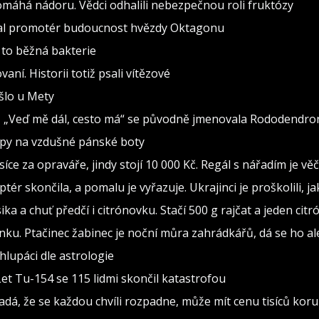
pomáhá nádoru. Vědci odhalili nebezpečnou roli fruktózy
val promotér budoucnost hvězdy Oktagonu
 to běžná bakterie
vaní. Historii totiž psali vítězové
ošlo u Mety
seň „Veď mě dál, cesto má“ se původně jmenovala Rododendro
ipy na vzdušné pánské boty
isíce za opraváře, jindy stojí 10 000 Kč. Regál s nářadím je v
ptér skončila, a pomalu je vyřazuje. Ukrajinci je proškolili, j
sika a chuť předčí i citrónovku. Stačí 500 g rajčat a jeden citr
ínku. Ptačinec žabinec je noční můra zahrádkářů, dá se ho al
lupáci dle astrologie
Let Tu-154 se 115 lidmi skončil katastrofou
adá, že se každou chvíli rozpadne, může mít cenu tisíců kor