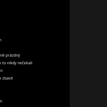
n
ěčně prázdný
ak to nikdy nečekali
ón
e zbavit
un