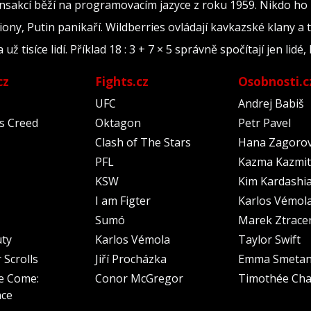
ransakcí běží na programovacím jazyce z roku 1959. Nikdo ho
iony, Putin panikaří. Wildberries ovládají kavkazské klany a 
tisíce lidí. Příklad 18 : 3 + 7 × 5 správně spočítají jen lidé, 
cz
Fights.cz
Osobnosti.c
UFC
Andrej Babiš
's Creed
Oktagon
Petr Pavel
Clash of The Stars
Hana Zagoro
PFL
Kazma Kazmit
KSW
Kim Kardashi
I am Figter
Karlos Vémol
Sumó
Marek Ztrace
uty
Karlos Vémola
Taylor Swift
 Scrolls
Jiří Procházka
Emma Smeta
e Come:
Conor McGregor
Timothée Cha
nce