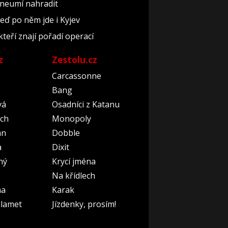
 neumí nahradit
teď po něm jde i Kyjev
kteří znají pořadí operací
z
Zestolu.cz
Carcassonne
Bang
vá
Osadníci z Katanu
ch
Monopoly
an
Dobble
a
Dixit
ný
Krycí jména
Na křídlech
na
Karak
lamet
Jízdenky, prosím!