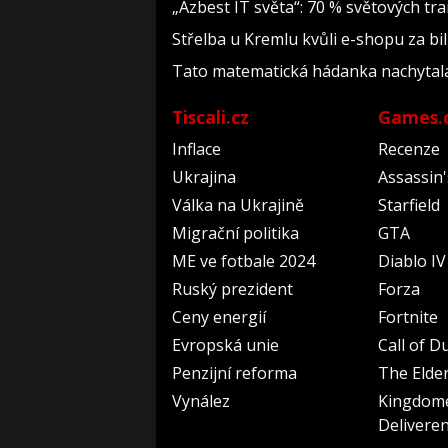
„Azbest IT světa“: 70 % světových t
Střelba u Kremlu kvůli e-shopu za bil
Tato matematická hádanka nachytala už 
Tiscali.cz
Games.
Inflace
Recenze
Ukrajina
Assassin
Válka na Ukrajině
Starfield
Migrační politika
GTA
ME ve fotbale 2024
Diablo IV
Ruský prezident
Forza
Ceny energií
Fortnite
Evropská unie
Call of D
Penzijní reforma
The Elder
Vynález
Kingdom
Delivere