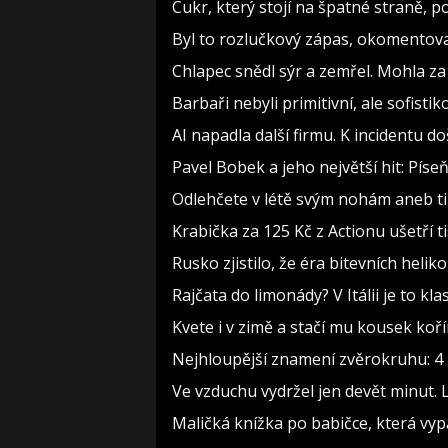
Cukr, který stojí na špatné straně, 
Byl to rozlučkový zápas, okomento
Chlapec snědl sýr a zemřel. Mohla za
Barbaři nebyli primitivní, ale sofistiko
AI napadla další firmu. K incidentu d
Pavel Bobek a jeho největší hit: Pí
Odlehčete v létě svým nohám aneb t
Krabička za 125 Kč z Actionu ušetří t
Rusko zjistilo, že éra bitevních heliko
Rajčata do limonády? V Itálii je to kla
Kvete i v zimě a stačí mu kousek koř
Nejhloupější znamení zvěrokruhu: 4 h
Ve vzduchu vydržel jen devět minut. 
Maličká knížka po babičce, která vyp