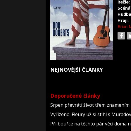
Režie:
Scéná
Hudba
Hrají:
Brian 
NEJNOVĚJŠÍ ČLÁNKY
Doporučené články
Srpen převrátí život třem znamením 
Vyřízeno: Fleury už si stihl s Murad
Při bouřce na těchto pár věcí doma 