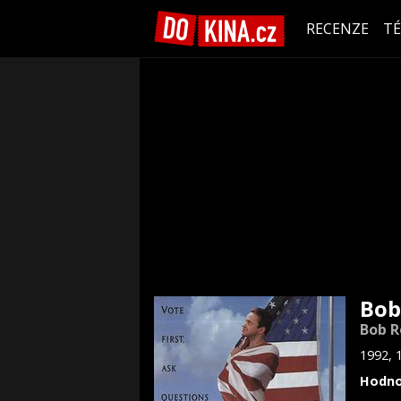
RECENZE
T
Bob
Bob R
1992, 
Hodno