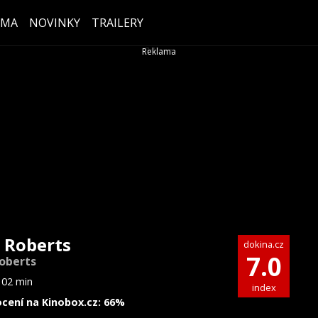
ÉMA
NOVINKY
TRAILERY
 Roberts
dokina.cz
7.0
oberts
102 min
index
cení na Kinobox.cz: 66%