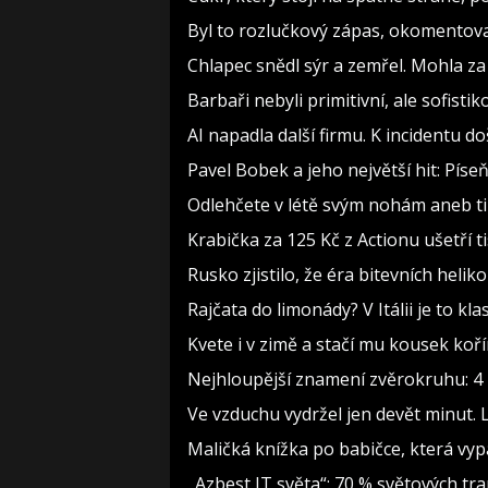
Byl to rozlučkový zápas, okomento
Chlapec snědl sýr a zemřel. Mohla za
Barbaři nebyli primitivní, ale sofistiko
AI napadla další firmu. K incidentu d
Pavel Bobek a jeho největší hit: Pí
Odlehčete v létě svým nohám aneb t
Krabička za 125 Kč z Actionu ušetří t
Rusko zjistilo, že éra bitevních heliko
Rajčata do limonády? V Itálii je to kla
Kvete i v zimě a stačí mu kousek koř
Nejhloupější znamení zvěrokruhu: 4 h
Ve vzduchu vydržel jen devět minut. 
Maličká knížka po babičce, která vyp
„Azbest IT světa“: 70 % světových t