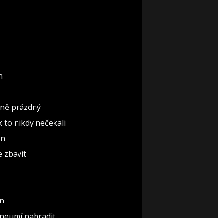
n
ěčně prázdný
ak to nikdy nečekali
ón
e zbavit
un
 neumí nahradit