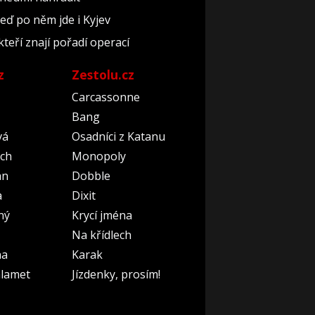
teď po něm jde i Kyjev
kteří znají pořadí operací
z
Zestolu.cz
Carcassonne
Bang
vá
Osadníci z Katanu
ch
Monopoly
an
Dobble
a
Dixit
ný
Krycí jména
Na křídlech
na
Karak
lamet
Jízdenky, prosím!