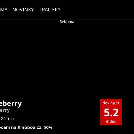
ÉMA
NOVINKY
TRAILERY
eberry
dokina.cz
5.2
erry
124 min
index
cení na Kinobox.cz: 50%