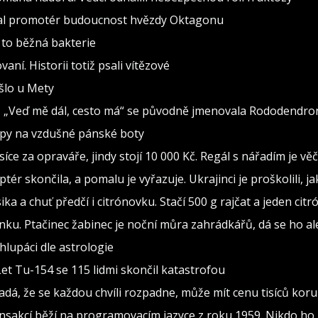
val promotér budoucnost hvězdy Oktagonu
 to běžná bakterie
vaní. Historii totiž psali vítězové
ošlo u Mety
seň „Veď mě dál, cesto má“ se původně jmenovala Rododendro
ipy na vzdušné pánské boty
isíce za opraváře, jindy stojí 10 000 Kč. Regál s nářadím je v
ptér skončila, a pomalu je vyřazuje. Ukrajinci je proškolili, j
sika a chuť předčí i citrónovku. Stačí 500 g rajčat a jeden citr
ínku. Ptačinec žabinec je noční můra zahrádkářů, dá se ho al
lupáci dle astrologie
Let Tu-154 se 115 lidmi skončil katastrofou
adá, že se každou chvíli rozpadne, může mít cenu tisíců kor
ransakcí běží na programovacím jazyce z roku 1959. Nikdo ho