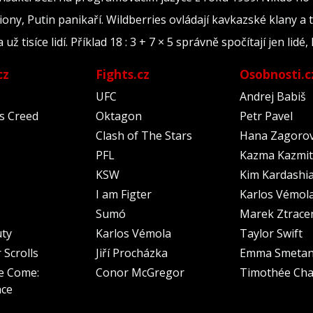
iony, Putin panikaří. Wildberries ovládají kavkazské klany a 
tisíce lidí. Příklad 18 : 3 + 7 × 5 správně spočítají jen lidé, 
cz
Fights.cz
Osobnosti.c
UFC
Andrej Babiš
's Creed
Oktagon
Petr Pavel
Clash of The Stars
Hana Zagoro
PFL
Kazma Kazmit
KSW
Kim Kardashi
I am Figter
Karlos Vémol
Sumó
Marek Ztrace
uty
Karlos Vémola
Taylor Swift
 Scrolls
Jiří Procházka
Emma Smeta
e Come:
Conor McGregor
Timothée Cha
nce