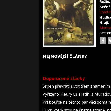
Režie:
Scéná
Charlie
Hudba
Hrají:
Morris
Kesten
NEJNOVĚJŠÍ ČLÁNKY
Doporučené články
Srpen převrátí život třem znamením 
Vyřízeno: Fleury už si stihl s Murad
Při bouřce na těchto pár věcí doma 
Cukr, který stojí na špatné straně, 