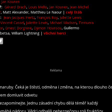
Jan Kounen
ř:
Gérard Brach
,
Louis Mellis
,
Jan Kounen
,
Jean-Michel
r
, Matt Alexander, Matthieu Le Naour
|
celý štáb
:
Jean-Jacques Hertz
,
François Roy
,
Juliette Lewis
Vincent Cassel
,
Juliette Lewis
,
Michael Madsen
,
Temuera
on
,
Ernest Borgnine
,
Djimon Hounsou
, Guillermo
betsa, William Lightning
|
všichni herci
naruby. Čeká je štěstí, odměna i změna, na kterou dlouho č
ovem domluvit odvetu
nezapomínejte. Jednu zásadní chybu dělá téměř každý
pomáhá nádoru. Vědci odhalili nebezpečnou roli fruktózy