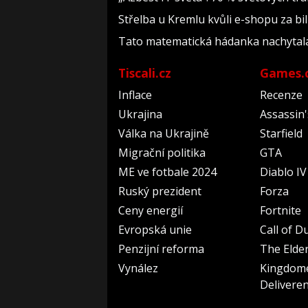
Střelba u Kremlu kvůli e-shopu za bil
Tato matematická hádanka nachytala už 
Tiscali.cz
Games.
Inflace
Recenze
Ukrajina
Assassin
Válka na Ukrajině
Starfield
Migrační politika
GTA
ME ve fotbale 2024
Diablo IV
Ruský prezident
Forza
Ceny energií
Fortnite
Evropská unie
Call of D
Penzijní reforma
The Elder
Vynález
Kingdom
Delivere