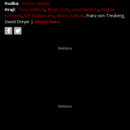
Hudba:
Stelvio Cipriani
Hrají:
Tony Anthony
,
Ringo Starr
,
Lloyd Battista
,
Magda
Konopka
,
Raf Baldassarre
,
Marisa Solinas
, Franz von Treuberg,
David Dreyer
|
všichni herci