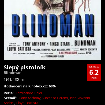
Slepý pistolník
dokina.cz
6.2
Blindman
index
1971, 105 min
Hodnocení na Kinobox.cz: 63%
Režie:
Ferdinando Baldi
Scénář:
Tony Anthony
,
Vincenzo Cerami
,
Pier Giovanni
Anchisi
,
Lloyd Battista