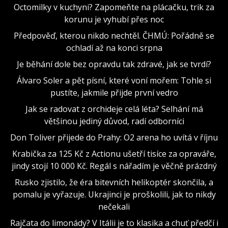
Octomilky v kuchyni? Zapomeňte na plácačku, trik za
korunu je vyhubí přes noc
Předpověď, kterou nikdo nechtěl. ČHMÚ: Pořádně se
ochladí až na konci srpna
Je běhání dole bez opravdu tak zdravé, jak se tvrdí?
Álvaro Soler a pět písní, které voní mořem: Tohle si
pustíte, jakmile přijde první vedro
Jak se radovat z orchideje celá léta? Selhání má
většinou jediný důvod, radí odborníci
Don Toliver přijede do Prahy: O2 arena ho uvítá v říjnu
Krabička za 125 Kč z Actionu ušetří tisíce za opraváře,
jindy stojí 10 000 Kč. Regál s nářadím je věčně prázdný
Rusko zjistilo, že éra bitevních helikoptér skončila, a
pomalu je vyřazuje. Ukrajinci je proškolili, jak to nikdy
nečekali
Rajčata do limonády? V Itálii je to klasika a chuť předčí i