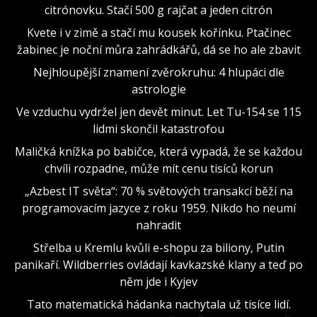
citrónovku. Stačí 500 g rajčat a jeden citrón
Kvete i v zimě a stačí mu kousek kořínku. Ptačinec
žabinec je noční můra zahrádkářů, dá se ho ale zbavit
Nejhloupější znamení zvěrokruhu: 4 hlupáci dle
astrologie
Ve vzduchu vydržel jen devět minut. Let Tu-154 se 115
lidmi skončil katastrofou
Maličká knížka po babičce, která vypadá, že se každou
chvíli rozpadne, může mít cenu tisíců korun
„Azbest IT světa“: 70 % světových transakcí běží na
programovacím jazyce z roku 1959. Nikdo ho neumí
nahradit
Střelba u Kremlu kvůli e-shopu za biliony, Putin
panikaří. Wildberries ovládají kavkazské klany a teď po
něm jde i Kyjev
Tato matematická hádanka nachytala už tisíce lidí.