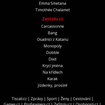
Emma Smetana
Timothée Chalamet
Zestolu.cz
Carcassonne
Bang
Osadníci z Katanu
Monopoly
Dobble
Dixit
Krycí jména
Na křídlech
Karak
Jízdenky, prosím!
Tiscali.cz
|
Zprávy
|
Sport
|
Ženy
|
Cestování
|
Games.cz
|
Profigamers.cz
|
ZeStolu.cz
|
Osobnosti.cz
|