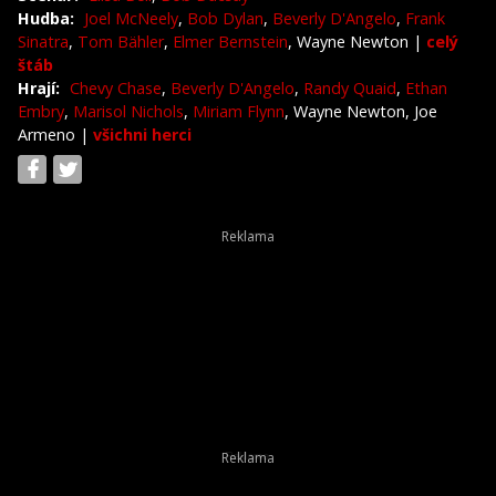
Hudba:
Joel McNeely
,
Bob Dylan
,
Beverly D'Angelo
,
Frank
Sinatra
,
Tom Bähler
,
Elmer Bernstein
, Wayne Newton
|
celý
štáb
Hrají:
Chevy Chase
,
Beverly D'Angelo
,
Randy Quaid
,
Ethan
Embry
,
Marisol Nichols
,
Miriam Flynn
, Wayne Newton, Joe
Armeno
|
všichni herci