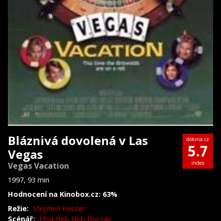
Bláznivá dovolená v Las
dokina.cz
5.7
Vegas
index
Vegas Vacation
1997, 93 min
Hodnocení na Kinobox.cz: 63%
Režie:
Stephen Kessler
Scénář:
Elisa Bell
,
Bob Ducsay