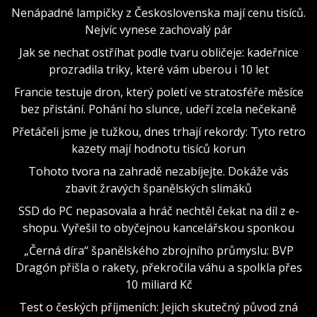
Nenápadné lampičky z Československa mají cenu tisíců.
Nejvíc vynese zachovalý pár
Jak se nechat ostříhat podle tvaru obličeje: kadeřnice
prozradila triky, které vám uberou i 10 let
Francie testuje dron, který poletí ve stratosféře měsíce
bez přistání. Pohání ho slunce, udeří zcela nečekaně
Přetáčeli jsme je tužkou, dnes trhají rekordy: Tyto retro
kazety mají hodnotu tisíců korun
Tohoto tvora na zahradě nezabíjejte. Dokáže vás
zbavit žravých španělských slimáků
SSD do PC nepasovala a hráč nechtěl čekat na díl z e-
shopu. Vyřešil to obyčejnou kancelářskou sponkou
„Černá díra“ španělského zbrojního průmyslu: BVP
Dragón přišla o rakety, překročila váhu a spolkla přes
10 miliard Kč
Test o českých příjmeních: Jejich skutečný původ zná