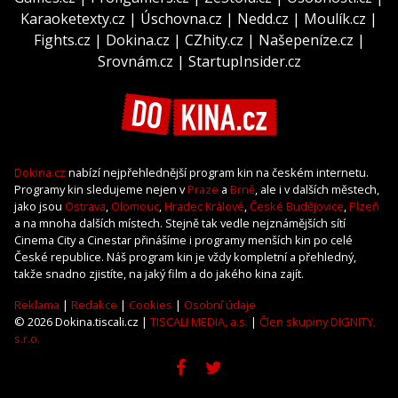
Karaoketexty.cz
|
Úschovna.cz
|
Nedd.cz
|
Moulík.cz
|
Fights.cz
|
Dokina.cz
|
CZhity.cz
|
Našepeníze.cz
|
Srovnám.cz
|
StartupInsider.cz
Dokina.cz
nabízí nejpřehlednější program kin na českém internetu.
Programy kin sledujeme nejen v
Praze
a
Brně
, ale i v dalších městech,
jako jsou
Ostrava
,
Olomouc
,
Hradec Králové
,
České Budějovice
,
Plzeň
a na mnoha dalších místech. Stejně tak vedle nejznámějších sítí
Cinema City a Cinestar přinášíme i programy menších kin po celé
České republice. Náš program kin je vždy kompletní a přehledný,
takže snadno zjistíte, na jaký film a do jakého kina zajít.
Reklama
|
Redakce
|
Cookies
|
Osobní údaje
© 2026 Dokina.tiscali.cz |
TISCALI MEDIA, a.s.
|
Člen skupiny DIGNITY,
s.r.o.