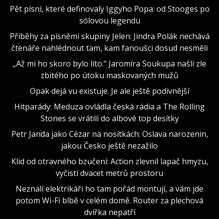
Pět písní, které definovaly Iggyho Popa: od Stooges po
sólovou legendu
Příběhy za písněmi skupiny Jelen: Jindra Polák nechává
čtenáře nahlédnout tam, kam fanoušci dosud nesměli
„Až mi ho skoro bylo líto." Jaromíra Soukupa našli zle
zbitého po útoku maskovaných mužů
Opak dejá vu existuje. Je ale ještě podivnější
Hitparády: Meduza ovládla česká rádia a The Rolling
Stones se vrátili do albové top desítky
Petr Janda jako Cézar na nosítkách: Oslava narozenin,
jakou Česko ještě nezažilo
Klid od otravného bzučení: Action zlevnil lapač hmyzu,
vyčistí dvacet metrů prostoru
Neznalí elektrikáři ho tam pořád montují, a vám jde
potom Wi-Fi blbě v celém domě. Router za plechová
dvířka nepatří