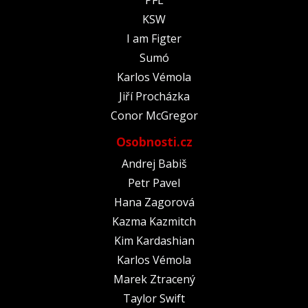
KSW
I am Figter
Sumó
Karlos Vémola
Jiří Procházka
Conor McGregor
Osobnosti.cz
Andrej Babiš
Petr Pavel
Hana Zagorová
Kazma Kazmitch
Kim Kardashian
Karlos Vémola
Marek Ztracený
Taylor Swift