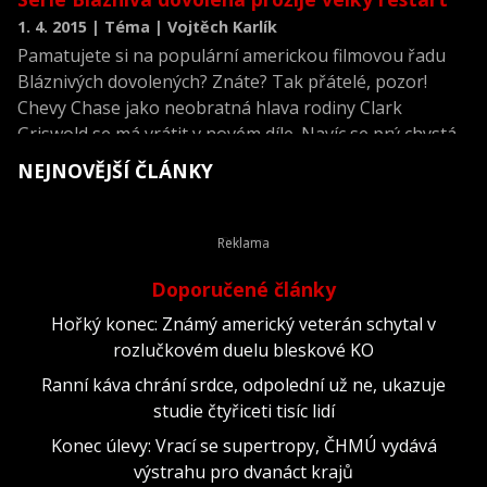
1. 4. 2015 | Téma | Vojtěch Karlík
Pamatujete si na populární americkou filmovou řadu
Bláznivých dovolených? Znáte? Tak přátelé, pozor!
Chevy Chase jako neobratná hlava rodiny Clark
Griswold se má vrátit v novém díle. Navíc se prý chystá
kompletní restart série s Edem Helmsem v hlavní roli.
NEJNOVĚJŠÍ ČLÁNKY
Doporučené články
Hořký konec: Známý americký veterán schytal v
rozlučkovém duelu bleskové KO
Ranní káva chrání srdce, odpolední už ne, ukazuje
studie čtyřiceti tisíc lidí
Konec úlevy: Vrací se supertropy, ČHMÚ vydává
výstrahu pro dvanáct krajů