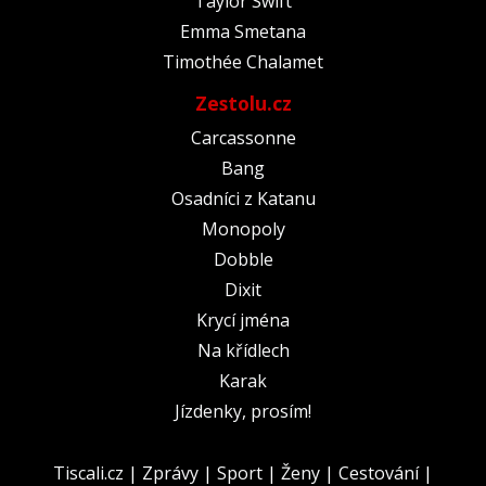
Taylor Swift
Emma Smetana
Timothée Chalamet
Zestolu.cz
Carcassonne
Bang
Osadníci z Katanu
Monopoly
Dobble
Dixit
Krycí jména
Na křídlech
Karak
Jízdenky, prosím!
Tiscali.cz
|
Zprávy
|
Sport
|
Ženy
|
Cestování
|