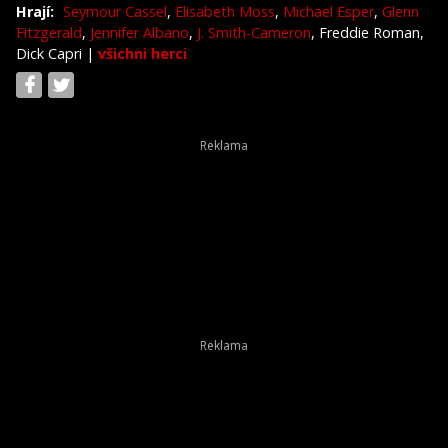
Hrají:
Seymour Cassel
,
Elisabeth Moss
,
Michael Esper
,
Glenn
Fitzgerald
,
Jennifer Albano
,
J. Smith-Cameron
, Freddie Roman,
Dick Capri
|
všichni herci