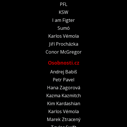
PFL
KSW
I am Figter
Sumó
Karlos Vémola
Jiří Procházka
Conor McGregor
Osobnosti.cz
Andrej Babiš
Petr Pavel
Hana Zagorová
Kazma Kazmitch
Kim Kardashian
Karlos Vémola
Marek Ztracený