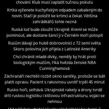
chování. Klub musí zaplatit tučnou pokutu
Krtka vyženete kuchyňským odpadem zabaleným do
novin. Stačí je položit ke krtinci a čekat. Většina
zahrádkářů tohle nezná
Ruská loď bude sloužit Ukrajině. Kreml se může
pominout, ale dostane šanci ji v Černém moři potopit
Rusům dávají po hubě dobrovolníci z 72 zemí světa.
Skoro polovina jich přijela z Latinské Ameriky
Chci chránit mladé dívky, neměly by hrát proti
biologickým mužům, říká hvězda ženské NBA
Cunninghamová
Záchranáři nechtěli rozbít okno sanitky, protože se báli
platit opravu. Pacient s rakovinou uvnitř trpěl 45 minut
Rusko hoří, selhává. Ukrajinské rakety a drony tvrdě
drtí ruskou logistiku i klíčovou infrastrukturu, vojáci se
nehnou