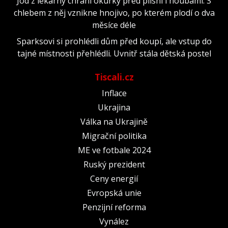
Jód z lékárny chrání okurky před plísní i houbami. S
chlebem z něj vznikne hnojivo, po kterém plodí o dva
měsíce déle
Sparksovi si prohlédli dům před koupí, ale vstup do
tajné místnosti přehlédli. Uvnitř stála dětská postel
Tiscali.cz
Inflace
Ukrajina
Válka na Ukrajině
Migrační politika
ME ve fotbale 2024
Ruský prezident
Ceny energií
Evropská unie
Penzijní reforma
Vynález