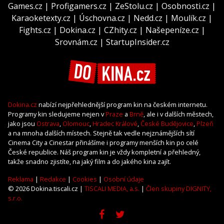
Games.cz
|
Profigamers.cz
|
ZeStolu.cz
|
Osobnosti.cz
|
Karaoketexty.cz
|
Úschovna.cz
|
Nedd.cz
|
Moulík.cz
|
Fights.cz
|
Dokina.cz
|
CZhity.cz
|
Našepeníze.cz
|
Srovnám.cz
|
StartupInsider.cz
Dokina.cz
nabízí nejpřehlednější program kin na českém internetu.
Programy kin sledujeme nejen v
Praze
a
Brně
, ale i v dalších městech,
jako jsou
Ostrava
,
Olomouc
,
Hradec Králové
,
České Budějovice
,
Plzeň
a na mnoha dalších místech. Stejně tak vedle nejznámějších sítí
Cinema City a Cinestar přinášíme i programy menších kin po celé
České republice. Náš program kin je vždy kompletní a přehledný,
takže snadno zjistíte, na jaký film a do jakého kina zajít.
Reklama
|
Redakce
|
Cookies
|
Osobní údaje
© 2026 Dokina.tiscali.cz |
TISCALI MEDIA, a.s.
|
Člen skupiny DIGNITY,
s.r.o.