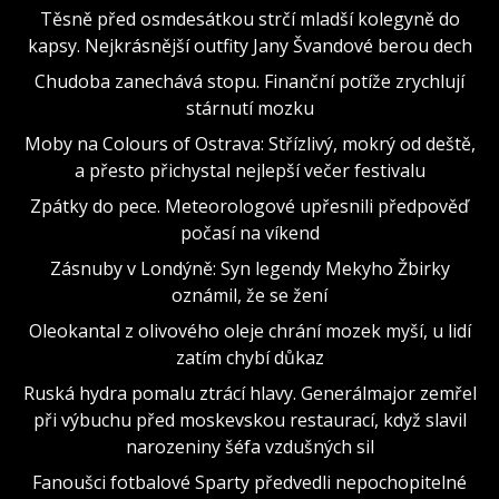
Těsně před osmdesátkou strčí mladší kolegyně do
kapsy. Nejkrásnější outfity Jany Švandové berou dech
Chudoba zanechává stopu. Finanční potíže zrychlují
stárnutí mozku
Moby na Colours of Ostrava: Střízlivý, mokrý od deště,
a přesto přichystal nejlepší večer festivalu
Zpátky do pece. Meteorologové upřesnili předpověď
počasí na víkend
Zásnuby v Londýně: Syn legendy Mekyho Žbirky
oznámil, že se žení
Oleokantal z olivového oleje chrání mozek myší, u lidí
zatím chybí důkaz
Ruská hydra pomalu ztrácí hlavy. Generálmajor zemřel
při výbuchu před moskevskou restaurací, když slavil
narozeniny šéfa vzdušných sil
Fanoušci fotbalové Sparty předvedli nepochopitelné