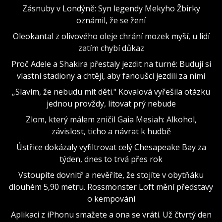
Zásnuby v Londýně: Syn legendy Mekyho Žbirky
oznámil, že se žení
Oleokantal z olivového oleje chrání mozek myší, u lidí
zatím chybí důkaz
Proč Adele a Shakira přestaly jezdit na turné: Budují si
vlastní stadiony a chtějí, aby fanoušci jezdili za nimi
„Slavím, že nebudu mít děti." Kovalová vyřešila otázku
jednou provždy, litovat prý nebude
Zlom, který málem zničil Gaia Mesiah: Alkohol,
závislost, ticho a návrat k hudbě
Ústřice dokázaly vyfiltrovat celý Chesapeake Bay za
týden, dnes to trvá přes rok
Vstoupíte dovnitř a nevěříte, že stojíte v obytňáku
dlouhém 5,90 metru. Rossmönster Loft mění představy
o kempování
Aplikaci z iPhonu smažete a ona se vrátí. Už čtvrtý den