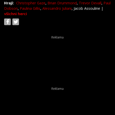
Hrají:
Christopher Gaze
,
Brian Drummond
,
Trevor Devall
,
Paul
Dobson
,
Paulina Gillis
,
Alessandro Juliani
, Jacob Assouline
|
všichni herci