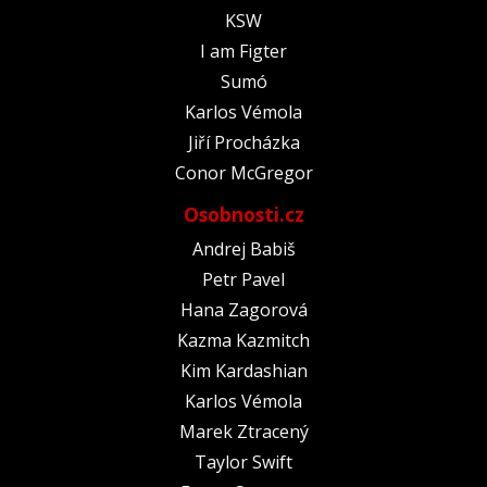
KSW
I am Figter
Sumó
Karlos Vémola
Jiří Procházka
Conor McGregor
Osobnosti.cz
Andrej Babiš
Petr Pavel
Hana Zagorová
Kazma Kazmitch
Kim Kardashian
Karlos Vémola
Marek Ztracený
Taylor Swift