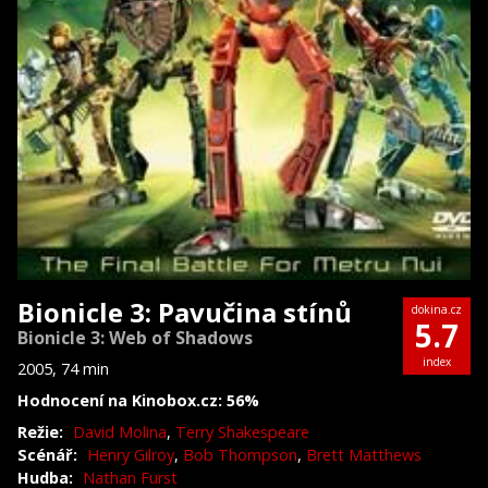
Bionicle 3: Pavučina stínů
dokina.cz
5.7
Bionicle 3: Web of Shadows
index
2005, 74 min
Hodnocení na Kinobox.cz: 56%
Režie:
David Molina
,
Terry Shakespeare
Scénář:
Henry Gilroy
,
Bob Thompson
,
Brett Matthews
Hudba:
Nathan Furst