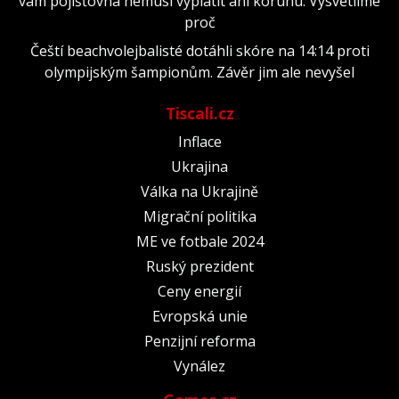
vám pojišťovna nemusí vyplatit ani korunu. Vysvětlíme
proč
Čeští beachvolejbalisté dotáhli skóre na 14:14 proti
olympijským šampionům. Závěr jim ale nevyšel
Tiscali.cz
Inflace
Ukrajina
Válka na Ukrajině
Migrační politika
ME ve fotbale 2024
Ruský prezident
Ceny energií
Evropská unie
Penzijní reforma
Vynález