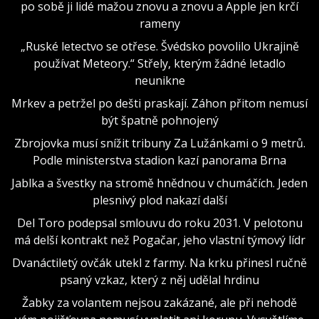
po sobě ji lidé mažou znovu a znovu a Apple jen krčí
rameny
„Ruské letectvo se otřese. Švédsko povolilo Ukrajině
používat Meteory.“ Střely, kterým žádné letadlo
neunikne
Mrkev a petržel po dešti praskají. Záhon přitom nemusí
být špatně pohnojený
Zbrojovka musí snížit tribuny Za Lužánkami o 9 metrů.
Podle ministerstva stadion kazí panorama Brna
Jablka a švestky na stromě hnědnou v chumáčích. Jeden
plesnivý plod nakazí další
Del Toro podepsal smlouvu do roku 2031. V pelotonu
má delší kontrakt než Pogačar, jeho vlastní týmový lídr
Dvanáctiletý ovčák utekl z farmy. Na krku přinesl ručně
psaný vzkaz, který z něj udělal hrdinu
Žabky za volantem nejsou zakázané, ale při nehodě