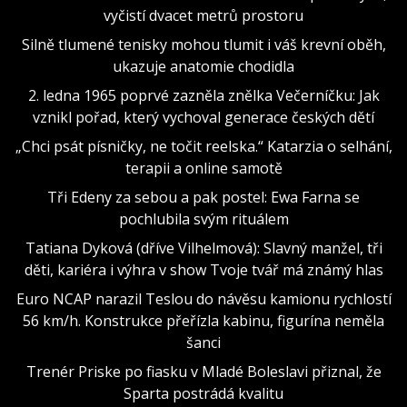
vyčistí dvacet metrů prostoru
Silně tlumené tenisky mohou tlumit i váš krevní oběh,
ukazuje anatomie chodidla
2. ledna 1965 poprvé zazněla znělka Večerníčku: Jak
vznikl pořad, který vychoval generace českých dětí
„Chci psát písničky, ne točit reelska.“ Katarzia o selhání,
terapii a online samotě
Tři Edeny za sebou a pak postel: Ewa Farna se
pochlubila svým rituálem
Tatiana Dyková (dříve Vilhelmová): Slavný manžel, tři
děti, kariéra i výhra v show Tvoje tvář má známý hlas
Euro NCAP narazil Teslou do návěsu kamionu rychlostí
56 km/h. Konstrukce přeřízla kabinu, figurína neměla
šanci
Trenér Priske po fiasku v Mladé Boleslavi přiznal, že
Sparta postrádá kvalitu