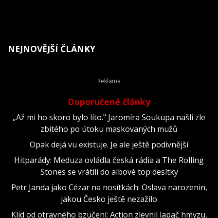
NEJNOVĚJŠÍ ČLÁNKY
Doporučené články
„Až mi ho skoro bylo líto." Jaromíra Soukupa našli zle
zbitého po útoku maskovaných mužů
Opak dejá vu existuje. Je ale ještě podivnější
Hitparády: Meduza ovládla česká rádia a The Rolling
Stones se vrátili do albové top desítky
Petr Janda jako Cézar na nosítkách: Oslava narozenin,
jakou Česko ještě nezažilo
Klid od otravného bzučení: Action zlevnil lapač hmyzu,