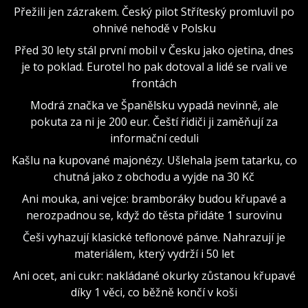
Přežili jen zázrakem. Český pilot Stříteský promluvil po
ohnivé nehodě v Polsku
Před 30 lety stál první mobil v Česku jako ojetina, dnes
je to poklad. Eurotel ho pak dotoval a lidé se rvali ve
frontách
Modrá značka ve Španělsku vypadá nevinně, ale
pokuta za ni je 200 eur. Čeští řidiči ji zaměňují za
informační ceduli
Kašlu na kupované majonézy. Ušlehala jsem tatarku, co
chutná jako z obchodu a vyjde na 30 Kč
Ani mouka, ani vejce: bramboráky budou křupavé a
nerozpadnou se, když do těsta přidáte 1 surovinu
Češi vyhazují klasické teflonové pánve. Nahrazují je
materiálem, který vydrží i 50 let
Ani ocet, ani cukr: nakládané okurky zůstanou křupavé
díky 1 věci, co běžně končí v koši