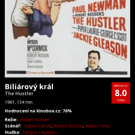
Biliárový král
dokina.cz
8.0
The Hustler
index
1961, 134 min
Hodnocení na Kinobox.cz: 76%
Režie:
Robert Rossen
Scénář:
Sidney Carroll
,
Robert Rossen
,
Walter Tevis
Hudba:
Kenyon Hopkins