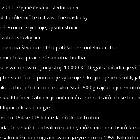
o v UFC zřejmě čeká poslední tanec
d. I průlet může mít závažné následky
. Prudce zrychluje, zjistila studie
zabila stovky lidí
konem na Štvanici chtěla potěšit i zesnulého bratra
a nimi překvapí víc než samotná hudba
isíce za opraváře, jindy stojí 10 000 Kč. Regál s nářadím je v
ptér skončila, a pomalu je vyřazuje. Ukrajinci je proškolili, j
sika a chuť předčí i citrónovku. Stačí 500 g rajčat a jeden citr
ínku. Ptačinec žabinec je noční můra zahrádkářů, dá se ho al
lupáci dle astrologie
Let Tu-154 se 115 lidmi skončil katastrofou
adá, že se každou chvíli rozpadne, může mít cenu tisíců kor
ransakcí běží na programovacím jazyce z roku 1959. Nikdo ho