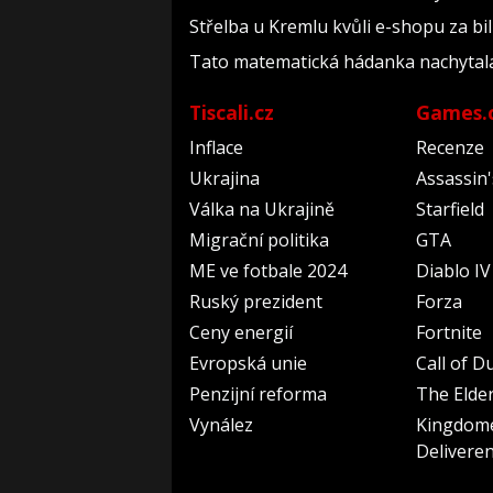
Střelba u Kremlu kvůli e-shopu za bil
Tato matematická hádanka nachytala už 
Tiscali.cz
Games.
Inflace
Recenze
Ukrajina
Assassin
Válka na Ukrajině
Starfield
Migrační politika
GTA
ME ve fotbale 2024
Diablo IV
Ruský prezident
Forza
Ceny energií
Fortnite
Evropská unie
Call of D
Penzijní reforma
The Elder
Vynález
Kingdom
Delivere