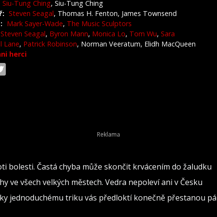
Siu-Tung Ching
, Siu-Tung Ching
ř:
Steven Seagal
, Thomas H. Fenton, James Townsend
:
Mark Sayer-Wade
,
The Music Sculptors
Steven Seagal
,
Byron Mann
,
Monica Lo
,
Tom Wu
,
Sara
l Lane
,
Patrick Robinson
, Norman Veeratum, Elidh MacQueen
hni herci
oti bolesti. Častá chyba může skončit krvácením do žaludku
rahy ve všech velkých městech. Vedra nepoleví ani v Česku
 Díky jednoduchému triku vás předloktí konečně přestanou pál