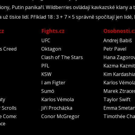
iony, Putin panikaří. Wildberries ovládají kavkazské klany a 
tisíce lidí. Příklad 18 : 3 + 7 × 5 správně spočítají jen lidé, 
cz
Fights.cz
Osobnosti.c
UFC
Andrej Babiš
's Creed
Oktagon
Petr Pavel
Clash of The Stars
Hana Zagoro
PFL
Kazma Kazmit
KSW
Kim Kardashi
I am Figter
Karlos Vémol
Sumó
Marek Ztrace
uty
Karlos Vémola
Taylor Swift
 Scrolls
Jiří Procházka
Emma Smeta
e Come:
Conor McGregor
Timothée Cha
nce