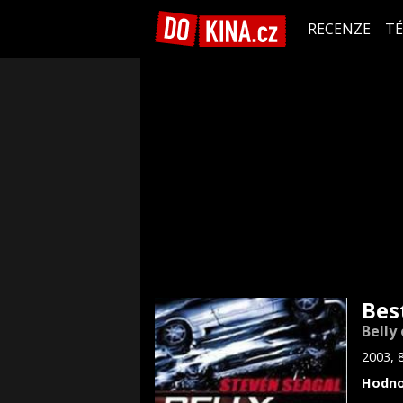
RECENZE
T
Bes
Belly
2003, 
Hodno