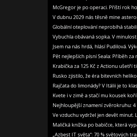
McGregor je po operaci. Příští rok h
V dubnu 2029 nás těsně mine asteroi
Globální oteplování neprobíhá stabilně
Vybuchla obávaná sopka. V minulosti 
Jsem na nás hrdá, hlásí Pudilová. Vý
Pět nejlepších písní Seala: Příběh z
Krabička za 125 Kč z Actionu ušetří t
Rusko zjistilo, že éra bitevních heliko
Rajčata do limonády? V Itálii je to kla
Kvete i v zimě a stačí mu kousek koř
Nejhloupější znamení zvěrokruhu: 4 h
Ve vzduchu vydržel jen devět minut. 
Maličká knížka po babičce, která vyp
„Azbest IT světa“: 70 % světových t