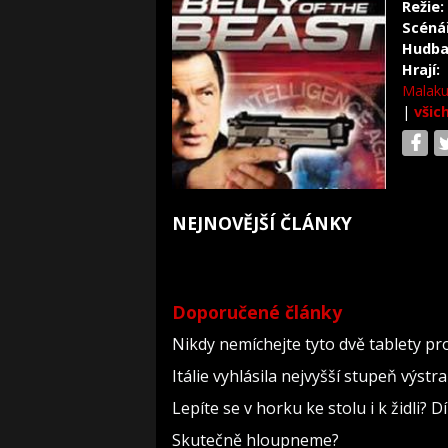
Režie:
Scéná
Hudba
Hrají:
Malaku
|
všic
NEJNOVĚJŠÍ ČLÁNKY
Doporučené články
Nikdy nemíchejte tyto dvě tablety pr
Itálie vyhlásila nejvyšší stupeň výst
Lepíte se v horku ke stolu i k židli?
Skutečně hloupneme?