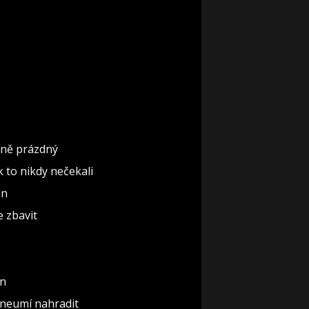
ěčně prázdný
ak to nikdy nečekali
ón
e zbavit
un
 neumí nahradit