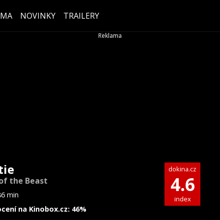
ÉMA
NOVINKY
TRAILERY
tie
dokina.cz
4.6
 of the Beast
86 min
index
cení na Kinobox.cz: 46%