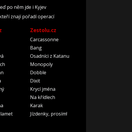
teď po něm jde i Kyjev
kteří znají pořadí operací
z
Zestolu.cz
Carcassonne
Bang
vá
Osadníci z Katanu
ch
Monopoly
an
Dobble
a
Dixit
ný
Krycí jména
Na křídlech
na
Karak
lamet
Jízdenky, prosím!