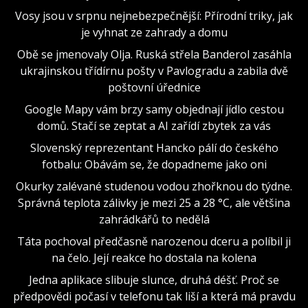
Vosy jsou v srpnu nejnebezpečnější: Přírodní triky, jak
je vyhnat ze zahrady a domu
Obě se jmenovaly Olja. Ruská střela Banderol zasáhla
ukrajinskou třídírnu pošty v Pavlogradu a zabila dvě
poštovní úřednice
Google Mapy vám brzy samy objednají jídlo cestou
domů. Stačí se zeptat a AI zařídí zbytek za vás
Slovenský reprezentant Hancko pálí do českého
fotbalu: Obávám se, že dopadneme jako oni
Okurky zalévané studenou vodou zhořknou do týdne.
Správná teplota zálivky je mezi 25 a 28 °C, ale většina
zahrádkářů to nedělá
Táta pochoval předčasně narozenou dceru a políbil ji
na čelo. Její reakce ho dostala na kolena
Jedna aplikace slibuje slunce, druhá déšť. Proč se
předpovědi počasí v telefonu tak liší a která má pravdu