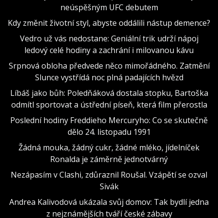
neúspěšným UFC debutem
Kdy změnit životní styl, abyste oddálili nástup demence?
Vedro už vás nedostane: Geniální trik udrží nápoj
ledový celé hodiny a zachrání i milovanou kávu
Srpnová obloha předvede něco mimořádného. Zatmění
Slunce vystřídá noc plná padajících hvězd
Líbáš jako bůh: Poledňáková dostala stopku, Bartoška
odmítl sportovat a ústřední píseň, která film přerostla
Poslední hodiny Freddieho Mercuryho: Co se skutečně
dělo 24. listopadu 1991
Žádná mouka, žádný cukr, žádné mléko, jídelníček
Ronalda je záměrně jednotvárný
Nezápasím v Clashi, zdůraznil Roušal. Vzápětí se ozval
Sivák
Andrea Kalivodová ukázala svůj domov: Tak bydlí jedna
z nejznámějších tváří české zábavy