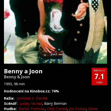
Benny a Joon
dokina.cz
7.1
Benny & Joon
index
1993, 98 min
Hodnocení na Kinobox.cz: 74%
Režie:
Jeremiah S. Chechik
Scénář:
Lesley McNeil
, Barry Berman
Hudba:
Rachel Portman
,
Chris Cornell
,
Joe Cocker
,
Stone