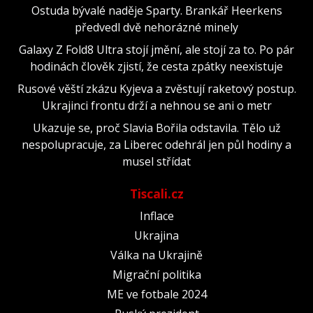
Ostuda bývalé naděje Sparty. Brankář Heerkens
předvedl dvě nehorázné minely
Galaxy Z Fold8 Ultra stojí jmění, ale stojí za to. Po pár
hodinách člověk zjistí, že cesta zpátky neexistuje
Rusové věští zkázu Kyjeva a zvěstují raketový postup.
Ukrajinci frontu drží a nehnou se ani o metr
Ukazuje se, proč Slavia Bořila odstavila. Tělo už
nespolupracuje, za Liberec odehrál jen půl hodiny a
musel střídat
Tiscali.cz
Inflace
Ukrajina
Válka na Ukrajině
Migrační politika
ME ve fotbale 2024