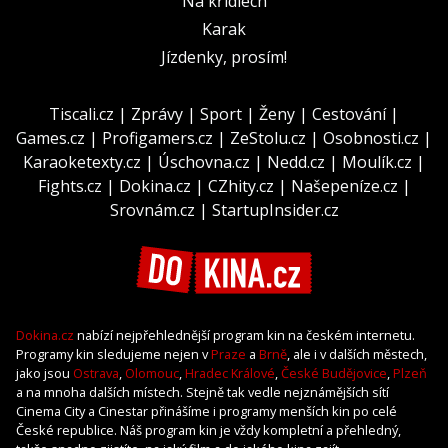
Na křídlech
Karak
Jízdenky, prosím!
Tiscali.cz
|
Zprávy
|
Sport
|
Ženy
|
Cestování
|
Games.cz
|
Profigamers.cz
|
ZeStolu.cz
|
Osobnosti.cz
|
Karaoketexty.cz
|
Úschovna.cz
|
Nedd.cz
|
Moulík.cz
|
Fights.cz
|
Dokina.cz
|
CZhity.cz
|
Našepeníze.cz
|
Srovnám.cz
|
StartupInsider.cz
Dokina.cz
nabízí nejpřehlednější program kin na českém internetu.
Programy kin sledujeme nejen v
Praze
a
Brně
, ale i v dalších městech,
jako jsou
Ostrava
,
Olomouc
,
Hradec Králové
,
České Budějovice
,
Plzeň
a na mnoha dalších místech. Stejně tak vedle nejznámějších sítí
Cinema City a Cinestar přinášíme i programy menších kin po celé
České republice. Náš program kin je vždy kompletní a přehledný,