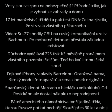
Vosy jsou v srpnu nejnebezpečnější: Přírodní triky, jak
je vyhnat ze zahrady a domu
17 let manželství, tři děti a pak test DNA: Celina zjistila,
že si vzala vlastního příbuzného
Video: Su-27 shodily GBU na ruský komunikační uzel v
Bachmutu. Po mohutné detonaci přestala základna
existovat
Důchodce vydělával 225 tisíc Kč měsíčně pronájmem
vlastního pozemku řidičům. Teď ho kvůli tomu čeká
soud
Fejkové iPhony zaplavily Barcelonu. Oranžová barva,
široký modul fotoaparátů a cena zlomek originálu
Sparťanský klenot Mercado v hledáčku velkoklubů. Od
Rosického ale dostal nálepku o neprodejnosti
Páteř amerického námořnictva tvoří jediná třída,
kterou Rusové potkat nechtějí. Slouží přes 30 let a nic ji