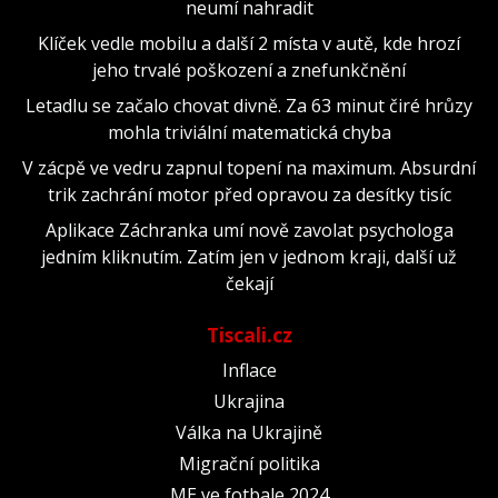
neumí nahradit
Klíček vedle mobilu a další 2 místa v autě, kde hrozí
jeho trvalé poškození a znefunkčnění
Letadlu se začalo chovat divně. Za 63 minut čiré hrůzy
mohla triviální matematická chyba
V zácpě ve vedru zapnul topení na maximum. Absurdní
trik zachrání motor před opravou za desítky tisíc
Aplikace Záchranka umí nově zavolat psychologa
jedním kliknutím. Zatím jen v jednom kraji, další už
čekají
Tiscali.cz
Inflace
Ukrajina
Válka na Ukrajině
Migrační politika
ME ve fotbale 2024