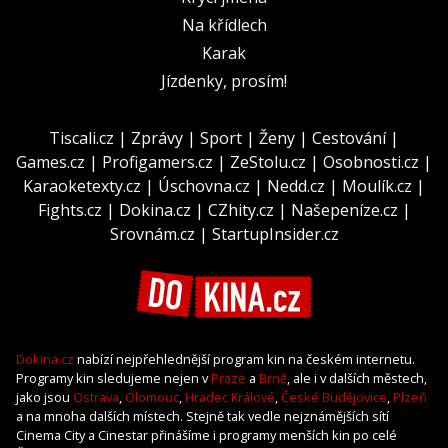
Na křídlech
Karak
Jízdenky, prosím!
Tiscali.cz
|
Zprávy
|
Sport
|
Ženy
|
Cestování
|
Games.cz
|
Profigamers.cz
|
ZeStolu.cz
|
Osobnosti.cz
|
Karaoketexty.cz
|
Úschovna.cz
|
Nedd.cz
|
Moulík.cz
|
Fights.cz
|
Dokina.cz
|
CZhity.cz
|
Našepeníze.cz
|
Srovnám.cz
|
StartupInsider.cz
Dokina.cz
nabízí nejpřehlednější program kin na českém internetu.
Programy kin sledujeme nejen v
Praze
a
Brně
, ale i v dalších městech,
jako jsou
Ostrava
,
Olomouc
,
Hradec Králové
,
České Budějovice
,
Plzeň
a na mnoha dalších místech. Stejně tak vedle nejznámějších sítí
Cinema City a Cinestar přinášíme i programy menších kin po celé