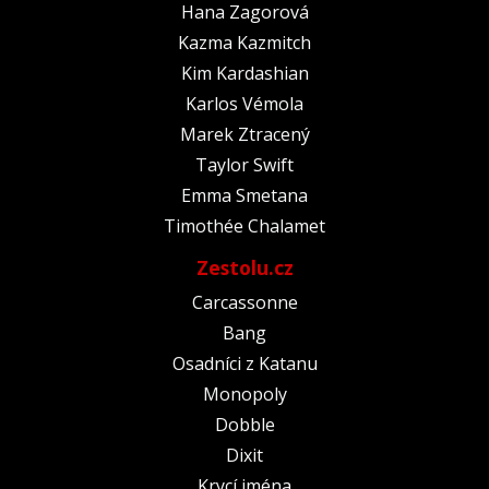
Hana Zagorová
Kazma Kazmitch
Kim Kardashian
Karlos Vémola
Marek Ztracený
Taylor Swift
Emma Smetana
Timothée Chalamet
Zestolu.cz
Carcassonne
Bang
Osadníci z Katanu
Monopoly
Dobble
Dixit
Krycí jména