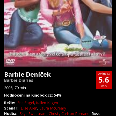
Barbie Deníček
dokina.cz
5.6
Barbie Diaries
index
2006, 70 min
Hodnocení na Kinobox.cz: 54%
Režie:
Eric Fogel
,
Kallen Kagen
Scénář:
Elise Allen
,
Laura McCreary
Hudba:
Skye Sweetnam
,
Christy Carlson Romano
, Russ