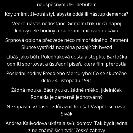
neúspěšným UFC debutem
Kdy změnit životní styl, abyste oddálili nástup demence?
Vedro už vás nedostane: Geniální trik udrží nápoj
ledový celé hodiny a zachrání i milovanou kávu
Srpnová obloha předvede něco mimořádného. Zatmění
Slunce vystřídá noc plná padajících hvězd
Líbáš jako bůh: Poledňáková dostala stopku, Bartoška
odmítl sportovat a ústřední píseň, která film přerostla
Poslední hodiny Freddieho Mercuryho: Co se skutečně
dělo 24. listopadu 1991
Žádná mouka, žádný cukr, žádné mléko, jídelníček
Ronalda je záměrně jednotvárný
Nezápasím v Clashi, zdůraznil Roušal. Vzápětí se ozval
Sivák
Andrea Kalivodová ukázala svůj domov: Tak bydlí jedna
z nejznámějších tváří české zábavy