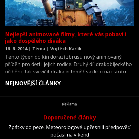
Nejlepší animované filmy, které vás pobaví i
jako dospělého diváka
16. 6. 2014 | Téma | Vojtěch Karlík
Tento týden do kin dorazí zbrusu nový animovaný
příběh pro děti i jejich rodiče. Druhý díl drakobijeckého
příběhu Jak vycvičit draka je téměř sázkou na jistotu.
Rodiče si zcela jistě oblíbí několik dospěláckých hlášek,
NEJNOVĚJŠÍ ČLÁNKY
jejich ratolesti pak dobrodružný příběh hlavních hrdinů
a nějaké to pitvoření k tomu. Dostat do kina dospělé a
děti současně umí studia jako Dreamworks, Pixar,
nebo 20th Century Fox na výbornou. Zkusili jsme
vybrat nejznámější a podle nás i nejlepší animované
Doporučené články
filmy, které stojí za to vidět i několik let od premiéry.
Zpátky do pece. Meteorologové upřesnili předpověď
Schválně, zda s námi budete souhlasit.
počasí na víkend