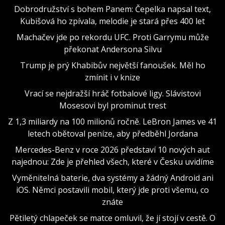
Dobrodružství s bohem Panem: Čepelka napsal text,
Kubišová ho zpívala, melodie je stará přes 400 let
Machačev jde po rekordu UFC. Proti Garrymu může
překonat Andersona Silvu
Trump je prý Khabibův největší fanoušek. Měl ho
zmínit i v knize
Vrací se nejdražší hráč fotbalové ligy. Slávistovi
Mosesovi byl prominut trest
Z 1,3 miliardy na 100 milionů ročně. LeBron James ve 41
letech obětoval peníze, aby předběhl Jordana
Mercedes-Benz v roce 2026 představí 10 nových aut
najednou: Zde je přehled všech, které v Česku uvidíme
Vyměnitelná baterie, dva systémy a žádný Android ani
iOS. Němci postavili mobil, který jde proti všemu, co
znáte
Pětiletý chlapeček se matce omluvil, že jí stojí v cestě. O