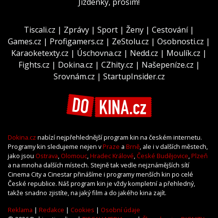
Jízdenky, prosím!
Tiscali.cz
|
Zprávy
|
Sport
|
Ženy
|
Cestování
|
Games.cz
|
Profigamers.cz
|
ZeStolu.cz
|
Osobnosti.cz
|
Karaoketexty.cz
|
Úschovna.cz
|
Nedd.cz
|
Moulík.cz
|
Fights.cz
|
Dokina.cz
|
CZhity.cz
|
Našepeníze.cz
|
Srovnám.cz
|
StartupInsider.cz
Dokina.cz
nabízí nejpřehlednější program kin na českém internetu.
Programy kin sledujeme nejen v
Praze
a
Brně
, ale i v dalších městech,
jako jsou
Ostrava
,
Olomouc
,
Hradec Králové
,
České Budějovice
,
Plzeň
a na mnoha dalších místech. Stejně tak vedle nejznámějších sítí
Cinema City a Cinestar přinášíme i programy menších kin po celé
České republice. Náš program kin je vždy kompletní a přehledný,
takže snadno zjistíte, na jaký film a do jakého kina zajít.
Reklama
|
Redakce
|
Cookies
|
Osobní údaje