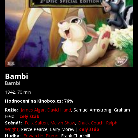
Bambi
Bambi
1942, 70 min
Hodnocení na Kinobox.cz: 76%
Režie:
James Algar
,
David Hand
, Samuel Armstrong, Graham
Heid
|
celý štáb
Scénář:
Felix Salten
,
Melvin Shaw
,
Chuck Couch
,
Ralph
Wright
, Perce Pearce, Larry Morey
|
celý štáb
Hudba:
Edward H. Plumb
, Frank Churchill