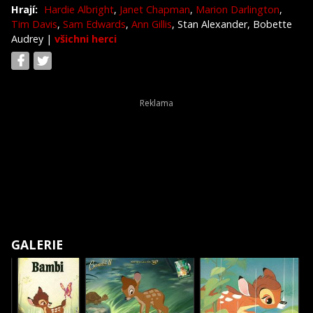
Hrají:
Hardie Albright
,
Janet Chapman
,
Marion Darlington
,
Tim Davis
,
Sam Edwards
,
Ann Gillis
, Stan Alexander, Bobette
Audrey
|
všichni herci
GALERIE