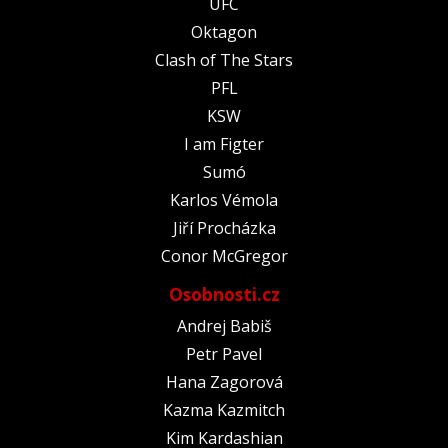
UFC
Oktagon
Clash of The Stars
PFL
KSW
I am Figter
Sumó
Karlos Vémola
Jiří Procházka
Conor McGregor
Osobnosti.cz
Andrej Babiš
Petr Pavel
Hana Zagorová
Kazma Kazmitch
Kim Kardashian