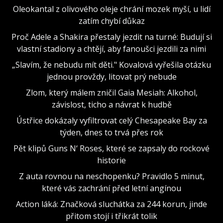
Oleokantal z olivového oleje chrání mozek myší, u lidí
zatím chybí důkaz
Proč Adele a Shakira přestaly jezdit na turné: Budují si
vlastní stadiony a chtějí, aby fanoušci jezdili za nimi
„Slavím, že nebudu mít děti." Kovalová vyřešila otázku
jednou provždy, litovat prý nebude
Zlom, který málem zničil Gaia Mesiah: Alkohol,
závislost, ticho a návrat k hudbě
Ústřice dokázaly vyfiltrovat celý Chesapeake Bay za
týden, dnes to trvá přes rok
Pět klipů Guns N‘ Roses, které se zapsaly do rockové
historie
Z auta rovnou na neschopenku? Pravidlo 5 minut,
které vás zachrání před letní angínou
Action láká: Značková sluchátka za 244 korun, jinde
přitom stojí i třikrát tolik