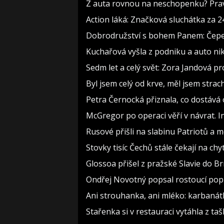
Z auta rovnou na neschopenku? Pravi
Action láká: Značková sluchátka za 244
Dobrodružství s bohem Panem: Čepelka
Kuchařová vyšla z podniku a auto nik
Sedm let a celý svět: Zora Jandová p
Byl jsem celý od krve, měl jsem strac
Petra Černocká přiznala, co dostává 
McGregor po operaci věří v návrat. I
Rusové přišli na slabinu Patriotů a me
Stovky tisíc Čechů stále čekají na ch
Glossoa přišel z pražské Slavie do Br
Ondřej Novotný popsal rostoucí popu
Ani strouhanka, ani mléko: karbanát
Stařenka si v restauraci vytáhla z tašk