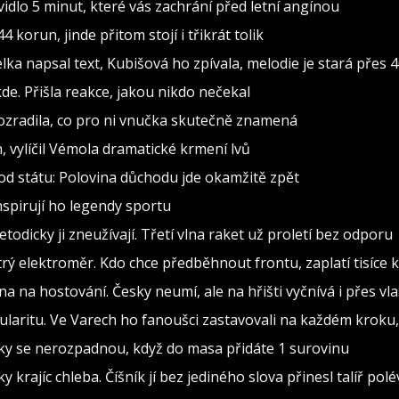
dlo 5 minut, které vás zachrání před letní angínou
 korun, jinde přitom stojí i třikrát tolik
 napsal text, Kubišová ho zpívala, melodie je stará přes 4
de. Přišla reakce, jakou nikdo nečekal
rozradila, co pro ni vnučka skutečně znamená
h, vylíčil Vémola dramatické krmení lvů
od státu: Polovina důchodu jde okamžitě zpět
nspirují ho legendy sportu
todicky ji zneužívají. Třetí vlna raket už proletí bez odporu
ytrý elektroměr. Kdo chce předběhnout frontu, zaplatí tisíce
na na hostování. Česky neumí, ale na hřišti vyčnívá i přes vla
laritu. Ve Varech ho fanoušci zastavovali na každém kroku, 
ky se nerozpadnou, když do masa přidáte 1 surovinu
y krajíc chleba. Číšník jí bez jediného slova přinesl talíř pol