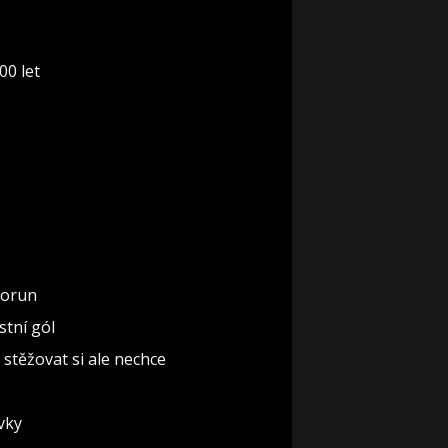
00 let
 korun
stní gól
stěžovat si ale nechce
évky