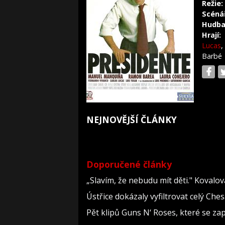
Režie:
Scéná
Hudba
Hrají:
Lucas
,
Barbé
NEJNOVĚJŠÍ ČLÁNKY
Doporučené články
„Slavím, že nebudu mít děti." Kovalo
Ústřice dokázaly vyfiltrovat celý Che
Pět klipů Guns N‘ Roses, které se za