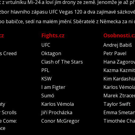
 vrtulníku Mi-24 a loví jím drony ze země. Jenomže je až příl
ozbor hlavního zápasu UFC Vegas 120 a dva zajímavé sázkové
 babičce, sedí na malém jmění. Sběratelé z Německa za ni d
cz
Fights.cz
Osobnosti.c
UFC
Andrej Babiš
's Creed
Oktagon
Petr Pavel
Clash of The Stars
Hana Zagoro
PFL
Kazma Kazmit
KSW
Kim Kardashi
I am Figter
Karlos Vémol
Sumó
Marek Ztrace
uty
Karlos Vémola
Taylor Swift
 Scrolls
Jiří Procházka
Emma Smeta
e Come:
Conor McGregor
Timothée Cha
nce