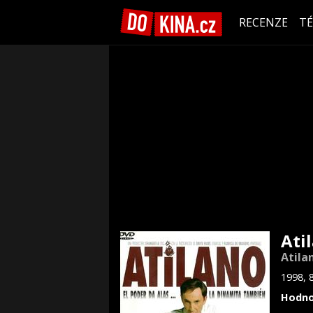
RECENZE
T
Ati
Atila
1998, 
Hodno