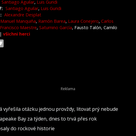
Santiago Aguilar
,
Luis Guridi
ř:
Santiago Aguilar
,
Luis Guridi
:
Alexandre Desplat
Manuel Manquiña
,
Ramón Barea
,
Laura Conejero
,
Carlos
Francisco Maestre
,
Saturnino García
, Fausto Talón, Camilo
|
všichni herci
vá vyřešila otázku jednou provždy, litovat prý nebude
sapeake Bay za týden, dnes to trvá přes rok
psaly do rockové historie