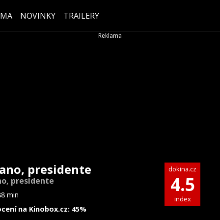
ÉMA
NOVINKY
TRAILERY
lano, presidente
dokina.cz
4.5
no, presidente
88 min
index
cení na Kinobox.cz: 45%