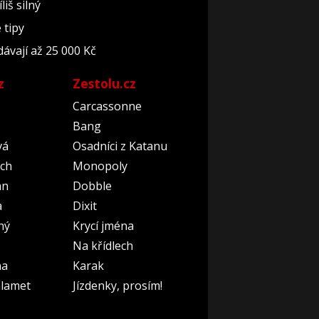
iš silný
 tipy
ávají až 25 000 Kč
z
Zestolu.cz
Carcassonne
Bang
vá
Osadníci z Katanu
ch
Monopoly
an
Dobble
a
Dixit
ný
Krycí jména
Na křídlech
na
Karak
lamet
Jízdenky, prosím!