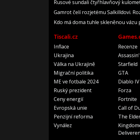
Rusové sundali čtyřhlavňový kulomet z
Gamrot čelí rozjetému Salkilldovi. R
Kdo má doma tuhle skleněnou vázu po
Tiscali.cz
Games.
Inflace
Recenze
Ukrajina
Assassin
Válka na Ukrajině
Starfield
Migrační politika
GTA
ME ve fotbale 2024
Diablo IV
Ruský prezident
Forza
Ceny energií
Fortnite
Evropská unie
Call of D
Penzijní reforma
The Elder
Vynález
Kingdom
Delivere