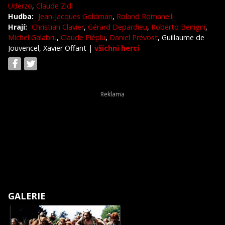
Uderzo
,
Claude Zidi
Hudba:
Jean-Jacques Goldman
,
Roland Romanelli
Hrají:
Christian Clavier
,
Gérard Depardieu
,
Roberto Benigni
,
Michel Galabru
,
Claude Piéplu
,
Daniel Prévost
, Guillaume de
Jouvencel, Xavier Offant
|
všichni herci
GALERIE