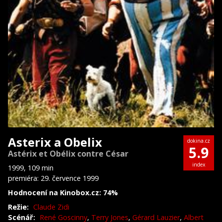
Asterix a Obelix
dokina.cz
5.9
Astérix et Obélix contre César
index
1999, 109 min
premiéra: 29. července 1999
Hodnocení na Kinobox.cz: 74%
Režie:
Claude Zidi
Scénář:
René Goscinny
,
Terry Jones
,
Gérard Lauzier
,
Albert