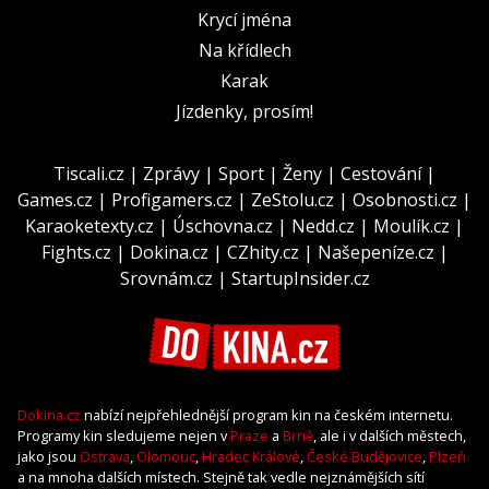
Krycí jména
Na křídlech
Karak
Jízdenky, prosím!
Tiscali.cz
|
Zprávy
|
Sport
|
Ženy
|
Cestování
|
Games.cz
|
Profigamers.cz
|
ZeStolu.cz
|
Osobnosti.cz
|
Karaoketexty.cz
|
Úschovna.cz
|
Nedd.cz
|
Moulík.cz
|
Fights.cz
|
Dokina.cz
|
CZhity.cz
|
Našepeníze.cz
|
Srovnám.cz
|
StartupInsider.cz
Dokina.cz
nabízí nejpřehlednější program kin na českém internetu.
Programy kin sledujeme nejen v
Praze
a
Brně
, ale i v dalších městech,
jako jsou
Ostrava
,
Olomouc
,
Hradec Králové
,
České Budějovice
,
Plzeň
a na mnoha dalších místech. Stejně tak vedle nejznámějších sítí