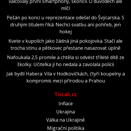
válcovaly první smartphony, skončil. O důvodech ale
mlčí
Pešán po konci u reprezentace odešel do Švýcarska. S
druhým titulem říká: Nechci svatbu ani pohřeb, jen
hokej
Kvete v kupolích jako žádná jiná pokojovka. Stačí ale
trocha stínu a pětkovec přestane nasazovat úplně
Nafoukala 2,5 promile a chtěla si odvést tříleté dítě ze
školky. Učitelka jí ho nedala a zavolala policii
Jak bydlí Habera: Vila v Hodkovičkách, čtyři koupelny a
kompromis mezi přírodou a Prahou
Tiscali.cz
Inflace
Ukrajina
Válka na Ukrajině
Migrační politika