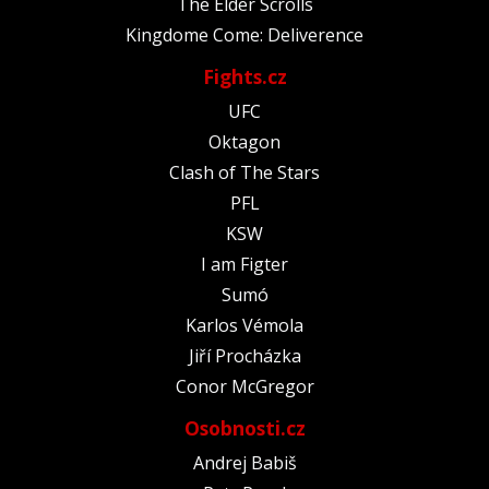
The Elder Scrolls
Kingdome Come: Deliverence
Fights.cz
UFC
Oktagon
Clash of The Stars
PFL
KSW
I am Figter
Sumó
Karlos Vémola
Jiří Procházka
Conor McGregor
Osobnosti.cz
Andrej Babiš