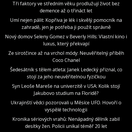
Tři faktory ve středním věku prodlužují život bez
demence až o třináct let
Umí nejen pálit: Kopřiva je lék i skvělý pomocník na
zahradě, jen je potřeba ji použít správně
Nový domov Seleny Gomez v Beverly Hills: Vlastní kino i
luxus, který překvapí
Ze sirotčince až na vrchol módy: Neuvěřitelný příběh
Coco Chanel
Šedesátník s tělem atleta: Janek Ledecký přiznal, co
stojí za jeho neuvěřitelnou fyzičkou
Syn Leoše Mareše na univerzitě v USA: Kolik stojí
Jakubovo studium na Floridě?
Ukrajinští vědci pozorovali u Měsíce UFO. Hovoří o
vyspělé technologii
Kronika sériových vrahů: Nenápadný dělník zabil
desítky žen. Policii unikal téměř 20 let