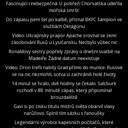
Fascinující i nebezpečná. U pobřeží Chorvatska udeřila
mořská smršť
Do zápasu jsem šel po kalbě, přiznal BKFC šampion ve
službách Oktagonu
Video: Ukrajinský prapor Apache srovnal se zemí
zásobování Rusů u Lysičansku. Nezbylo vůbec nic
Ronaldovy sestry popřely zprávy o dnešní svatbě na
Madeiře: Žádné datum neexistuje
Video: Dron trefil nabitý Grad přímo do munice. Rusové
se na nic nezmohli, sotva si zachránili holé životy
14 minut se hrálo, dvě hodiny se čekalo. Salcburk
rozhodl v 88. minutě zápas, který připomínal
brouzdaliště
Gavi si po zisku titulu mistrů světa obarvil vlasy
narůžovo. Splnil tím sázku s fanoušky
Legendární výrobce kapesních počítačů, které