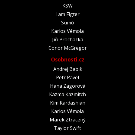
KSW
I am Figter
Sumó
Karlos Vémola
Jiří Procházka
Conor McGregor
Osobnosti.cz
Andrej Babiš
Petr Pavel
Hana Zagorová
Kazma Kazmitch
Kim Kardashian
Karlos Vémola
Marek Ztracený
Taylor Swift