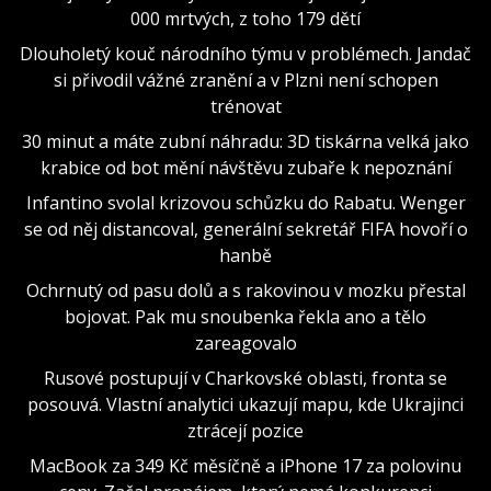
000 mrtvých, z toho 179 dětí
Dlouholetý kouč národního týmu v problémech. Jandač
si přivodil vážné zranění a v Plzni není schopen
trénovat
30 minut a máte zubní náhradu: 3D tiskárna velká jako
krabice od bot mění návštěvu zubaře k nepoznání
Infantino svolal krizovou schůzku do Rabatu. Wenger
se od něj distancoval, generální sekretář FIFA hovoří o
hanbě
Ochrnutý od pasu dolů a s rakovinou v mozku přestal
bojovat. Pak mu snoubenka řekla ano a tělo
zareagovalo
Rusové postupují v Charkovské oblasti, fronta se
posouvá. Vlastní analytici ukazují mapu, kde Ukrajinci
ztrácejí pozice
MacBook za 349 Kč měsíčně a iPhone 17 za polovinu