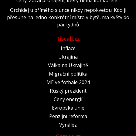
ceny. Začal pronájem, který nemá konkurenci
Orchidej u přímého slunce nikdy nepokvetou. Kdo ji
přesune na jedno konkrétní místo v bytě, má květy do
pár týdnů
Tiscali.cz
Inflace
Ukrajina
Válka na Ukrajině
Migrační politika
ME ve fotbale 2024
Ruský prezident
Ceny energií
Evropská unie
Penzijní reforma
Vynález