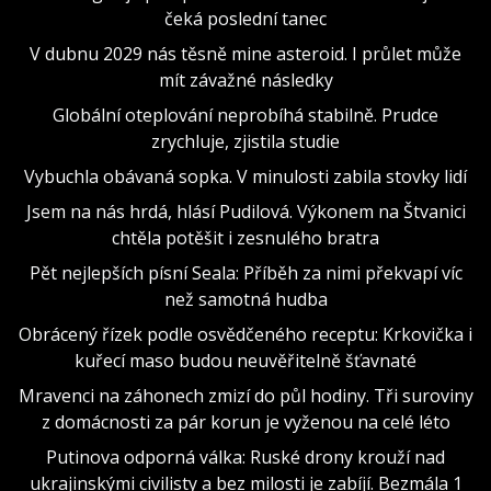
čeká poslední tanec
V dubnu 2029 nás těsně mine asteroid. I průlet může
mít závažné následky
Globální oteplování neprobíhá stabilně. Prudce
zrychluje, zjistila studie
Vybuchla obávaná sopka. V minulosti zabila stovky lidí
Jsem na nás hrdá, hlásí Pudilová. Výkonem na Štvanici
chtěla potěšit i zesnulého bratra
Pět nejlepších písní Seala: Příběh za nimi překvapí víc
než samotná hudba
Obrácený řízek podle osvědčeného receptu: Krkovička i
kuřecí maso budou neuvěřitelně šťavnaté
Mravenci na záhonech zmizí do půl hodiny. Tři suroviny
z domácnosti za pár korun je vyženou na celé léto
Putinova odporná válka: Ruské drony krouží nad
ukrajinskými civilisty a bez milosti je zabíjí. Bezmála 1