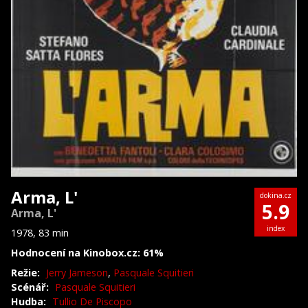
Arma, L'
dokina.cz
5.9
Arma, L'
index
1978, 83 min
Hodnocení na Kinobox.cz: 61%
Režie:
Jerry Jameson
,
Pasquale Squitieri
Scénář:
Pasquale Squitieri
Hudba:
Tullio De Piscopo