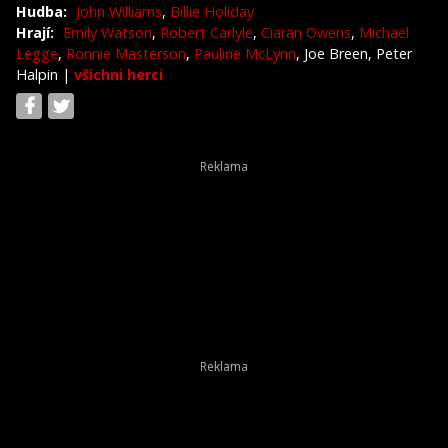
Hudba:
John Williams
,
Billie Holiday
Hrají:
Emily Watson
,
Robert Carlyle
,
Ciaran Owens
,
Michael
Legge
,
Ronnie Masterson
,
Pauline McLynn
, Joe Breen, Peter
Halpin
|
všichni herci