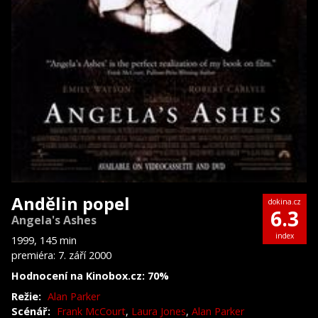
Andělin popel
dokina.cz
6.3
Angela's Ashes
index
1999, 145 min
premiéra: 7. září 2000
Hodnocení na Kinobox.cz: 70%
Režie:
Alan Parker
Scénář:
Frank McCourt
,
Laura Jones
,
Alan Parker