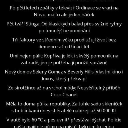
Po pěti letech zpátky v televizi! Ordinace se vrací na
Novu, má to ale jeden háček
Pět tváří Stinga: Od klasických balad přes svižné rytmy
po temnější vzpomínání
Tři faktory ve středním věku prodlužují život bez
demence až o třináct let
Umí nejen pálit: Kopřiva je lék i skvělý pomocník na
zahradě, jen je potřeba ji použít správně
Nový domov Seleny Gomez v Beverly Hills: Vlastní kino i
luxus, který překvapí
Ze sirotčince až na vrchol módy: Neuvěřitelný příběh
Coco Chanel
Měla to doma půlka republiky. Za tuhle sadu skleniček
s bublinkami dnes sběratelé nabízejí až 50 000 Kč
V autě bylo 60 °C a pes uvnitř přestával dýchat. Policie
našla majitele přímo na místě, bylo jim to jedno