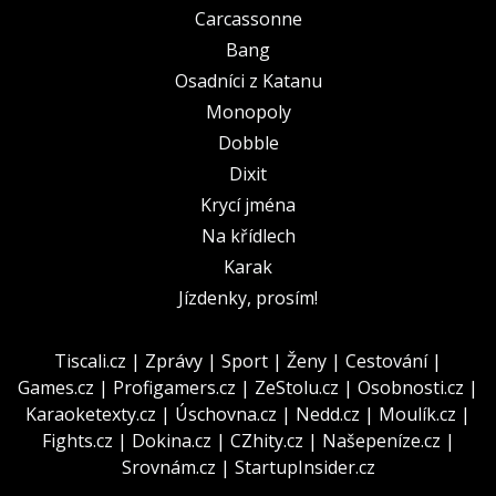
Carcassonne
Bang
Osadníci z Katanu
Monopoly
Dobble
Dixit
Krycí jména
Na křídlech
Karak
Jízdenky, prosím!
Tiscali.cz
|
Zprávy
|
Sport
|
Ženy
|
Cestování
|
Games.cz
|
Profigamers.cz
|
ZeStolu.cz
|
Osobnosti.cz
|
Karaoketexty.cz
|
Úschovna.cz
|
Nedd.cz
|
Moulík.cz
|
Fights.cz
|
Dokina.cz
|
CZhity.cz
|
Našepeníze.cz
|
Srovnám.cz
|
StartupInsider.cz