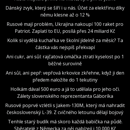
Dánský zvyk, který se šíří i u nás. Účet za elektřinu díky
němu klesne až o 12 %
Rusové mají problém, Ukrajina nakoupí 100 raket pro
Patriot. Zaplatí to EU, posílá přes 24 miliard Kč
Kolik si vydělá kuchařka ve školní jídelně za měsíc? Ta
částka vás nejspíš překvapí
Ani cukr, ani sůl: rajčatová omáčka ztratí kyselost po 1
běžné surovině
Ani sůl, ani pepř: vepřová krkovice zkřehne, když ji den
předem naložíte do 1 tekutiny
Holkám dával 500 euro a já to udělala pro jeho oči.
Zálety slovenského reprezentanta Gáboríka
Rusové poprvé vzlétli s Jakem-130M, který má nahradit
československý L-39. Z cvičného letounu dělají bojový
Tenhle starý budík má skoro každá babička na půdě.
Sběratelé z Německa za něj nabízejí i 10 000 Kč