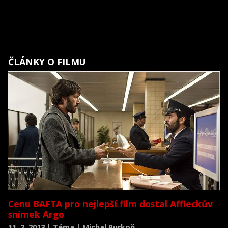
ČLÁNKY O FILMU
Cenu BAFTA pro nejlepší film dostal Affleckův
snímek Argo
11. 2. 2013 | Téma | Michal Burkoň