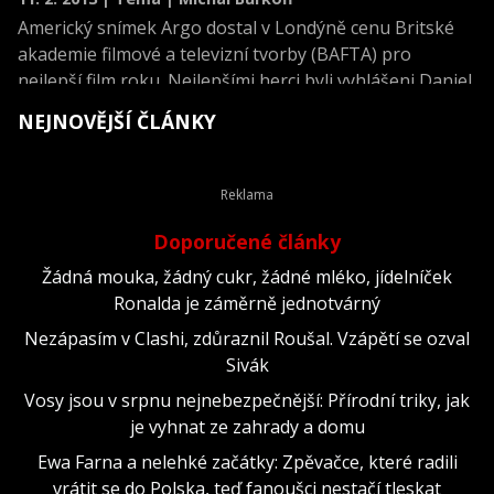
Americký snímek Argo dostal v Londýně cenu Britské
akademie filmové a televizní tvorby (BAFTA) pro
nejlepší film roku. Nejlepšími herci byli vyhlášeni Daniel
Day-Lewis a 85letá Emanuelle Rivaová.
NEJNOVĚJŠÍ ČLÁNKY
Doporučené články
Žádná mouka, žádný cukr, žádné mléko, jídelníček
Ronalda je záměrně jednotvárný
Nezápasím v Clashi, zdůraznil Roušal. Vzápětí se ozval
Sivák
Vosy jsou v srpnu nejnebezpečnější: Přírodní triky, jak
je vyhnat ze zahrady a domu
Ewa Farna a nelehké začátky: Zpěvačce, které radili
vrátit se do Polska, teď fanoušci nestačí tleskat