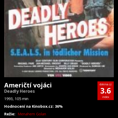
Američtí vojáci
dokina.cz
3.6
Deadly Heroes
index
1993, 105 min
Hodnocení na Kinobox.cz: 36%
Režie:
Menahem Golan