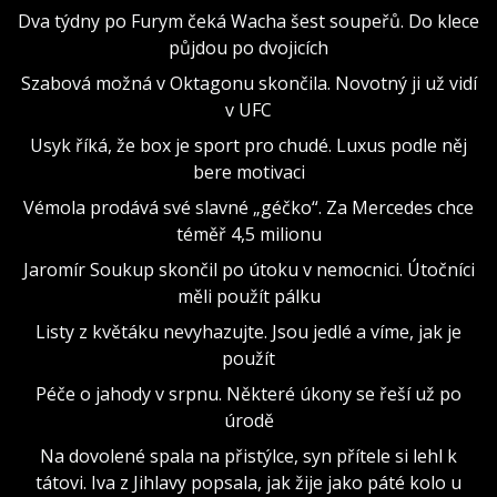
Dva týdny po Furym čeká Wacha šest soupeřů. Do klece
půjdou po dvojicích
Szabová možná v Oktagonu skončila. Novotný ji už vidí
v UFC
Usyk říká, že box je sport pro chudé. Luxus podle něj
bere motivaci
Vémola prodává své slavné „géčko“. Za Mercedes chce
téměř 4,5 milionu
Jaromír Soukup skončil po útoku v nemocnici. Útočníci
měli použít pálku
Listy z květáku nevyhazujte. Jsou jedlé a víme, jak je
použít
Péče o jahody v srpnu. Některé úkony se řeší už po
úrodě
Na dovolené spala na přistýlce, syn přítele si lehl k
tátovi. Iva z Jihlavy popsala, jak žije jako páté kolo u