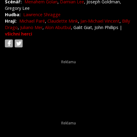
Scénář:
Menahem Golan
,
Damian Lee
, Joseph Goldman,
Gregory Lee
Hudba:
Lawrence Shragge
Hrají:
Michael Paré
,
Claudette Mink
,
Jan-Michael Vincent
,
Billy
Drago
,
Juliano Mer
,
Alon Abutbul
, Galit Giat, John Phillips
|
všichni herci