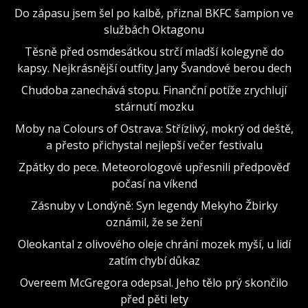
Do zápasu jsem šel po kalbě, přiznal BKFC šampion ve
službách Oktagonu
Těsně před osmdesátkou strčí mladší kolegyně do
kapsy. Nejkrásnější outfity Jany Švandové berou dech
Chudoba zanechává stopu. Finanční potíže zrychlují
stárnutí mozku
Moby na Colours of Ostrava: Střízlivý, mokrý od deště,
a přesto přichystal nejlepší večer festivalu
Zpátky do pece. Meteorologové upřesnili předpověď
počasí na víkend
Zásnuby v Londýně: Syn legendy Mekyho Žbirky
oznámil, že se žení
Oleokantal z olivového oleje chrání mozek myší, u lidí
zatím chybí důkaz
Overeem McGregora odepsal. Jeho tělo prý skončilo
před pěti lety