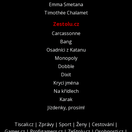
Emma Smetana
Timothée Chalamet
Zestolu.cz
Carcassonne
Bang
Osadníci z Katanu
Monopoly
Dobble
Dixit
Krycí jména
Na křídlech
Karak
Jízdenky, prosím!
Tiscali.cz
|
Zprávy
|
Sport
|
Ženy
|
Cestování
|
Games.cz
|
Profigamers.cz
|
ZeStolu.cz
|
Osobnosti.cz
|