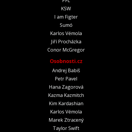
PFL
KSW
I am Figter
Sumó
Karlos Vémola
Jiří Procházka
Conor McGregor
Osobnosti.cz
Andrej Babiš
Petr Pavel
Hana Zagorová
Kazma Kazmitch
Kim Kardashian
Karlos Vémola
Marek Ztracený
Taylor Swift