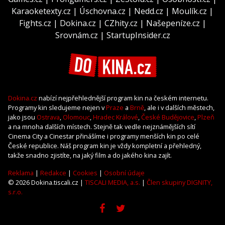
Karaoketexty.cz
|
Úschovna.cz
|
Nedd.cz
|
Moulík.cz
|
Fights.cz
|
Dokina.cz
|
CZhity.cz
|
Našepeníze.cz
|
Srovnám.cz
|
StartupInsider.cz
Dokina.cz
nabízí nejpřehlednější program kin na českém internetu.
Programy kin sledujeme nejen v
Praze
a
Brně
, ale i v dalších městech,
jako jsou
Ostrava
,
Olomouc
,
Hradec Králové
,
České Budějovice
,
Plzeň
a na mnoha dalších místech. Stejně tak vedle nejznámějších sítí
Cinema City a Cinestar přinášíme i programy menších kin po celé
České republice. Náš program kin je vždy kompletní a přehledný,
takže snadno zjistíte, na jaký film a do jakého kina zajít.
Reklama
|
Redakce
|
Cookies
|
Osobní údaje
© 2026 Dokina.tiscali.cz |
TISCALI MEDIA, a.s.
|
Člen skupiny DIGNITY,
s.r.o.