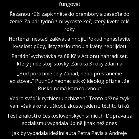
fungovat
Řezanou růži zapíchněte do brambory a zasaďte do
země. Za pár týdnů z ní vyroste keř, který kvete celé
roky
Hortenzii nestačí zalévat a hnojit. Pokud nenastavíte
kyselost půdy, listy zežloutnou a květy nepřijdou
Parádní vychytávka za 68 Kč v Actionu nahradí set,
který jinde stojí stovky. Záruka 3 roky zdarma
„Buď porazíme celý Západ, nebo přestaneme
existovat.“ Putinův neonacistický ideolog přiznal, že
Rusko nemá kam couvnout
Vedro svádí k rychlému ochlazení: Tento běžný zvyk
vám však akorát uškodí, zkuste jeden z těchto triků
Test znalostí o československých silnicích: Doprava za
socialismu vypadala úplně jinak než dnes
Jak by vypadala ideální auta Petra Pavla a Andreje