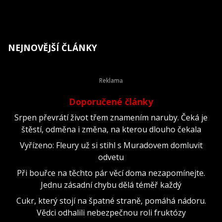
NEJNOVĚJŠÍ ČLÁNKY
Doporučené články
Srpen převrátí život třem znamením naruby. Čeká je
štěstí, odměna i změna, na kterou dlouho čekala
Vyřízeno: Fleury už si stihl s Muradovem domluvit
odvetu
Při bouřce na těchto pár věcí doma nezapomínejte.
Jednu zásadní chybu dělá téměř každý
Cukr, který stojí na špatné straně, pomáhá nádoru.
Vědci odhalili nebezpečnou roli fruktózy