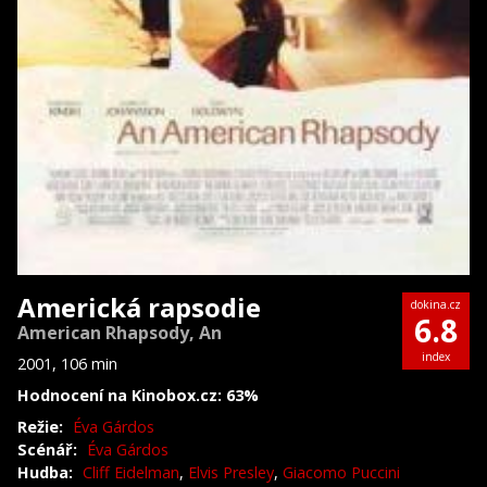
Americká rapsodie
dokina.cz
6.8
American Rhapsody, An
index
2001, 106 min
Hodnocení na Kinobox.cz: 63%
Režie:
Éva Gárdos
Scénář:
Éva Gárdos
Hudba:
Cliff Eidelman
,
Elvis Presley
,
Giacomo Puccini