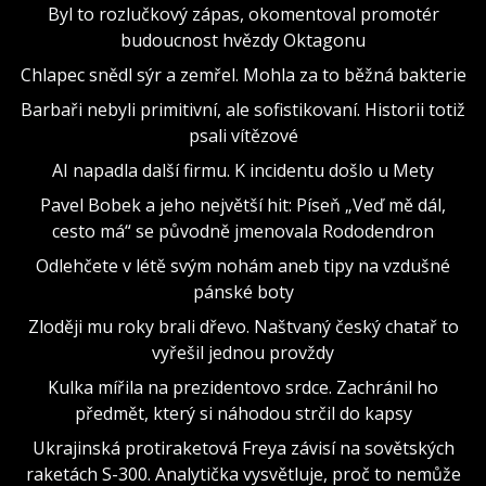
Byl to rozlučkový zápas, okomentoval promotér
budoucnost hvězdy Oktagonu
Chlapec snědl sýr a zemřel. Mohla za to běžná bakterie
Barbaři nebyli primitivní, ale sofistikovaní. Historii totiž
psali vítězové
AI napadla další firmu. K incidentu došlo u Mety
Pavel Bobek a jeho největší hit: Píseň „Veď mě dál,
cesto má“ se původně jmenovala Rododendron
Odlehčete v létě svým nohám aneb tipy na vzdušné
pánské boty
Zloději mu roky brali dřevo. Naštvaný český chatař to
vyřešil jednou provždy
Kulka mířila na prezidentovo srdce. Zachránil ho
předmět, který si náhodou strčil do kapsy
Ukrajinská protiraketová Freya závisí na sovětských
raketách S-300. Analytička vysvětluje, proč to nemůže