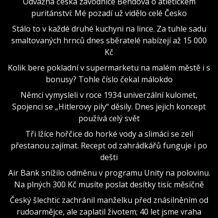
Odvážná česká závodnice Bendová o atletickém
puritánství: Mé pozadí už vidělo celé Česko
Stálo to v každé druhé kuchyni na lince. Za tuhle sadu
smaltovaných hrnců dnes sběratelé nabízejí až 15 000
Kč
Kolik bere pokladní v supermarketu na malém městě i s
bonusy? Tohle číslo čekal málokdo
Němci vymysleli v roce 1934 univerzální kulomet,
Spojenci se „Hitlerovy pily“ děsily. Dnes jejich koncept
používá celý svět
Tři lžíce hořčice do horké vody a slimáci se zelí
přestanou zajímat. Recept od zahrádkářů funguje i po
dešti
Air Bank snížilo odměnu v programu Unity na polovinu.
Na plných 300 Kč musíte poslat desítky tisíc měsíčně
Český šlechtic zachránil manželku před znásilněním od
rudoarmějce, ale zaplatil životem; 40 let jsme vraha