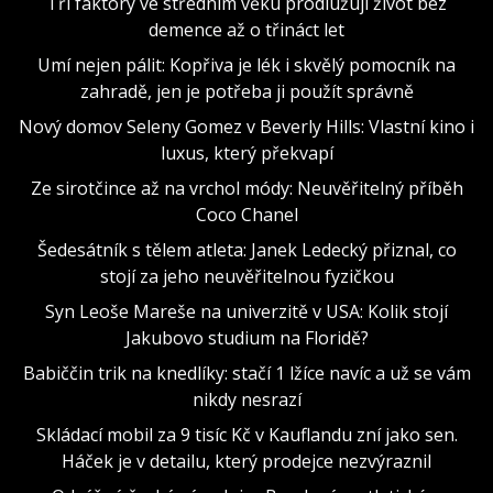
Tři faktory ve středním věku prodlužují život bez
demence až o třináct let
Umí nejen pálit: Kopřiva je lék i skvělý pomocník na
zahradě, jen je potřeba ji použít správně
Nový domov Seleny Gomez v Beverly Hills: Vlastní kino i
luxus, který překvapí
Ze sirotčince až na vrchol módy: Neuvěřitelný příběh
Coco Chanel
Šedesátník s tělem atleta: Janek Ledecký přiznal, co
stojí za jeho neuvěřitelnou fyzičkou
Syn Leoše Mareše na univerzitě v USA: Kolik stojí
Jakubovo studium na Floridě?
Babiččin trik na knedlíky: stačí 1 lžíce navíc a už se vám
nikdy nesrazí
Skládací mobil za 9 tisíc Kč v Kauflandu zní jako sen.
Háček je v detailu, který prodejce nezvýraznil