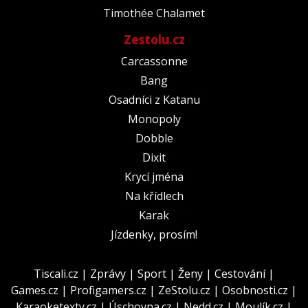
Timothée Chalamet
Zestolu.cz
Carcassonne
Bang
Osadníci z Katanu
Monopoly
Dobble
Dixit
Krycí jména
Na křídlech
Karak
Jízdenky, prosím!
Tiscali.cz
|
Zprávy
|
Sport
|
Ženy
|
Cestování
|
Games.cz
|
Profigamers.cz
|
ZeStolu.cz
|
Osobnosti.cz
|
Karaoketexty.cz
|
Úschovna.cz
|
Nedd.cz
|
Moulík.cz
|