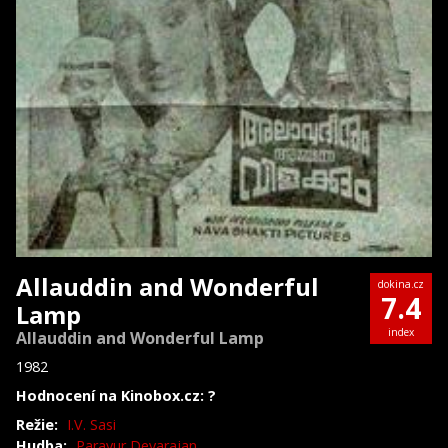
Allauddin and Wonderful
dokina.cz
7.4
Lamp
index
Allauddin and Wonderful Lamp
1982
Hodnocení na Kinobox.cz: ?
Režie:
I.V. Sasi
Hudba:
Paravur Devarajan