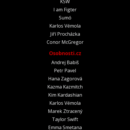
KSW
I am Figter
Sumó
Karlos Vémola
Jiří Procházka
Conor McGregor
Osobnosti.cz
Andrej Babiš
Petr Pavel
Hana Zagorová
Kazma Kazmitch
Kim Kardashian
Karlos Vémola
Marek Ztracený
Taylor Swift
Emma Smetana