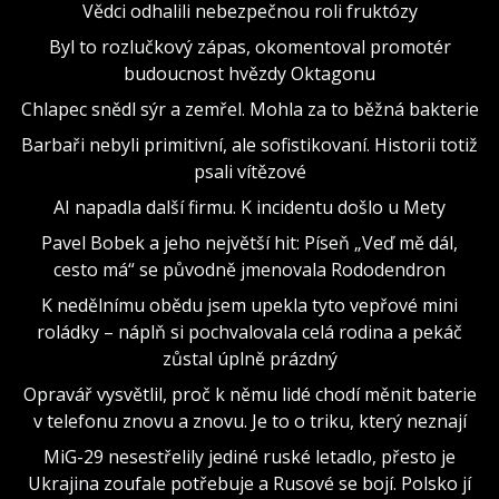
Vědci odhalili nebezpečnou roli fruktózy
Byl to rozlučkový zápas, okomentoval promotér
budoucnost hvězdy Oktagonu
Chlapec snědl sýr a zemřel. Mohla za to běžná bakterie
Barbaři nebyli primitivní, ale sofistikovaní. Historii totiž
psali vítězové
AI napadla další firmu. K incidentu došlo u Mety
Pavel Bobek a jeho největší hit: Píseň „Veď mě dál,
cesto má“ se původně jmenovala Rododendron
K nedělnímu obědu jsem upekla tyto vepřové mini
roládky – náplň si pochvalovala celá rodina a pekáč
zůstal úplně prázdný
Opravář vysvětlil, proč k němu lidé chodí měnit baterie
v telefonu znovu a znovu. Je to o triku, který neznají
MiG-29 nesestřelily jediné ruské letadlo, přesto je
Ukrajina zoufale potřebuje a Rusové se bojí. Polsko jí