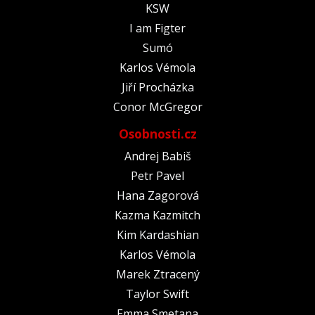
KSW
I am Figter
Sumó
Karlos Vémola
Jiří Procházka
Conor McGregor
Osobnosti.cz
Andrej Babiš
Petr Pavel
Hana Zagorová
Kazma Kazmitch
Kim Kardashian
Karlos Vémola
Marek Ztracený
Taylor Swift
Emma Smetana