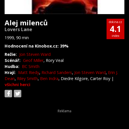
Alej milenců
dokina.cz
4.1
Lovers Lane
index
1999, 90 min
Hodnocení na Kinobox.cz: 39%
Režie:
Jon Steven Ward
Scénář:
Geof Miller
, Rory Veal
Hudba:
BC Smith
Hrají:
Matt Riedy
,
Richard Sanders
,
Jon Steven Ward
,
Erin J.
Dean
,
Riley Smith
,
Ben Indra
, Diedre Kilgore, Carter Roy
|
všichni herci