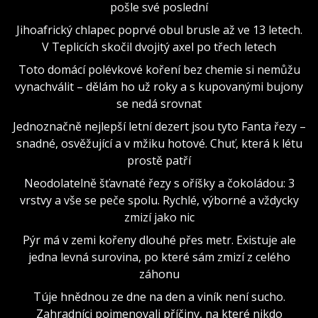
pošle své poslední
Jihoafrický chlapec poprvé obul brusle až ve 13 letech.
V Teplicích skočil dvojitý axel po třech letech
Toto domácí polévkové koření bez chemie si nemůžu
vynachválit – dělám ho už roky a s kupovanými bujony
se nedá srovnat
Jednoznačně nejlepší letní dezert jsou tyto Fanta řezy –
snadné, osvěžující a v mžiku hotové. Chuť, která k létu
prostě patří
Neodolatelně šťavnaté řezy s oříšky a čokoládou: 3
vrstvy a vše se peče spolu. Rychlé, výborné a vždycky
zmizí jako nic
Pýr má v zemi kořeny dlouhé přes metr. Existuje ale
jedna levná surovina, po které sám zmizí z celého
záhonu
Túje hnědnou ze dne na den a viník není sucho.
Zahradníci pojmenovali příčiny, na které nikdo