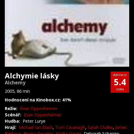
Alchymie lásky
dokina.cz
5.4
Alchemy
index
2005, 86 min
Hodnocení na Kinobox.cz: 41%
Režie:
Evan Oppenheimer
Scénář:
Evan Oppenheimer
Hudba:
Peter Lurye
Hrají:
Michael Ian Black
,
Tom Cavanagh
,
Sarah Chalke
,
James
Barbour
,
Illeana Douglas
,
Nadia Dajani
, Deborah Schapiro,