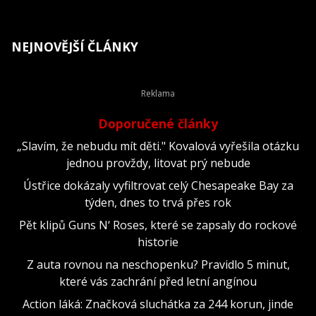
NEJNOVĚJŠÍ ČLÁNKY
Doporučené články
„Slavím, že nebudu mít děti." Kovalová vyřešila otázku
jednou provždy, litovat prý nebude
Ústřice dokázaly vyfiltrovat celý Chesapeake Bay za
týden, dnes to trvá přes rok
Pět klipů Guns N‘ Roses, které se zapsaly do rockové
historie
Z auta rovnou na neschopenku? Pravidlo 5 minut,
které vás zachrání před letní angínou
Action láká: Značková sluchátka za 244 korun, jinde