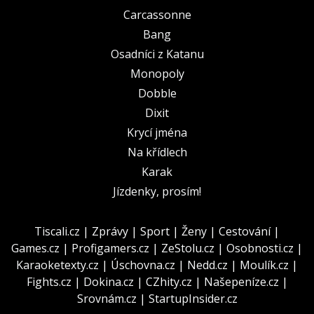
Carcassonne
Bang
Osadníci z Katanu
Monopoly
Dobble
Dixit
Krycí jména
Na křídlech
Karak
Jízdenky, prosím!
Tiscali.cz
|
Zprávy
|
Sport
|
Ženy
|
Cestování
|
Games.cz
|
Profigamers.cz
|
ZeStolu.cz
|
Osobnosti.cz
|
Karaoketexty.cz
|
Úschovna.cz
|
Nedd.cz
|
Moulík.cz
|
Fights.cz
|
Dokina.cz
|
CZhity.cz
|
Našepeníze.cz
|
Srovnám.cz
|
StartupInsider.cz