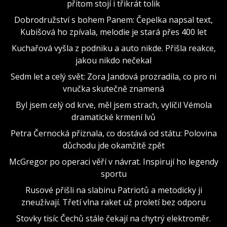
přitom stojí i třikrát tolik
Dobrodružství s bohem Panem: Čepelka napsal text,
Kubišová ho zpívala, melodie je stará přes 400 let
Kuchařová vyšla z podniku a auto nikde. Přišla reakce,
jakou nikdo nečekal
Sedm let a celý svět: Zora Jandová prozradila, co pro ni
vnučka skutečně znamená
Byl jsem celý od krve, měl jsem strach, vylíčil Vémola
dramatické krmení lvů
Petra Černocká přiznala, co dostává od státu: Polovina
důchodu jde okamžitě zpět
McGregor po operaci věří v návrat. Inspirují ho legendy
sportu
Rusové přišli na slabinu Patriotů a metodicky ji
zneužívají. Třetí vlna raket už proletí bez odporu
Stovky tisíc Čechů stále čekají na chytrý elektroměr.