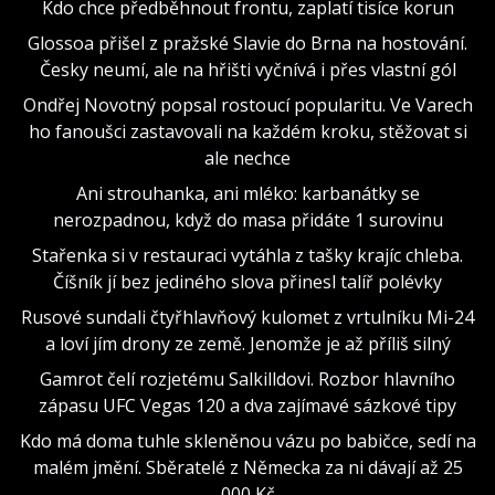
Kdo chce předběhnout frontu, zaplatí tisíce korun
Glossoa přišel z pražské Slavie do Brna na hostování.
Česky neumí, ale na hřišti vyčnívá i přes vlastní gól
Ondřej Novotný popsal rostoucí popularitu. Ve Varech
ho fanoušci zastavovali na každém kroku, stěžovat si
ale nechce
Ani strouhanka, ani mléko: karbanátky se
nerozpadnou, když do masa přidáte 1 surovinu
Stařenka si v restauraci vytáhla z tašky krajíc chleba.
Číšník jí bez jediného slova přinesl talíř polévky
Rusové sundali čtyřhlavňový kulomet z vrtulníku Mi-24
a loví jím drony ze země. Jenomže je až příliš silný
Gamrot čelí rozjetému Salkilldovi. Rozbor hlavního
zápasu UFC Vegas 120 a dva zajímavé sázkové tipy
Kdo má doma tuhle skleněnou vázu po babičce, sedí na
malém jmění. Sběratelé z Německa za ni dávají až 25
000 Kč