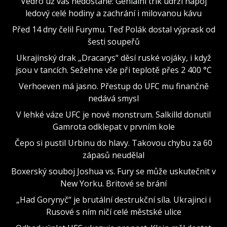
Vedro už vás nedostane: Geniální trik udrží nápoj
ledový celé hodiny a zachrání i milovanou kávu
Před 14 dny čelil Furymu. Teď Polák dostal výprask od
šesti soupeřů
Ukrajinský drak „Dracarys“ děsí ruské vojáky, i když
jsou v tancích. Sežehne vše při teplotě přes 2 400 °C
Verhoeven má jasno. Přestup do UFC mu finančně
nedává smysl
V lehké váze UFC je nové monstrum. Salkilld donutil
Gamrota odklepat v prvním kole
Čepo si pustil Urbinu do hlavy. Takovou chybu za 60
zápasů neudělal
Boxerský souboj Joshua vs. Fury se může uskutečnit v
New Yorku. Britové se brání
„Had Gorynyč“ je brutální destrukční síla. Ukrajinci i
Rusové s ním ničí celé městské ulice