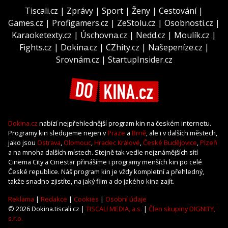
Tiscali.cz
|
Zprávy
|
Sport
|
Ženy
|
Cestování
|
Games.cz
|
Profigamers.cz
|
ZeStolu.cz
|
Osobnosti.cz
|
Karaoketexty.cz
|
Úschovna.cz
|
Nedd.cz
|
Moulík.cz
|
Fights.cz
|
Dokina.cz
|
CZhity.cz
|
Našepeníze.cz
|
Srovnám.cz
|
StartupInsider.cz
Dokina.cz
nabízí nejpřehlednější program kin na českém internetu.
Programy kin sledujeme nejen v
Praze
a
Brně
, ale i v dalších městech,
jako jsou
Ostrava
,
Olomouc
,
Hradec Králové
,
České Budějovice
,
Plzeň
a na mnoha dalších místech. Stejně tak vedle nejznámějších sítí
Cinema City a Cinestar přinášíme i programy menších kin po celé
České republice. Náš program kin je vždy kompletní a přehledný,
takže snadno zjistíte, na jaký film a do jakého kina zajít.
Reklama
|
Redakce
|
Cookies
|
Osobní údaje
© 2026 Dokina.tiscali.cz |
TISCALI MEDIA, a.s.
|
Člen skupiny DIGNITY,
s.r.o.