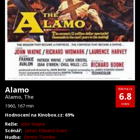
Alamo
dokina.cz
6.8
Alamo, The
index
1960, 167 min
Hodnocení na Kinobox.cz: 69%
Režie:
John Wayne
Scénář:
James Edward Grant
Hudba:
Dimitri Tiomkin