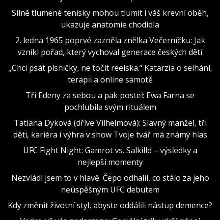
Silně tlumené tenisky mohou tlumit i váš krevní oběh,
ukazuje anatomie chodidla
2. ledna 1965 poprvé zazněla znělka Večerníčku: Jak
vznikl pořad, který vychoval generace českých dětí
„Chci psát písničky, ne točit reelska.“ Katarzia o selhání,
terapii a online samotě
Tři Edeny za sebou a pak postel: Ewa Farna se
pochlubila svým rituálem
Tatiana Dyková (dříve Vilhelmová): Slavný manžel, tři
děti, kariéra i výhra v show Tvoje tvář má známý hlas
UFC Fight Night: Gamrot vs. Salkilld – výsledky a
nejlepší momenty
Nezvládl jsem to v hlavě. Čepo odhalil, co stálo za jeho
neúspěšným UFC debutem
Kdy změnit životní styl, abyste oddálili nástup demence?