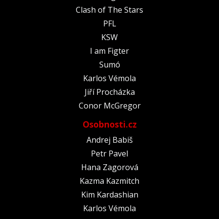
Clash of The Stars
PFL
KSW
I am Figter
Sumó
Karlos Vémola
Jiří Procházka
Conor McGregor
Osobnosti.cz
Andrej Babiš
Petr Pavel
Hana Zagorová
Kazma Kazmitch
Kim Kardashian
Karlos Vémola