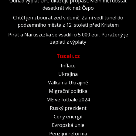
Odhad výplat UFC ukazuje propast. Klein měl dostat
desetkrát víc než Čepo
Chtěl jen zbourat zeď v domě. Za ní vedl tunel do
podzemního města z 12. století před Kristem
Pirát a Naruszczka se vsadili o 5 000 eur. Poražený je
zaplatí z výplaty
Tiscali.cz
Inflace
Ukrajina
Válka na Ukrajině
Migrační politika
ME ve fotbale 2024
Ruský prezident
Ceny energií
Evropská unie
Penzijní reforma