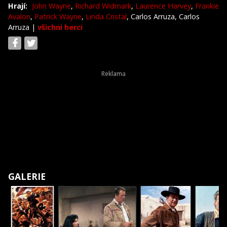
Hrají:
John Wayne
,
Richard Widmark
,
Laurence Harvey
,
Frankie
Avalon
,
Patrick Wayne
,
Linda Cristal
, Carlos Arruza, Carlos
Arruza
|
všichni herci
GALERIE