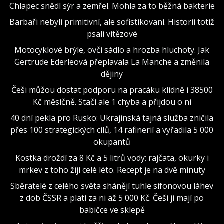
Chlapec snědl sýr a zemřel. Mohla za to běžná bakterie
Barbaři nebyli primitivní, ale sofistikovaní. Historii totiž
psali vítězové
Motocyklové brýle, ovčí sádlo a hrozba hluchoty. Jak
Gertrude Ederleová přeplavala La Manche a změnila
dějiny
Češi můžou dostat podporu na pracáku klidně i 38500
Kč měsíčně. Stačí ale 1 chyba a přijdou o ni
40 dní pekla pro Rusko: Ukrajinská tajná služba zničila
přes 100 strategických cílů, 14 rafinerií a vyřadila 5 000
okupantů
Kostka droždí za 8 Kč a 5 litrů vody: rajčata, okurky i
mrkev z toho žijí celé léto. Recept je na dvě minuty
Sběratelé z celého světa shánějí tuhle sifonovou láhev
z dob ČSSR a platí za ni až 5 000 Kč. Češi ji mají po
babičce ve sklepě