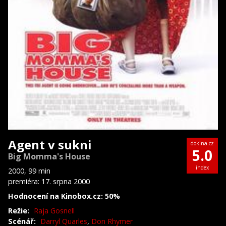
Agent v sukni
dokina.cz
5.0
Big Momma's House
index
2000, 99 min
premiéra: 17. srpna 2000
Hodnocení na Kinobox.cz: 50%
Režie:
Raja Gosnell
Scénář:
Darryl Quarles
,
Don Rhymer