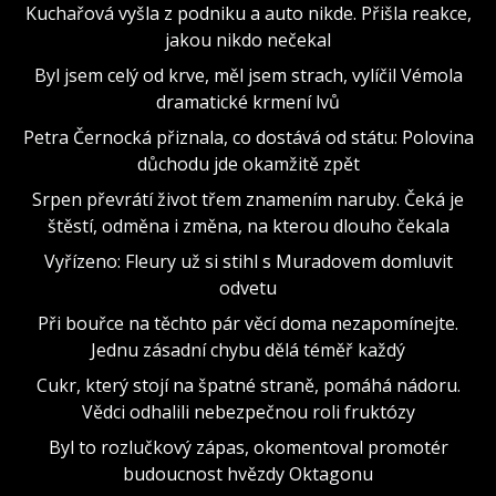
Kuchařová vyšla z podniku a auto nikde. Přišla reakce,
jakou nikdo nečekal
Byl jsem celý od krve, měl jsem strach, vylíčil Vémola
dramatické krmení lvů
Petra Černocká přiznala, co dostává od státu: Polovina
důchodu jde okamžitě zpět
Srpen převrátí život třem znamením naruby. Čeká je
štěstí, odměna i změna, na kterou dlouho čekala
Vyřízeno: Fleury už si stihl s Muradovem domluvit
odvetu
Při bouřce na těchto pár věcí doma nezapomínejte.
Jednu zásadní chybu dělá téměř každý
Cukr, který stojí na špatné straně, pomáhá nádoru.
Vědci odhalili nebezpečnou roli fruktózy
Byl to rozlučkový zápas, okomentoval promotér
budoucnost hvězdy Oktagonu