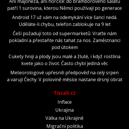
Ani majonéza, ani hořčice: do bramborového salátu
patří 1 surovina, kterou Němci používají po generace
Android 17 už vám na odemykání více šancí nedá.
Uděláte-li chybu, telefon zablokuje na 9 let
Češi požadují toto od supermarketů: Vraťte nám
pokladní a přestaňte nás tahat za nos. Zaměstnanci
pod útokem
Cukety hnijí a plody jsou malé a žluté, i když rostlina
kvete jako o život. Často chybí jediná věc
Meteorologové upřesnili předpověď na celý srpen
a varují Čechy. V polovině měsíce nastane drsný obrat
Tiscali.cz
Inflace
Ukrajina
Válka na Ukrajině
Migrační politika