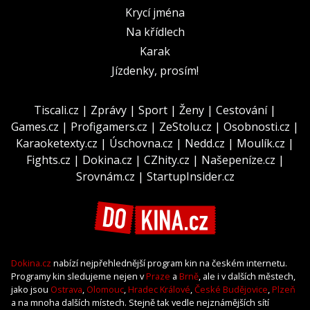
Krycí jména
Na křídlech
Karak
Jízdenky, prosím!
Tiscali.cz
|
Zprávy
|
Sport
|
Ženy
|
Cestování
|
Games.cz
|
Profigamers.cz
|
ZeStolu.cz
|
Osobnosti.cz
|
Karaoketexty.cz
|
Úschovna.cz
|
Nedd.cz
|
Moulík.cz
|
Fights.cz
|
Dokina.cz
|
CZhity.cz
|
Našepeníze.cz
|
Srovnám.cz
|
StartupInsider.cz
Dokina.cz
nabízí nejpřehlednější program kin na českém internetu.
Programy kin sledujeme nejen v
Praze
a
Brně
, ale i v dalších městech,
jako jsou
Ostrava
,
Olomouc
,
Hradec Králové
,
České Budějovice
,
Plzeň
a na mnoha dalších místech. Stejně tak vedle nejznámějších sítí