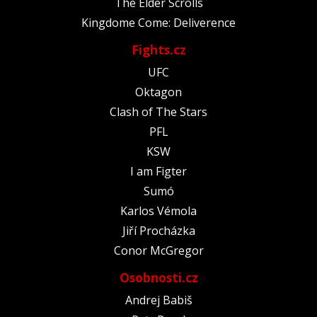
The Elder Scrolls
Kingdome Come: Deliverence
Fights.cz
UFC
Oktagon
Clash of The Stars
PFL
KSW
I am Figter
Sumó
Karlos Vémola
Jiří Procházka
Conor McGregor
Osobnosti.cz
Andrej Babiš