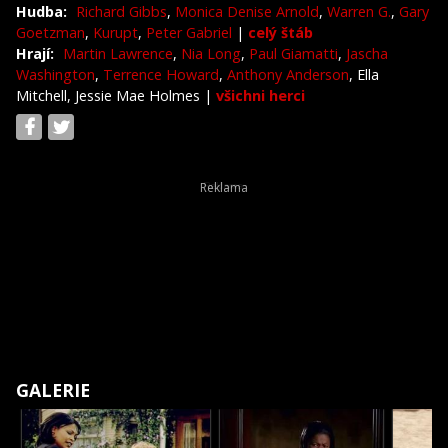
Hudba:
Richard Gibbs
,
Monica Denise Arnold
,
Warren G.
,
Gary
Goetzman
,
Kurupt
,
Peter Gabriel
|
celý štáb
Hrají:
Martin Lawrence
,
Nia Long
,
Paul Giamatti
,
Jascha
Washington
,
Terrence Howard
,
Anthony Anderson
, Ella
Mitchell, Jessie Mae Holmes
|
všichni herci
GALERIE