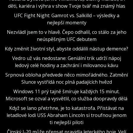
děti, kariéra i výhra v show Tvoje tvář má známý hlas
UFC Fight Night: Gamrot vs. Salkilld – výsledky a
nejlepší momenty
Nezvládl jsem to v hlavě. Čepo odhalil, co stálo za jeho
neúspěšným UFC debutem
Kdy změnit životní styl, abyste oddálili nástup demence?
Vedro už vás nedostane: Geniální trik udrží nápoj
ledový celé hodiny a zachrání i milovanou kávu
Srpnová obloha předvede něco mimořádného. Zatmění
Slunce vystřídá noc plná padajících hvězd
Windows 11 prý tajně šmíruje každých 15 minut.
Microsoft se ozval a vysvětlil, co služba doopravdy dělá
Když se lano přetrhne, je to katastrofa. Přistávat na
letadlové lodi USS Abraham Lincoln si troufnou jenom
ti nejlepší piloti
Čínský J-20 může přepsat pravidla leteckého boje. Velí