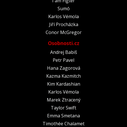
I am Figter
Sumó
Karlos Vémola
Jiří Procházka
Conor McGregor
Osobnosti.cz
Andrej Babiš
Petr Pavel
Hana Zagorová
Kazma Kazmitch
Kim Kardashian
Karlos Vémola
Marek Ztracený
Taylor Swift
Emma Smetana
Timothée Chalamet