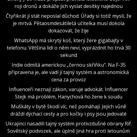
roji dronů a dokáže jich vyslat desítky najednou
Čtyřikrát jí stát neposlal důchod. Úřady si totiž myslí, že
je mrtvá. Pětaosmdesátiletá učitelka musí dokola
dokazovat, že žije
WhatsApp má skrytý koš, který žere gigabajty v
telefonu. Většina lidí o něm neví, vyprázdnit ho trvá 30
sekund
Indie odmítá americkou „černou skříňku". Na F-35
připravena je, ale vadí jí tajný systém a astronomická
cena za provoz
Influenceři neznají zákon, varuje advokát. Influencer
Stejk má problém, Hanychová ho žene k soudu
Muškáty v bytě škodí víc, než pomáhají. Jejich vůně
dráždí dýchací cesty a pro kočky i psy jsou jedovaté
Ukrajinci nasadili tajný systém protivzdušné obrany Rif.
Sovětský podvozek, ale úplně jiná hra proti letounům