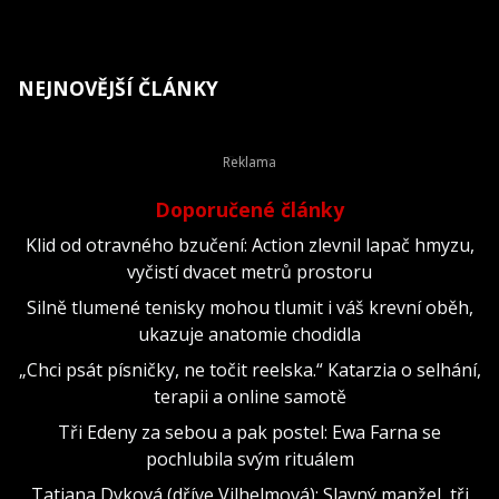
NEJNOVĚJŠÍ ČLÁNKY
Doporučené články
Klid od otravného bzučení: Action zlevnil lapač hmyzu,
vyčistí dvacet metrů prostoru
Silně tlumené tenisky mohou tlumit i váš krevní oběh,
ukazuje anatomie chodidla
„Chci psát písničky, ne točit reelska.“ Katarzia o selhání,
terapii a online samotě
Tři Edeny za sebou a pak postel: Ewa Farna se
pochlubila svým rituálem
Tatiana Dyková (dříve Vilhelmová): Slavný manžel, tři