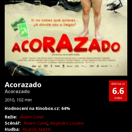
Acorazado
dokina.cz
6.6
Acorazado
index
2010, 102 min
Hodnocení na Kinobox.cz: 64%
Režie:
Álvaro Curiel
Scénář:
Álvaro Curiel
,
Alejandro Lozano
Hudba:
Ricardo Martín