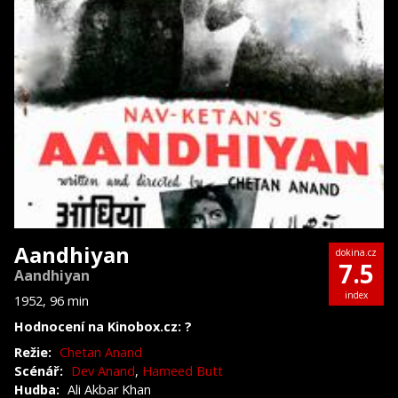
Aandhiyan
dokina.cz
7.5
Aandhiyan
index
1952, 96 min
Hodnocení na Kinobox.cz: ?
Režie:
Chetan Anand
Scénář:
Dev Anand
,
Hameed Butt
Hudba:
Ali Akbar Khan