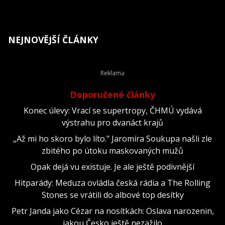
NEJNOVĚJŠÍ ČLÁNKY
Doporučené články
Konec úlevy: Vrací se supertropy, ČHMÚ vydává
výstrahu pro dvanáct krajů
„Až mi ho skoro bylo líto." Jaromíra Soukupa našli zle
zbitého po útoku maskovaných mužů
Opak dejá vu existuje. Je ale ještě podivnější
Hitparády: Meduza ovládla česká rádia a The Rolling
Stones se vrátili do albové top desítky
Petr Janda jako Cézar na nosítkách: Oslava narozenin,
jakou Česko ještě nezažilo