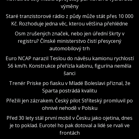
výměny
Staré tranzistorové rádio z půdy může stát přes 10 000
Kč. Rozhoduje jedna věc, kterou většina přehlédne
Osm zrušených značek, nebo jen úřední škrty v
registru? Čínské ministerstvo čistí přesycený
automobilový trh
Euro NCAP narazil Teslou do návěsu kamionu rychlostí
56 km/h. Konstrukce přeřízla kabinu, figurína neměla
šanci
Trenér Priske po fiasku v Mladé Boleslavi přiznal, že
Sparta postrádá kvalitu
Přežili jen zázrakem. Český pilot Stříteský promluvil po
ohnivé nehodě v Polsku
Před 30 lety stál první mobil v Česku jako ojetina, dnes
je to poklad. Eurotel ho pak dotoval a lidé se rvali ve
frontách