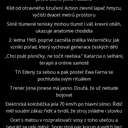
Klid od otravného bzučení: Action zlevnil lapač hmyzu,
vyčistí dvacet metrů prostoru
Silně tlumené tenisky mohou tlumit i váš krevní oběh,
ukazuje anatomie chodidla
2. ledna 1965 poprvé zazněla znělka Večerníčku: Jak
vznikl pořad, který vychoval generace českých dětí
„Chci psát písničky, ne točit reelska.“ Katarzia o selhání,
terapii a online samotě
Tři Edeny za sebou a pak postel: Ewa Farna se
pochlubila svým rituálem
Trenér Jona Jonese má jasno. Doufá, že už nebude
bojovat
Elektrická koloběžka jela 70 km/h po hlavní silnici. Řidič
měl soudní zákaz řídit a tvrdil, že stroj zvládne i stovku
Ocet s mátou v rozprašovači: vosy z toho utečou a
nevrátí se celý měsíc. Sprej stojí pár korun a vydrží bez