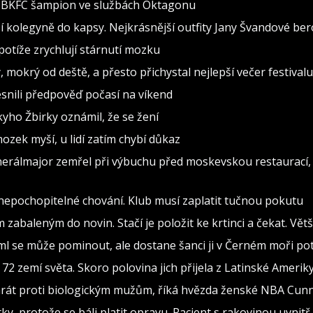
al BKFC šampion ve službách Oktagonu
 kolegyně do kapsy. Nejkrásnější outfity Jany Švandové be
otíže zrychlují stárnutí mozku
, mokrý od deště, a přesto přichystal nejlepší večer festivalu
snili předpověď počasí na víkend
ho Žbirky oznámil, že se žení
ozek myší, u lidí zatím chybí důkaz
nerálmajor zemřel při výbuchu před moskevskou restaurací, 
 nepochopitelné chování. Klub musí zaplatit tučnou pokutu
abaleným do novin. Stačí je položit ke krtinci a čekat. Vět
ml se může pominout, ale dostane šanci ji v Černém moři po
72 zemí světa. Skoro polovina jich přijela z Latinské Amerik
y hrát proti biologickým mužům, říká hvězda ženské NBA Cu
ky, protože se báli platit opravu. Pacient s rakovinou uvnitř