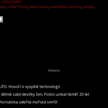
Leela Chitnis
Ajit
,
Leela Chitnis
,
Bipin Gupta
,
Manmohan Krishna
,
Sunder
,
 UFO. Hovoří o vyspělé technologii
lník zabil desítky žen. Policii unikal téměř 20 let
 Chorvatska udeřila mořská smršť