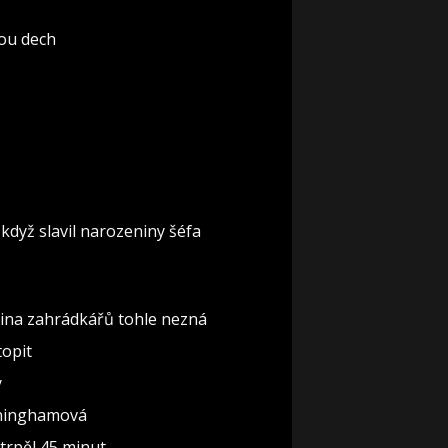
rou dech
když slavil narozeniny šéfa
šina zahrádkářů tohle nezná
topit
y
nninghamová
 trpěl 45 minut