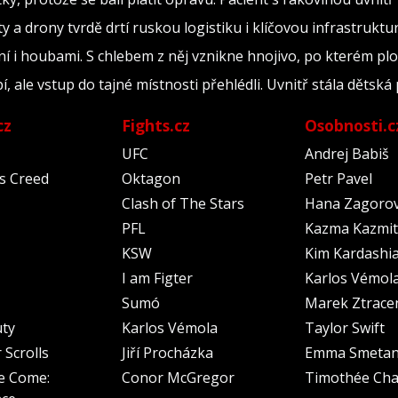
y a drony tvrdě drtí ruskou logistiku i klíčovou infrastruktu
ní i houbami. S chlebem z něj vznikne hnojivo, po kterém plo
, ale vstup do tajné místnosti přehlédli. Uvnitř stála dětská
cz
Fights.cz
Osobnosti.c
UFC
Andrej Babiš
's Creed
Oktagon
Petr Pavel
Clash of The Stars
Hana Zagoro
PFL
Kazma Kazmit
KSW
Kim Kardashi
I am Figter
Karlos Vémol
Sumó
Marek Ztrace
uty
Karlos Vémola
Taylor Swift
 Scrolls
Jiří Procházka
Emma Smeta
e Come:
Conor McGregor
Timothée Cha