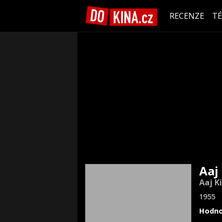
RECENZE
T
Aaj
Aaj K
1955
Hodno