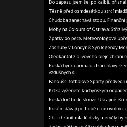
Do zápasu jsem šel po kalbě, přizn
Těsně před osmdesátkou strčí mladší
Chudoba zanechává stopu. Finanční p
Moby na Colours of Ostrava: Střízlivý
Zpátky do pece. Meteorologové upře
Zásnuby v Londýně: Syn legendy Meky
Oleokantal z olivového oleje chrání m
Ruská hydra pomalu ztrácí hlavy. Ge
vzdušných sil
Fanoušci fotbalové Sparty předvedli
Krtka vyženete kuchyňským odpadem z
Ruská loď bude sloužit Ukrajině. Kre
Rusům dávají po hubě dobrovolníci z 
Chci chránit mladé dívky, neměly b
Záchranáři nechtěli rozbít okno sanit