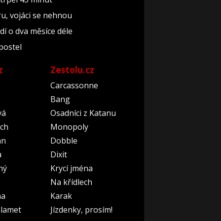
ru, vojáci se nehnou
dí o dva měsíce déle
 postel
z
Zestolu.cz
Carcassonne
Bang
vá
Osadníci z Katanu
ch
Monopoly
an
Dobble
a
Dixit
ný
Krycí jména
Na křídlech
na
Karak
lamet
Jízdenky, prosím!