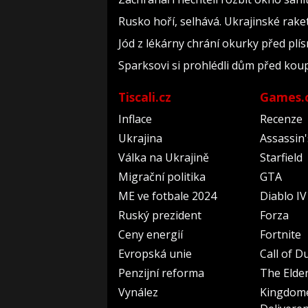
Rusko hoří, selhává. Ukrajinské raket
Jód z lékárny chrání okurky před plís
Sparksovi si prohlédli dům před koupí
Tiscali.cz
Games.
Inflace
Recenze
Ukrajina
Assassin
Válka na Ukrajině
Starfield
Migrační politika
GTA
ME ve fotbale 2024
Diablo IV
Ruský prezident
Forza
Ceny energií
Fortnite
Evropská unie
Call of D
Penzijní reforma
The Elder
Vynález
Kingdom