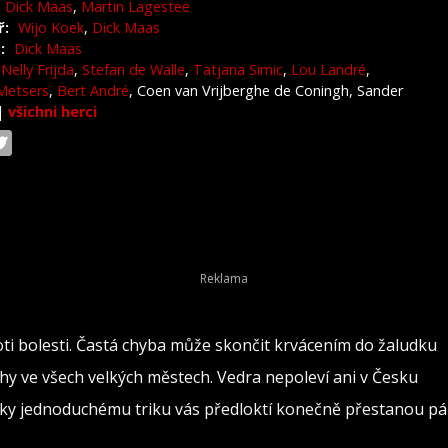
Dick Maas
,
Martin Lagestee
ř:
Wijo Koek
,
Dick Maas
:
Dick Maas
Nelly Frijda
,
Stefan de Walle
,
Tatjana Simic
,
Lou Landré
,
Metsers
,
Bert André
, Coen van Vrijberghe de Coningh, Sander
|
všichni herci
oti bolesti. Častá chyba může skončit krvácením do žaludku
rahy ve všech velkých městech. Vedra nepoleví ani v Česku
 Díky jednoduchému triku vás předloktí konečně přestanou pál