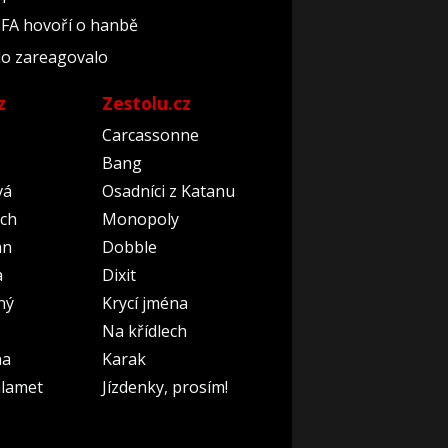
FIFA hovoří o hanbě
lo zareagovalo
z
Zestolu.cz
Carcassonne
Bang
vá
Osadníci z Katanu
ch
Monopoly
an
Dobble
a
Dixit
ný
Krycí jména
Na křídlech
na
Karak
lamet
Jízdenky, prosím!