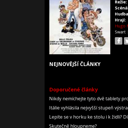
Režie:
Scéná
Hudba
Hrají:
Hugo 
Swart
NEJNOVĚJŠÍ ČLÁNKY
Doporučené články
Nikdy nemíchejte tyto dvě tablety pr
Itálie vyhlásila nejvyšší stupeň výst
Lepíte se v horku ke stolu i k židli?
Skutečně hloupneme?