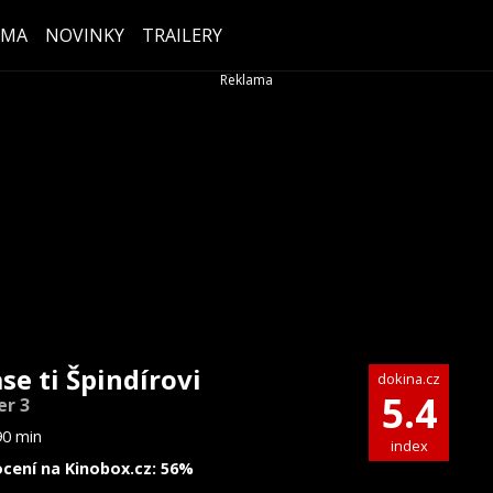
ÉMA
NOVINKY
TRAILERY
se ti Špindírovi
dokina.cz
5.4
er 3
90 min
index
cení na Kinobox.cz: 56%