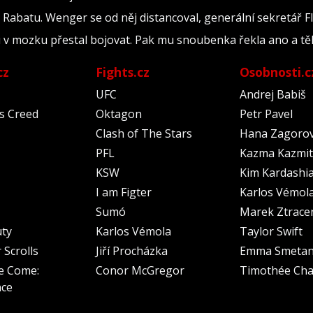
 Rabatu. Wenger se od něj distancoval, generální sekretář 
 v mozku přestal bojovat. Pak mu snoubenka řekla ano a tě
cz
Fights.cz
Osobnosti.c
UFC
Andrej Babiš
's Creed
Oktagon
Petr Pavel
Clash of The Stars
Hana Zagoro
PFL
Kazma Kazmit
KSW
Kim Kardashi
I am Figter
Karlos Vémol
Sumó
Marek Ztrace
uty
Karlos Vémola
Taylor Swift
 Scrolls
Jiří Procházka
Emma Smeta
e Come:
Conor McGregor
Timothée Cha
nce