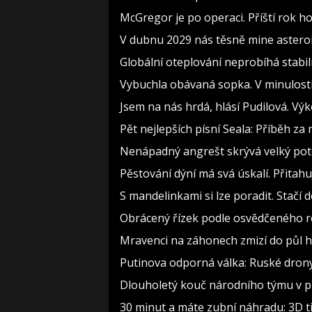
McGregor je po operaci. Příští rok h
V dubnu 2029 nás těsně mine asteroi
Globální oteplování neprobíhá stabilně
Vybuchla obávaná sopka. V minulosti 
Jsem na nás hrdá, hlásí Pudilová. Vý
Pět nejlepších písní Seala: Příběh z
Nenápadný angrešt skrývá velký pot
Pěstování dýní má svá úskalí. Přitah
S mandelinkami si lze poradit. Stačí 
Obrácený řízek podle osvědčeného re
Mravenci na záhonech zmizí do půl ho
Putinova odporná válka: Ruské drony k
Dlouholetý kouč národního týmu v pr
30 minut a máte zubní náhradu: 3D t