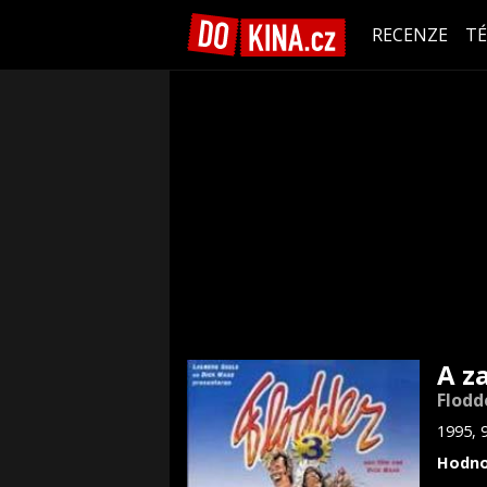
RECENZE
T
A za
Flodd
1995, 
Hodno