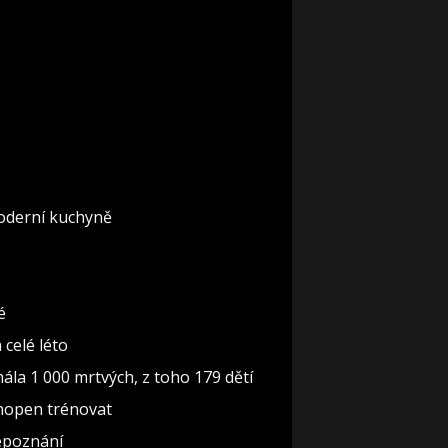
moderní kuchyně
é
celé léto
mála 1 000 mrtvých, z toho 179 dětí
chopen trénovat
nepoznání