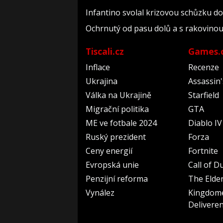
Infantino svolal krizovou schůzku do
Ochrnutý od pasu dolů a s rakovinou
Tiscali.cz
Games.
Inflace
Recenze
Ukrajina
Assassin
Válka na Ukrajině
Starfield
Migrační politika
GTA
ME ve fotbale 2024
Diablo IV
Ruský prezident
Forza
Ceny energií
Fortnite
Evropská unie
Call of D
Penzijní reforma
The Elder
Vynález
Kingdom
Delivere