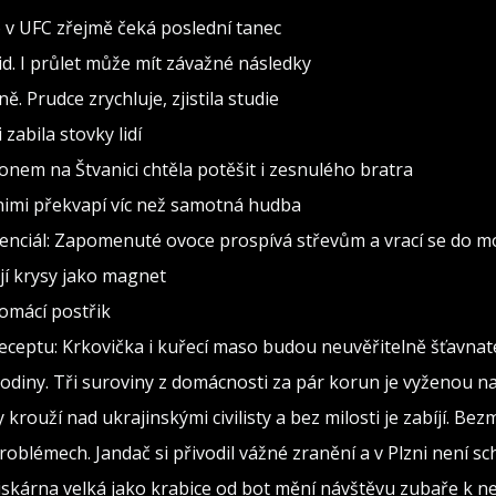
o v UFC zřejmě čeká poslední tanec
d. I průlet může mít závažné následky
. Prudce zrychluje, zjistila studie
zabila stovky lidí
konem na Štvanici chtěla potěšit i zesnulého bratra
a nimi překvapí víc než samotná hudba
enciál: Zapomenuté ovoce prospívá střevům a vrací se do 
ují krysy jako magnet
domácí postřik
ceptu: Krkovička i kuřecí maso budou neuvěřitelně šťavnat
diny. Tři suroviny z domácnosti za pár korun je vyženou na 
rouží nad ukrajinskými civilisty a bez milosti je zabíjí. Bez
oblémech. Jandač si přivodil vážné zranění a v Plzni není s
iskárna velká jako krabice od bot mění návštěvu zubaře k 