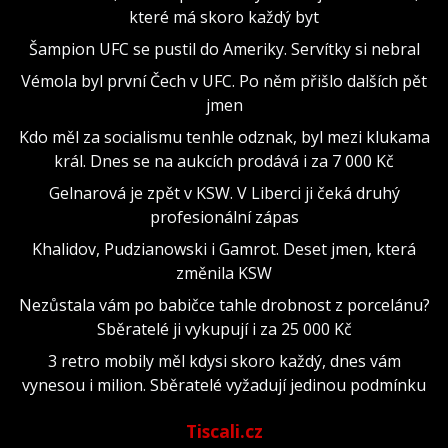
které má skoro každý byt
Šampion UFC se pustil do Ameriky. Servítky si nebral
Vémola byl první Čech v UFC. Po něm přišlo dalších pět
jmen
Kdo měl za socialismu tenhle odznak, byl mezi klukama
král. Dnes se na aukcích prodává i za 7 000 Kč
Gelnarová je zpět v KSW. V Liberci ji čeká druhý
profesionální zápas
Khalidov, Pudzianowski i Gamrot. Deset jmen, která
změnila KSW
Nezůstala vám po babičce tahle drobnost z porcelánu?
Sběratelé ji vykupují i za 25 000 Kč
3 retro mobily měl kdysi skoro každý, dnes vám
vynesou i milion. Sběratelé vyžadují jedinou podmínku
Tiscali.cz