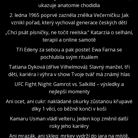
ukazuje anatomie chodidla
2. ledna 1965 poprvé zazněla znělka Večerníčku: Jak
vznikl pořad, který vychoval generace českých dětí
„Chci psát písničky, ne točit reelska.“ Katarzia o selhání,
terapii a online samotě
Tři Edeny za sebou a pak postel: Ewa Farna se
pochlubila svým rituálem
Tatiana Dyková (dříve Vilhelmová): Slavný manžel, tři
děti, kariéra i výhra v show Tvoje tvář má známý hlas
UFC Fight Night: Gamrot vs. Salkilld – výsledky a
nejlepší momenty
Ani ocet, ani cukr: nakládané okurky zůstanou křupavé
díky 1 věci, co běžně končí v koši
Kamaru Usman vládl velteru. Jeden kop změnil další
roky jeho kariéry
Ani mrazák, ani sklep: mrkev vydrží do jara na místě,