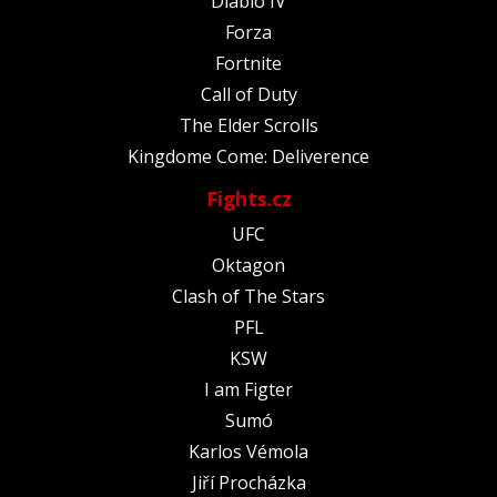
Diablo IV
Forza
Fortnite
Call of Duty
The Elder Scrolls
Kingdome Come: Deliverence
Fights.cz
UFC
Oktagon
Clash of The Stars
PFL
KSW
I am Figter
Sumó
Karlos Vémola
Jiří Procházka