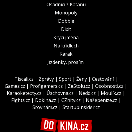
Osadníci z Katanu
Monopoly
Dobble
Dixit
Krycí jména
Na křídlech
Karak
Jízdenky, prosím!
Tiscali.cz
|
Zprávy
|
Sport
|
Ženy
|
Cestování
|
Games.cz
|
Profigamers.cz
|
ZeStolu.cz
|
Osobnosti.cz
|
Karaoketexty.cz
|
Úschovna.cz
|
Nedd.cz
|
Moulík.cz
|
Fights.cz
|
Dokina.cz
|
CZhity.cz
|
Našepeníze.cz
|
Srovnám.cz
|
StartupInsider.cz