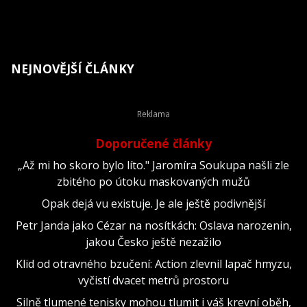
NEJNOVĚJŠÍ ČLÁNKY
Doporučené články
„Až mi ho skoro bylo líto." Jaromíra Soukupa našli zle
zbitého po útoku maskovaných mužů
Opak dejá vu existuje. Je ale ještě podivnější
Petr Janda jako Cézar na nosítkách: Oslava narozenin,
jakou Česko ještě nezažilo
Klid od otravného bzučení: Action zlevnil lapač hmyzu,
vyčistí dvacet metrů prostoru
Silně tlumené tenisky mohou tlumit i váš krevní oběh,