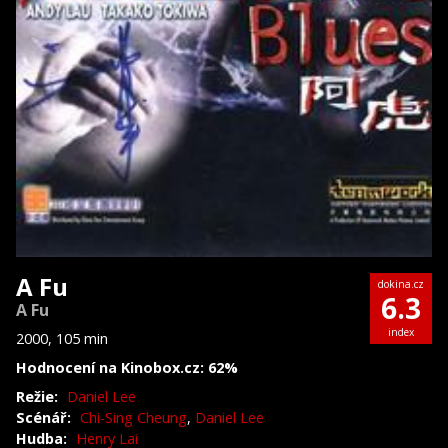
A Fu
dokina.cz
6.3
A Fu
index
2000, 105 min
Hodnocení na Kinobox.cz: 62%
Režie:
Daniel Lee
Scénář:
Chi-Sing Cheung
,
Daniel Lee
Hudba:
Henry Lai