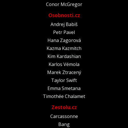
Conor McGregor
Osobnosti.cz
Andrej Babiš
Petr Pavel
Hana Zagorová
Kazma Kazmitch
Kim Kardashian
Karlos Vémola
Marek Ztracený
Taylor Swift
Emma Smetana
Timothée Chalamet
Zestolu.cz
Carcassonne
Bang