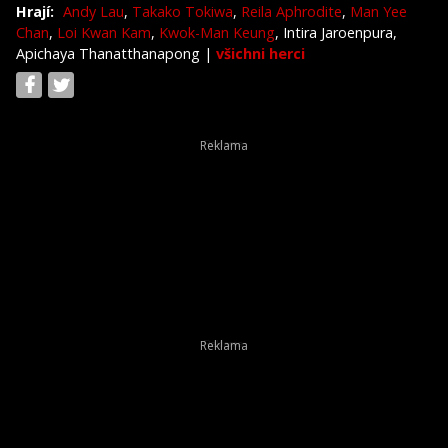
Hrají:
Andy Lau
,
Takako Tokiwa
,
Reila Aphrodite
,
Man Yee
Chan
,
Loi Kwan Kam
,
Kwok-Man Keung
, Intira Jaroenpura,
Apichaya Thanatthanapong
|
všichni herci