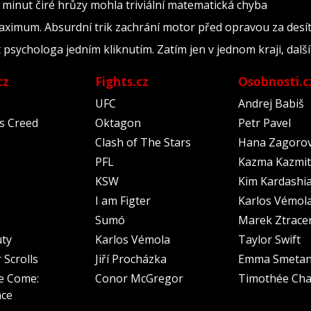
3 minut čiré hrůzy mohla triviální matematická chyba
aximum. Absurdní trik zachrání motor před opravou za desítk
psychologa jedním kliknutím. Zatím jen v jednom kraji, další
cz
Fights.cz
Osobnosti.c
UFC
Andrej Babiš
's Creed
Oktagon
Petr Pavel
Clash of The Stars
Hana Zagoro
PFL
Kazma Kazmit
KSW
Kim Kardashi
I am Figter
Karlos Vémol
Sumó
Marek Ztrace
uty
Karlos Vémola
Taylor Swift
 Scrolls
Jiří Procházka
Emma Smeta
e Come:
Conor McGregor
Timothée Cha
nce