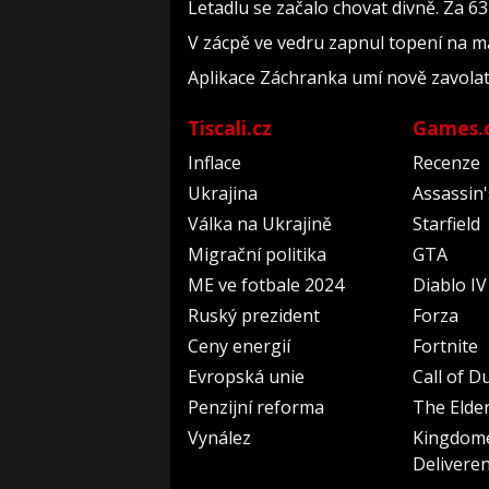
Letadlu se začalo chovat divně. Za 6
V zácpě ve vedru zapnul topení na m
Aplikace Záchranka umí nově zavolat 
Tiscali.cz
Games.
Inflace
Recenze
Ukrajina
Assassin
Válka na Ukrajině
Starfield
Migrační politika
GTA
ME ve fotbale 2024
Diablo IV
Ruský prezident
Forza
Ceny energií
Fortnite
Evropská unie
Call of D
Penzijní reforma
The Elder
Vynález
Kingdom
Delivere