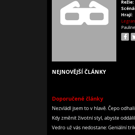
Režie:
Scéná
Hrají:
Legra
Paulin
NEJNOVĚJŠÍ ČLÁNKY
Doporučené články
Nezvládl jsem to v hlavě. Čepo odha
Kdy změnit životní styl, abyste oddál
Vedro už vás nedostane: Geniální tri