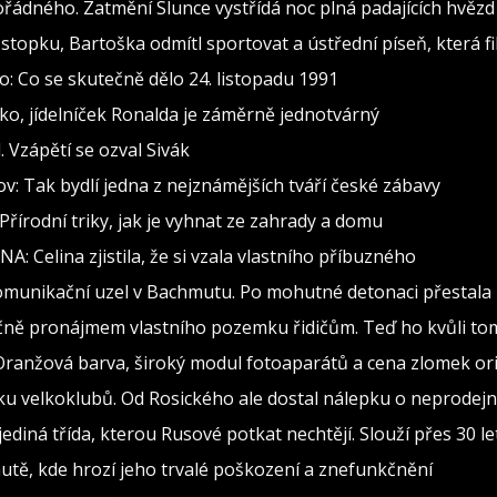
ádného. Zatmění Slunce vystřídá noc plná padajících hvězd
stopku, Bartoška odmítl sportovat a ústřední píseň, která fi
: Co se skutečně dělo 24. listopadu 1991
o, jídelníček Ronalda je záměrně jednotvárný
 Vzápětí se ozval Sivák
: Tak bydlí jedna z nejznámějších tváří české zábavy
Přírodní triky, jak je vyhnat ze zahrady a domu
DNA: Celina zjistila, že si vzala vlastního příbuzného
omunikační uzel v Bachmutu. Po mohutné detonaci přestala 
íčně pronájmem vlastního pozemku řidičům. Teď ho kvůli t
 Oranžová barva, široký modul fotoaparátů a cena zlomek or
u velkoklubů. Od Rosického ale dostal nálepku o neprodejn
diná třída, kterou Rusové potkat nechtějí. Slouží přes 30 let
 autě, kde hrozí jeho trvalé poškození a znefunkčnění