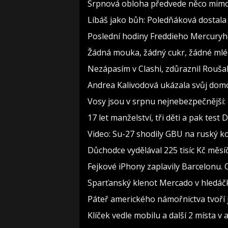
Srpnová obloha předvede něco mimoř
Líbáš jako bůh: Poledňáková dostala 
Poslední hodiny Freddieho Mercuryho
Žádná mouka, žádný cukr, žádné mlék
Nezápasím v Clashi, zdůraznil Roušal.
Andrea Kalivodová ukázala svůj domov
Vosy jsou v srpnu nejnebezpečnější: 
17 let manželství, tři děti a pak test 
Video: Su-27 shodily GBU na ruský k
Důchodce vydělával 225 tisíc Kč měs
Fejkové iPhony zaplavily Barcelonu.
Sparťanský klenot Mercado v hledáčk
Páteř amerického námořnictva tvoří je
Klíček vedle mobilu a další 2 místa v