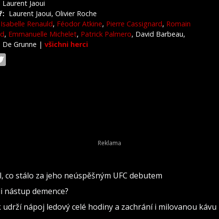
Laurent Jaoui
ř:
Laurent Jaoui, Olivier Roche
Isabelle Renauld
,
Féodor Atkine
,
Pierre Cassignard
,
Romain
nd
,
Emmanuelle Michelet
,
Patrick Palmero
, David Barbeau,
e De Grunne
|
všichni herci
lil, co stálo za jeho neúspěšným UFC debutem
ili nástup demence?
k udrží nápoj ledový celé hodiny a zachrání i milovanou kávu