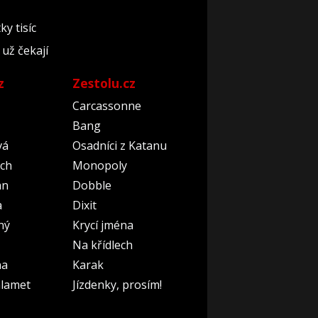
y tisíc
 už čekají
z
Zestolu.cz
Carcassonne
Bang
vá
Osadníci z Katanu
ch
Monopoly
an
Dobble
a
Dixit
ný
Krycí jména
Na křídlech
na
Karak
lamet
Jízdenky, prosím!