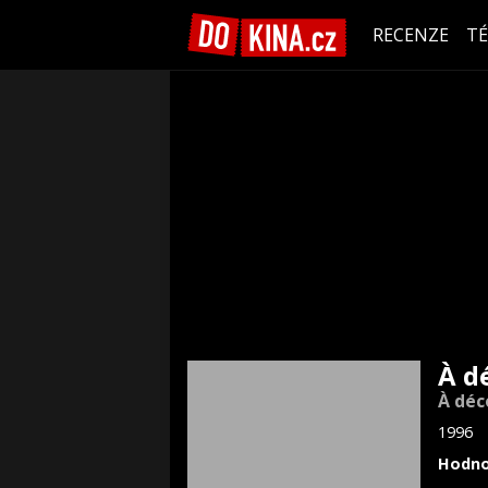
RECENZE
T
À d
À déc
1996
Hodno