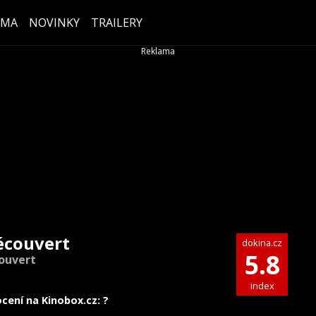
ÉMA
NOVINKY
TRAILERY
écouvert
dokina.cz
5.8
ouvert
index
cení na Kinobox.cz: ?