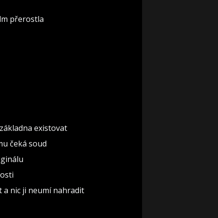
lm přerostla
základna existovat
omu čeká soud
iginálu
osti
 a nic ji neumí nahradit