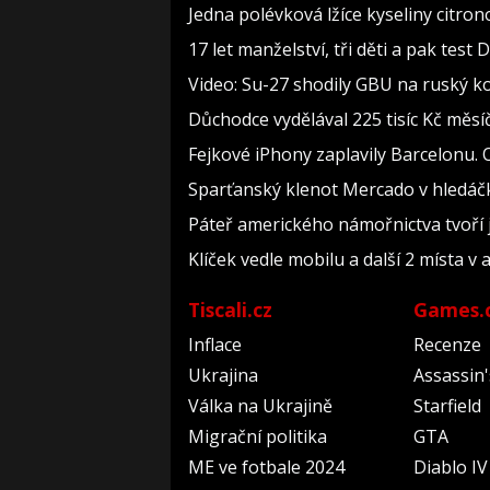
Jedna polévková lžíce kyseliny citron
17 let manželství, tři děti a pak test 
Video: Su-27 shodily GBU na ruský k
Důchodce vydělával 225 tisíc Kč měs
Fejkové iPhony zaplavily Barcelonu.
Sparťanský klenot Mercado v hledáčk
Páteř amerického námořnictva tvoří je
Klíček vedle mobilu a další 2 místa v
Tiscali.cz
Games.
Inflace
Recenze
Ukrajina
Assassin
Válka na Ukrajině
Starfield
Migrační politika
GTA
ME ve fotbale 2024
Diablo IV