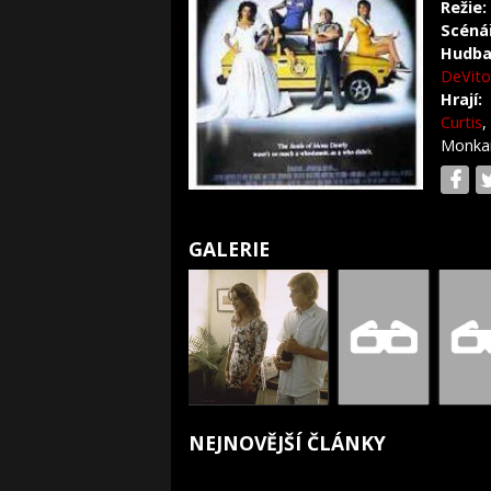
Režie:
Scéná
Hudba
DeVito
Hrají:
Curtis
,
Monka
GALERIE
NEJNOVĚJŠÍ ČLÁNKY