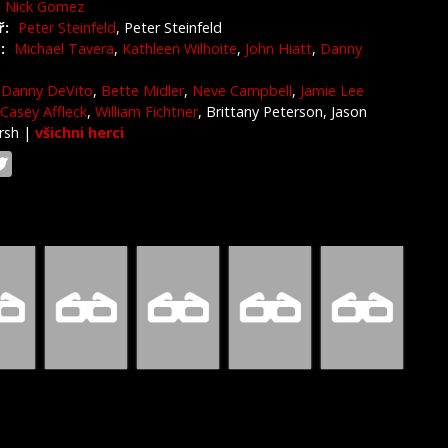
Nick Gomez
ř:
Peter Steinfeld
, Peter Steinfeld
:
Michael Tavera
,
Kathleen Wilhoite
,
John Hiatt
,
Danny
Danny DeVito
,
Bette Midler
,
Neve Campbell
,
Jamie Lee
Casey Affleck
,
William Fichtner
, Brittany Peterson, Jason
rsh
|
všichni herci