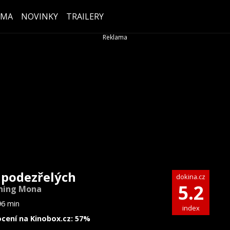
ÉMA
NOVINKY
TRAILERY
 podezřelých
dokina.cz
5.2
ning Mona
96 min
index
cení na Kinobox.cz: 57%