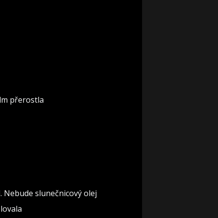
lm přerostla
l. Nebude slunečnicový olej
olovala