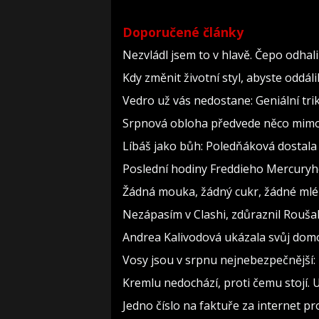
Doporučené články
Nezvládl jsem to v hlavě. Čepo odha
Kdy změnit životní styl, abyste oddál
Vedro už vás nedostane: Geniální tri
Srpnová obloha předvede něco mimoř
Líbáš jako bůh: Poledňáková dostala 
Poslední hodiny Freddieho Mercuryho
Žádná mouka, žádný cukr, žádné mlék
Nezápasím v Clashi, zdůraznil Roušal.
Andrea Kalivodová ukázala svůj domov
Vosy jsou v srpnu nejnebezpečnější: 
Kremlu nedochází, proti čemu stojí. U
Jedno číslo na faktuře za internet pr