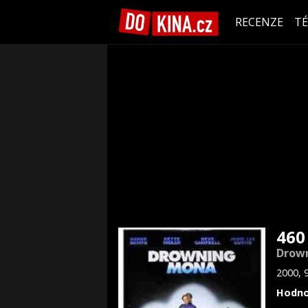
RECENZE
T
460
Drow
2000, 
Hodno