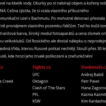
ové na kbelík vody. Okurky po ní nabírají objem a kořeny vstř
DNA: Celina zjistila, že si vzala vlastního příbuzného
omunikační uzel v Bachmutu. Po mohutné detonaci přestala 
íčně pronájmem vlastního pozemku řidičům. Teď ho kvůli t
 Oranžová barva, široký modul fotoaparátů a cena zlomek or
u velkoklubů. Od Rosického ale dostal nálepku o neprodejn
diná třída, kterou Rusové potkat nechtějí. Slouží přes 30 let
 autě, kde hrozí jeho trvalé poškození a znefunkčnění
cz
Fights.cz
Osobnosti.c
UFC
Andrej Babiš
's Creed
Oktagon
Petr Pavel
Clash of The Stars
Hana Zagoro
PFL
Kazma Kazmit
KSW
Kim Kardashi