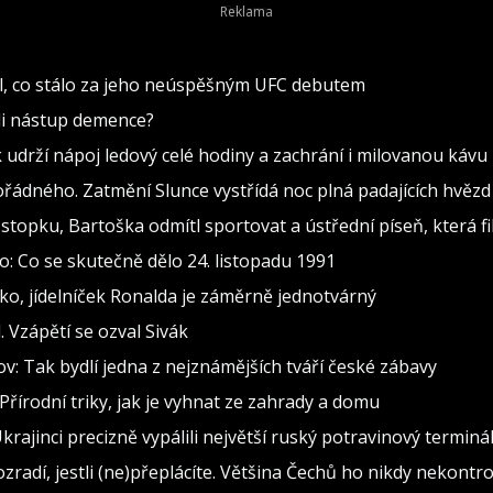
lil, co stálo za jeho neúspěšným UFC debutem
ili nástup demence?
k udrží nápoj ledový celé hodiny a zachrání i milovanou kávu
ádného. Zatmění Slunce vystřídá noc plná padajících hvězd
stopku, Bartoška odmítl sportovat a ústřední píseň, která fi
: Co se skutečně dělo 24. listopadu 1991
o, jídelníček Ronalda je záměrně jednotvárný
 Vzápětí se ozval Sivák
: Tak bydlí jedna z nejznámějších tváří české zábavy
Přírodní triky, jak je vyhnat ze zahrady a domu
krajinci precizně vypálili největší ruský potravinový terminá
ozradí, jestli (ne)přeplácíte. Většina Čechů ho nikdy nekontr