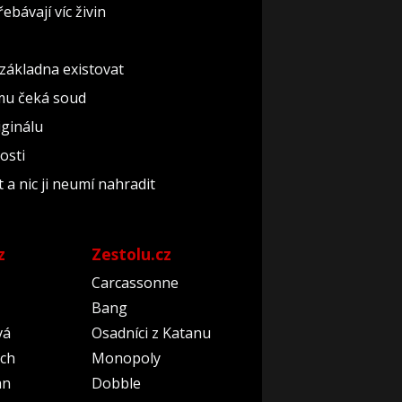
ebávají víc živin
základna existovat
omu čeká soud
iginálu
osti
 a nic ji neumí nahradit
z
Zestolu.cz
Carcassonne
Bang
vá
Osadníci z Katanu
ch
Monopoly
an
Dobble