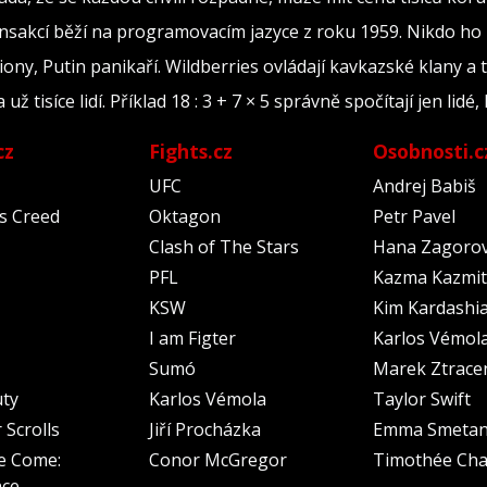
ransakcí běží na programovacím jazyce z roku 1959. Nikdo ho
iony, Putin panikaří. Wildberries ovládají kavkazské klany a 
tisíce lidí. Příklad 18 : 3 + 7 × 5 správně spočítají jen lidé, 
cz
Fights.cz
Osobnosti.c
UFC
Andrej Babiš
's Creed
Oktagon
Petr Pavel
Clash of The Stars
Hana Zagoro
PFL
Kazma Kazmit
KSW
Kim Kardashi
I am Figter
Karlos Vémol
Sumó
Marek Ztrace
uty
Karlos Vémola
Taylor Swift
 Scrolls
Jiří Procházka
Emma Smeta
e Come:
Conor McGregor
Timothée Cha
nce