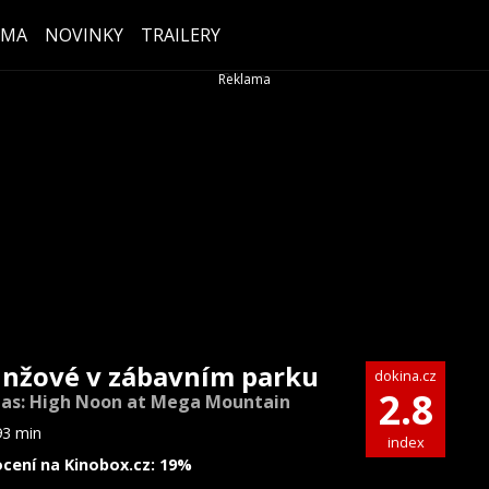
ÉMA
NOVINKY
TRAILERY
inžové v zábavním parku
dokina.cz
2.8
jas: High Noon at Mega Mountain
93 min
index
cení na Kinobox.cz: 19%