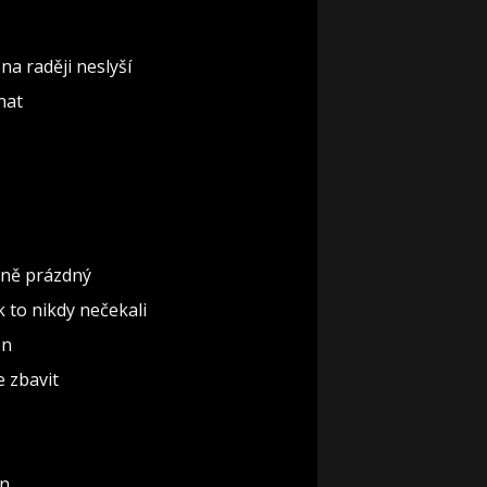
na raději neslyší
nat
ěčně prázdný
ak to nikdy nečekali
ón
e zbavit
un