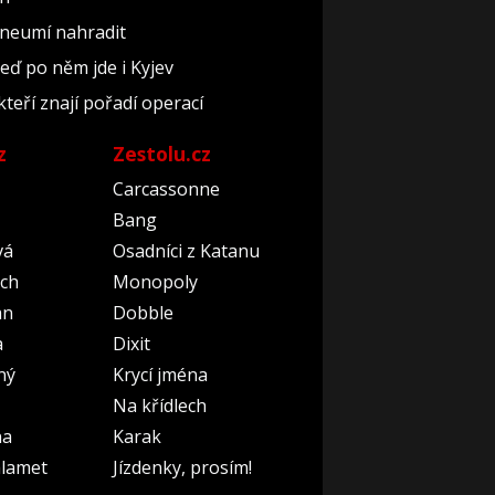
 neumí nahradit
teď po něm jde i Kyjev
kteří znají pořadí operací
z
Zestolu.cz
Carcassonne
Bang
vá
Osadníci z Katanu
ch
Monopoly
an
Dobble
a
Dixit
ný
Krycí jména
Na křídlech
na
Karak
lamet
Jízdenky, prosím!