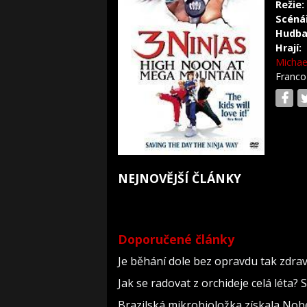
Režie:
Scéná
Hudba
Hrají:
Michae
Franc
NEJNOVĚJŠÍ ČLÁNKY
Doporučené články
Je běhání dole bez opravdu tak zdravé
Jak se radovat z orchideje celá léta?
Brazilská mikrobioložka získala Nob