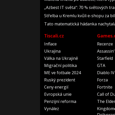
„Azbest IT světa“: 70 % světových t
Střelba u Kremlu kvůli e-shopu za bil
Tato matematická hádanka nachytala už 
Tiscali.cz
Games.
Inflace
Recenze
Ukrajina
Assassin
Válka na Ukrajině
Starfield
Migrační politika
GTA
ME ve fotbale 2024
Diablo IV
Ruský prezident
Forza
Ceny energií
Fortnite
Evropská unie
Call of D
Penzijní reforma
The Elder
Vynález
Kingdom
Delivere