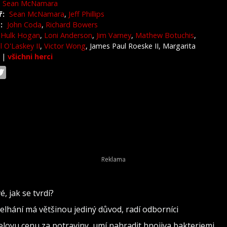
Sean McNamara
ř:
Sean McNamara
,
Jeff Phillips
:
John Coda
,
Richard Bowers
Hulk Hogan
,
Loni Anderson
,
Jim Varney
,
Mathew Botuchis
,
l O'Laskey II
,
Victor Wong
, James Paul Roeske II, Margarita
o
|
všichni herci
, jak se tvrdí?
 Selhání má většinou jediný důvod, radí odborníci
elovu cenu za potraviny, umí nahradit hnojiva bakteriemi