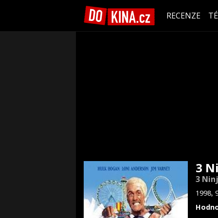
RECENZE
T
3 N
3 Nin
1998, 
Hodno