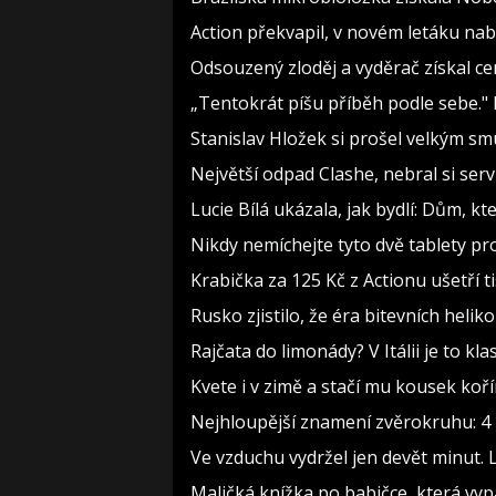
Action překvapil, v novém letáku nabí
Odsouzený zloděj a vyděrač získal ce
„Tentokrát píšu příběh podle sebe."
Stanislav Hložek si prošel velkým sm
Největší odpad Clashe, nebral si ser
Lucie Bílá ukázala, jak bydlí: Dům, kt
Nikdy nemíchejte tyto dvě tablety pr
Krabička za 125 Kč z Actionu ušetří t
Rusko zjistilo, že éra bitevních heliko
Rajčata do limonády? V Itálii je to kla
Kvete i v zimě a stačí mu kousek koř
Nejhloupější znamení zvěrokruhu: 4 h
Ve vzduchu vydržel jen devět minut. 
Maličká knížka po babičce, která vyp