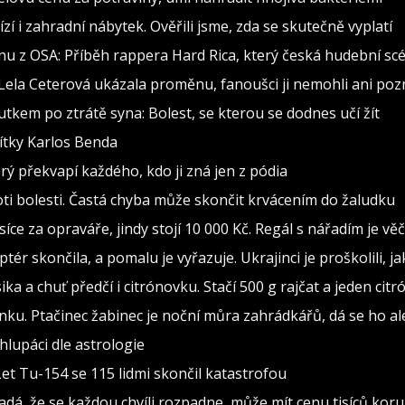
zí i zahradní nábytek. Ověřili jsme, zda se skutečně vyplatí
nu z OSA: Příběh rappera Hard Rica, který česká hudební scé
 Lela Ceterová ukázala proměnu, fanoušci ji nemohli ani poz
utkem po ztrátě syna: Bolest, se kterou se dodnes učí žít
vítky Karlos Benda
erý překvapí každého, kdo ji zná jen z pódia
oti bolesti. Častá chyba může skončit krvácením do žaludku
isíce za opraváře, jindy stojí 10 000 Kč. Regál s nářadím je v
ptér skončila, a pomalu je vyřazuje. Ukrajinci je proškolili, j
sika a chuť předčí i citrónovku. Stačí 500 g rajčat a jeden citr
ínku. Ptačinec žabinec je noční můra zahrádkářů, dá se ho al
lupáci dle astrologie
Let Tu-154 se 115 lidmi skončil katastrofou
adá, že se každou chvíli rozpadne, může mít cenu tisíců kor