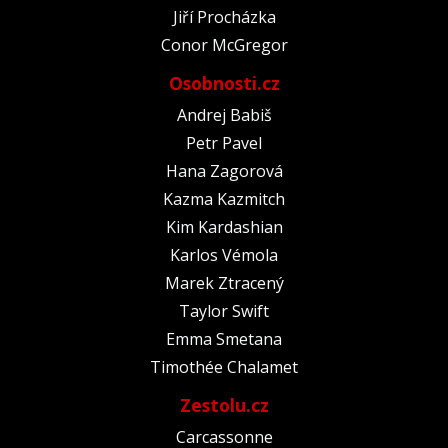
Jiří Procházka
Conor McGregor
Osobnosti.cz
Andrej Babiš
Petr Pavel
Hana Zagorová
Kazma Kazmitch
Kim Kardashian
Karlos Vémola
Marek Ztracený
Taylor Swift
Emma Smetana
Timothée Chalamet
Zestolu.cz
Carcassonne