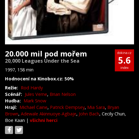
20.000 mil pod mořem
dokina.cz
5.6
20,000 Leagues Under the Sea
index
1997, 158 min
Hodnocení na Kinobox.cz: 50%
Režie:
Rod Hardy
Scénář:
Jules Verne
,
Brian Nelson
Hudba:
Mark Snow
Hrají:
Michael Caine
,
Patrick Dempsey
,
Mia Sara
,
Bryan
Brown
,
Adewale Akinnuoye-Agbaje
,
John Bach
, Cecily Chun,
Boe Kaan
|
všichni herci