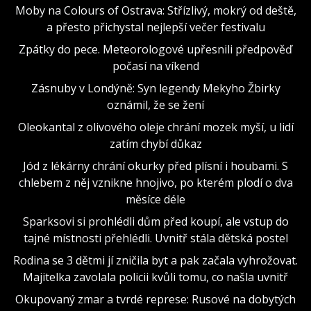
Moby na Colours of Ostrava: Střízlivý, mokrý od deště,
a přesto přichystal nejlepší večer festivalu
Zpátky do pece. Meteorologové upřesnili předpověď
počasí na víkend
Zásnuby v Londýně: Syn legendy Mekyho Žbirky
oznámil, že se žení
Oleokantal z olivového oleje chrání mozek myší, u lidí
zatím chybí důkaz
Jód z lékárny chrání okurky před plísní i houbami. S
chlebem z něj vznikne hnojivo, po kterém plodí o dva
měsíce déle
Sparksovi si prohlédli dům před koupí, ale vstup do
tajné místnosti přehlédli. Uvnitř stála dětská postel
Rodina se 3 dětmi jí zničila byt a pak začala vyhrožovat.
Majitelka zavolala policii kvůli tomu, co našla uvnitř
Okupovaný zmar a tvrdé represe: Rusové na dobytých