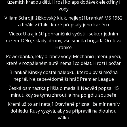
územích kradou děti. Hrozí kolaps dodávek elektřiny i
vody
Viliam Schrojf: žižkovský kluk, nejlepší brankář MS 1962
a finále v Chile, které přepsaly jeho kariéru
Video: Ukrajinští pohraničníci vyčistili sektor jedním
rázem. Dělo, sklady, drony, vše smetla brigáda Ocelová
Hranice
Powerbanka, léky a lahev vody: Mechanici jmenují věci,
které v rozpáleném autě nemají co dělat. Hrozí i požár
Brankář Kinský dostal nálepku, kterou by si možná
nepřál. Nejsebevědomější hráč Premier League
Česká osmnáctka přišla o medaili. Nedvěd popsal 15
minut, kdy se týmu zhroutila hra po gólu soupeře
Kreml už to ani netají. Otevřeně přiznal, že mír není v
dohledu. Rusy vyzývá, aby se připravili na dlouhou
válku