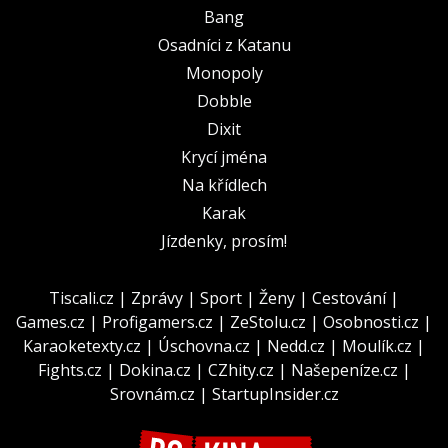
Bang
Osadníci z Katanu
Monopoly
Dobble
Dixit
Krycí jména
Na křídlech
Karak
Jízdenky, prosím!
Tiscali.cz
|
Zprávy
|
Sport
|
Ženy
|
Cestování
|
Games.cz
|
Profigamers.cz
|
ZeStolu.cz
|
Osobnosti.cz
|
Karaoketexty.cz
|
Úschovna.cz
|
Nedd.cz
|
Moulík.cz
|
Fights.cz
|
Dokina.cz
|
CZhity.cz
|
Našepeníze.cz
|
Srovnám.cz
|
StartupInsider.cz