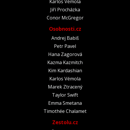
Karlos Vémola
Jiří Procházka
Conor McGregor
Osobnosti.cz
Andrej Babiš
Petr Pavel
Hana Zagorová
Kazma Kazmitch
Kim Kardashian
Karlos Vémola
Marek Ztracený
Taylor Swift
Emma Smetana
Timothée Chalamet
Zestolu.cz