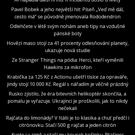
Pavel Bobek a jeho největší hit: Píseň „Veď mě dál,
cesto má“ se původně jmenovala Rododendron
Odlehčete v létě svým nohám aneb tipy na vzdušné
pánské boty
Hovězí maso stojí za 41 procenty odlesňování planety,
ukazuje nová studie
Ze Stranger Things na pódia: Herci, kteří vyměnili
Hawkins za mikrofon
Krabička za 125 Kč z Actionu ušetří tisíce za opraváře,
jindy stojí 10 000 Kč. Regál s nářadím je věčně prázdný
Rusko zjistilo, že éra bitevních helikoptér skončila, a
pomalu je vyřazuje. Ukrajinci je proškolili, jak to nikdy
nečekali
Rajčata do limonády? V Itálii je to klasika a chuť předčí i
citrónovku. Stačí 500 g rajčat a jeden citrón
Kvete i v zimě a stačí mu kousek kořínku. Ptačinec