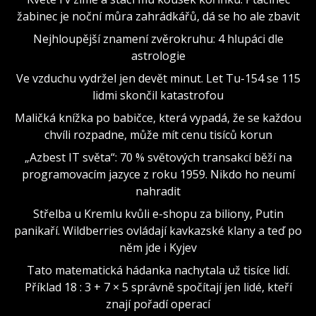
žabinec je noční můra zahrádkářů, dá se ho ale zbavit
Nejhloupější znamení zvěrokruhu: 4 hlupáci dle
astrologie
Ve vzduchu vydržel jen devět minut. Let Tu-154 se 115
lidmi skončil katastrofou
Maličká knížka po babičce, která vypadá, že se každou
chvíli rozpadne, může mít cenu tisíců korun
„Azbest IT světa“: 70 % světových transakcí běží na
programovacím jazyce z roku 1959. Nikdo ho neumí
nahradit
Střelba u Kremlu kvůli e-shopu za biliony, Putin
panikaří. Wildberries ovládají kavkazské klany a teď po
něm jde i Kyjev
Tato matematická hádanka nachytala už tisíce lidí.
Příklad 18 : 3 + 7 × 5 správně spočítají jen lidé, kteří
znají pořadí operací