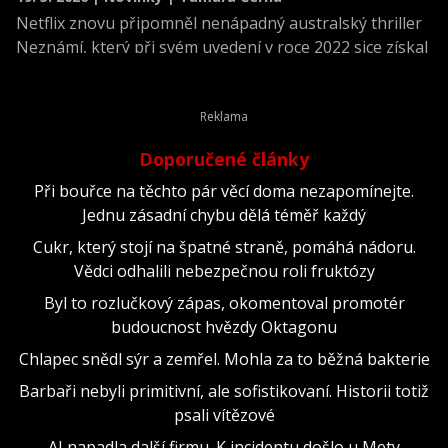
Netflix znovu připomněl nenápadný australský thriller
Neznámí, který při svém uvedení v roce 2022 sice získal
velmi silné recenze kritiků, ale mezi širokým publikem
prakticky zapadl.
Doporučené články
Při bouřce na těchto pár věcí doma nezapomínejte.
Jednu zásadní chybu dělá téměř každý
Cukr, který stojí na špatné straně, pomáhá nádoru.
Vědci odhalili nebezpečnou roli fruktózy
Byl to rozlučkový zápas, okomentoval promotér
budoucnost hvězdy Oktagonu
Chlapec snědl sýr a zemřel. Mohla za to běžná bakterie
Barbaři nebyli primitivní, ale sofistikovaní. Historii totiž
psali vítězové
AI napadla další firmu. K incidentu došlo u Mety