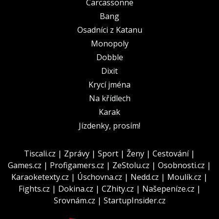
Carcassonne
Bang
Osadníci z Katanu
Monopoly
Dobble
Dixit
Krycí jména
Na křídlech
Karak
Jízdenky, prosím!
Tiscali.cz
|
Zprávy
|
Sport
|
Ženy
|
Cestování
|
Games.cz
|
Profigamers.cz
|
ZeStolu.cz
|
Osobnosti.cz
|
Karaoketexty.cz
|
Úschovna.cz
|
Nedd.cz
|
Moulík.cz
|
Fights.cz
|
Dokina.cz
|
CZhity.cz
|
Našepeníze.cz
|
Srovnám.cz
|
StartupInsider.cz