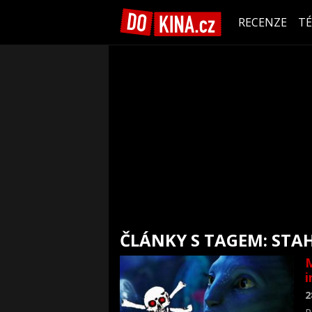
RECENZE
T
ČLÁNKY S TAGEM: STA
M
i
2