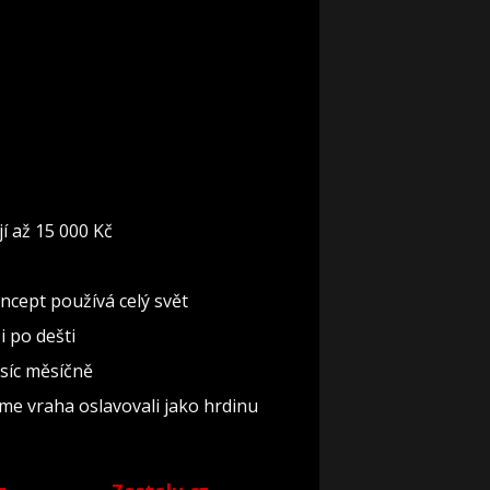
í až 15 000 Kč
oncept používá celý svět
i po dešti
isíc měsíčně
sme vraha oslavovali jako hrdinu