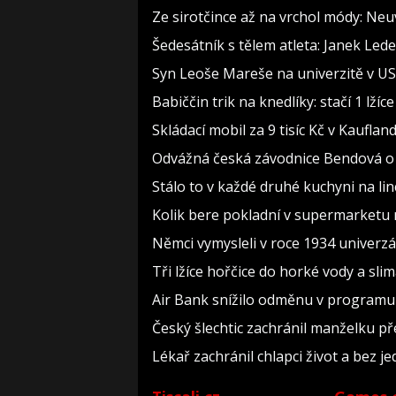
Ze sirotčince až na vrchol módy: Neu
Šedesátník s tělem atleta: Janek Lede
Syn Leoše Mareše na univerzitě v USA
Babiččin trik na knedlíky: stačí 1 lží
Skládací mobil za 9 tisíc Kč v Kauflan
Odvážná česká závodnice Bendová o a
Stálo to v každé druhé kuchyni na li
Kolik bere pokladní v supermarketu 
Němci vymysleli v roce 1934 univerzál
Tři lžíce hořčice do horké vody a sli
Air Bank snížilo odměnu v programu U
Český šlechtic zachránil manželku pře
Lékař zachránil chlapci život a bez j