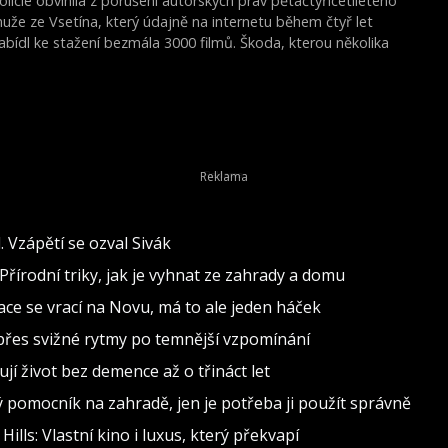
olicie obvinila z porušení autorských práv pětačtyřicetiletého
uže ze Vsetína, který údajně na internetu během čtyř let
abídl ke stažení bezmála 3000 filmů. Škoda, kterou několika
ydavatelům audiovizuálních děl způsobil, byla vyčíslena na
éměř 19 milionů korun, řekla dnes ČTK vsetínská policejní
luvčí Lenka Javorková. Pokud bude uznán vinným, hrozí muži
ž osm let vězení.
 Vzápětí se ozval Sivák
Přírodní triky, jak je vyhnat ze zahrady a domu
inace se vrací na Novu, má to ale jeden háček
d přes svižné rytmy po temnější vzpomínání
jí život bez demence až o třináct let
ělý pomocník na zahradě, jen je potřeba ji použít správně
lls: Vlastní kino i luxus, který překvapí