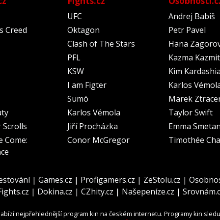
cz
Fights.cz
Osobnosti.c
UFC
Andrej Babiš
's Creed
Oktagon
Petr Pavel
Clash of The Stars
Hana Zagoro
PFL
Kazma Kazmit
KSW
Kim Kardashi
I am Figter
Karlos Vémol
Sumó
Marek Ztrace
uty
Karlos Vémola
Taylor Swift
 Scrolls
Jiří Procházka
Emma Smeta
e Come:
Conor McGregor
Timothée Cha
nce
estování
|
Games.cz
|
Profigamers.cz
|
ZeStolu.cz
|
Osobnos
Fights.cz
|
Dokina.cz
|
CZhity.cz
|
Našepeníze.cz
|
Srovnám.
abízí nejpřehlednější program kin na českém internetu. Programy kin sled