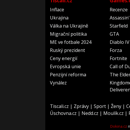
Tiscali.cz
Games.
Inflace
Recenze
Ukrajina
Assassin
Válka na Ukrajině
Starfield
Migrační politika
GTA
ME ve fotbale 2024
Diablo IV
Ruský prezident
Forza
Ceny energií
Fortnite
Evropská unie
Call of D
Penzijní reforma
The Elder
Vynález
Kingdom
Delivere
Tiscali.cz
|
Zprávy
|
Sport
|
Ženy
|
C
Úschovna.cz
|
Nedd.cz
|
Moulík.cz
|
Dokina.cz
n