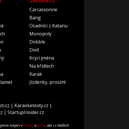
z
Zestolu.cz
Carcassonne
Bang
vá
Osadníci z Katanu
ch
Monopoly
an
Dobble
a
Dixit
ný
Krycí jména
Na křídlech
na
Karak
lamet
Jízdenky, prosím!
ti.cz
|
Karaoketexty.cz
|
cz
|
StartupInsider.cz
ujeme nejen v
Praze
a
Brně
, ale i v dalších