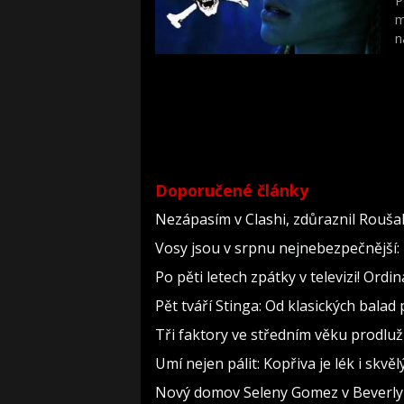
P
m
n
v
t
m
a
Doporučené články
Nezápasím v Clashi, zdůraznil Roušal.
Vosy jsou v srpnu nejnebezpečnější: 
Po pěti letech zpátky v televizi! Ord
Pět tváří Stinga: Od klasických bala
Tři faktory ve středním věku prodlužu
Umí nejen pálit: Kopřiva je lék i skv
Nový domov Seleny Gomez v Beverly Hi