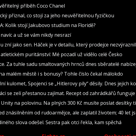
věřitelný příběh Coco Chanel
cký přiznal, co stojí za jeho neuvěřitelnou fyzičkou
: Kolik stojí Jakubovo studium na Floridě?
ce navíc a už se vám nikdy nesrazí
du zní jako sen. Háček je v detailu, který prodejce nezvýraznil
tletickém puritánství: Mé pozadí už vidělo celé Česko
nce. Za tuhle sadu smaltovaných hrnců dnes sběratelé nabízej
na malém městě i s bonusy? Tohle číslo čekal málokdo
ní kulomet, Spojenci se „Hitlerovy pily“ děsily. Dnes jejich k
máci se zelí přestanou zajímat. Recept od zahrádkářů funguje 
nity na polovinu. Na plných 300 Kč musíte poslat desítky t
d znásilněním od rudoarmějce, ale zaplatil životem; 40 let j
ediného slova odešel. Sestra pak otci řekla, kam spěchá