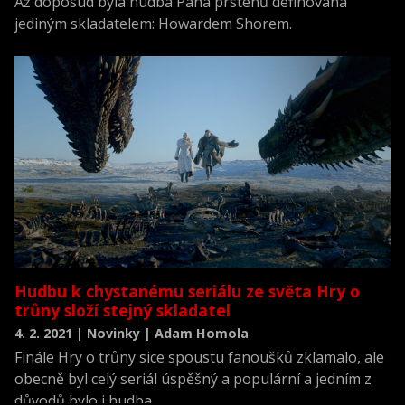
Až doposud byla hudba Pána prstenů definována
jediným skladatelem: Howardem Shorem.
Hudbu k chystanému seriálu ze světa Hry o
trůny složí stejný skladatel
4. 2. 2021 | Novinky | Adam Homola
Finále Hry o trůny sice spoustu fanoušků zklamalo, ale
obecně byl celý seriál úspěšný a populární a jedním z
důvodů bylo i hudba.