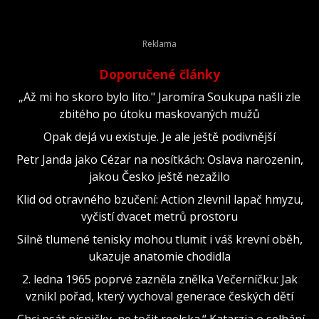
Doporučené články
„Až mi ho skoro bylo líto." Jaromíra Soukupa našli zle
zbitého po útoku maskovaných mužů
Opak dejá vu existuje. Je ale ještě podivnější
Petr Janda jako Cézar na nosítkách: Oslava narozenin,
jakou Česko ještě nezažilo
Klid od otravného bzučení: Action zlevnil lapač hmyzu,
vyčistí dvacet metrů prostoru
Silně tlumené tenisky mohou tlumit i váš krevní oběh,
ukazuje anatomie chodidla
2. ledna 1965 poprvé zazněla znělka Večerníčku: Jak
vznikl pořad, který vychoval generace českých dětí
„Chci psát písničky, ne točit reelska.“ Katarzia o selhání,