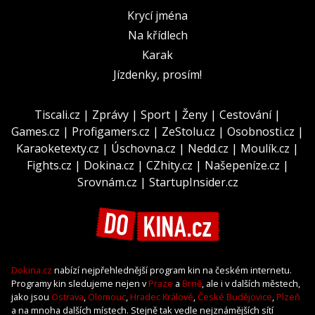
Krycí jména
Na křídlech
Karak
Jízdenky, prosím!
Tiscali.cz
|
Zprávy
|
Sport
|
Ženy
|
Cestování
|
Games.cz
|
Profigamers.cz
|
ZeStolu.cz
|
Osobnosti.cz
|
Karaoketexty.cz
|
Úschovna.cz
|
Nedd.cz
|
Moulík.cz
|
Fights.cz
|
Dokina.cz
|
CZhity.cz
|
Našepeníze.cz
|
Srovnám.cz
|
StartupInsider.cz
Dokina.cz
nabízí nejpřehlednější program kin na českém internetu.
Programy kin sledujeme nejen v
Praze
a
Brně
, ale i v dalších městech,
jako jsou
Ostrava
,
Olomouc
,
Hradec Králové
,
České Budějovice
,
Plzeň
a na mnoha dalších místech. Stejně tak vedle nejznámějších sítí