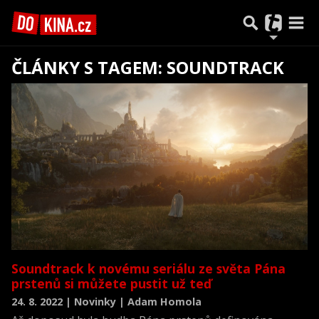
ČLÁNKY S TAGEM: SOUNDTRACK
Soundtrack k novému seriálu ze světa Pána
prstenů si můžete pustit už teď
24. 8. 2022 | Novinky | Adam Homola