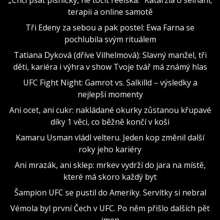
terapii a online samotě
Tři Edeny za sebou a pak postel: Ewa Farna se
pochlubila svým rituálem
Tatiana Dyková (dříve Vilhelmová): Slavný manžel, tři
děti, kariéra i výhra v show Tvoje tvář má známý hlas
UFC Fight Night: Gamrot vs. Salkilld – výsledky a
nejlepší momenty
Ani ocet, ani cukr: nakládané okurky zůstanou křupavé
díky 1 věci, co běžně končí v koši
Kamaru Usman vládl velteru. Jeden kop změnil další
roky jeho kariéry
Ani mrazák, ani sklep: mrkev vydrží do jara na místě,
které má skoro každý byt
Šampion UFC se pustil do Ameriky. Servítky si nebral
Vémola byl první Čech v UFC. Po něm přišlo dalších pět
jmen