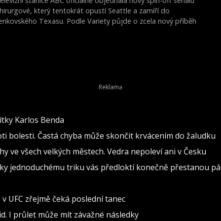
elevizní stanice ABC oficiálně objednala nový spin-off seriálu
hirurgové, který tentokrát opustí Seattle a zamíří do
enkovského Texasu. Podle Variety půjde o zcela nový příběh
 novými postavami, což představuje výraznou změnu oproti
ředchozím spin-offům slavné nemocniční série.
vítky Karlos Benda
oti bolesti. Častá chyba může skončit krvácením do žaludku
rahy ve všech velkých městech. Vedra nepoleví ani v Česku
 Díky jednoduchému triku vás předloktí konečně přestanou pál
o v UFC zřejmě čeká poslední tanec
d. I průlet může mít závažné následky