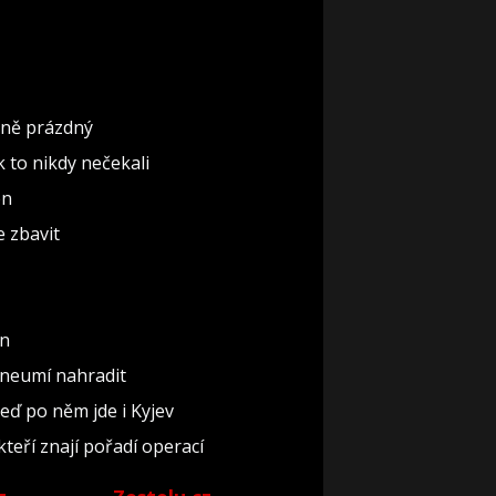
ěčně prázdný
ak to nikdy nečekali
ón
e zbavit
un
 neumí nahradit
teď po něm jde i Kyjev
kteří znají pořadí operací