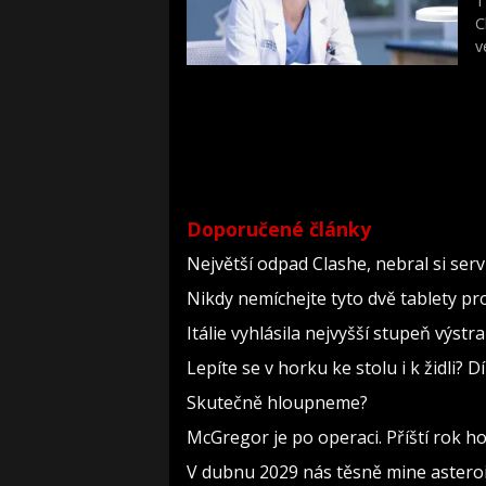
T
C
v
s
p
Doporučené články
Největší odpad Clashe, nebral si ser
Nikdy nemíchejte tyto dvě tablety pr
Itálie vyhlásila nejvyšší stupeň výst
Lepíte se v horku ke stolu i k židli?
Skutečně hloupneme?
McGregor je po operaci. Příští rok h
V dubnu 2029 nás těsně mine asteroi