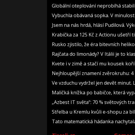
Globální oteplování neprobíhá stabilně
Vybuchla obávaná sopka. V minulosti 
Jsem na nás hrdá, hlásí Pudilová. Vý
Krabička za 125 Kč z Actionu ušetří t
Rusko zjistilo, že éra bitevních heliko
Rajčata do limonády? V Itálii je to kla
Kvete i v zimě a stačí mu kousek koř
Nejhloupější znamení zvěrokruhu: 4 h
Ve vzduchu vydržel jen devět minut. 
Maličká knížka po babičce, která vyp
„Azbest IT světa“: 70 % světových t
Střelba u Kremlu kvůli e-shopu za bil
Tato matematická hádanka nachytala už 