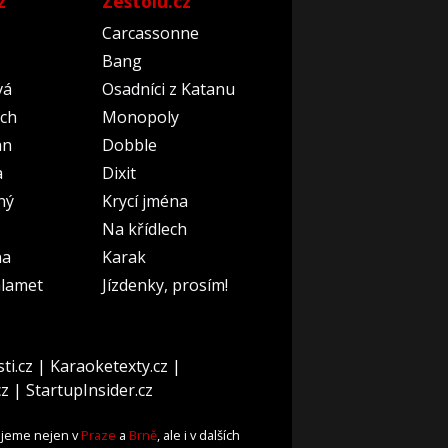
z
Zestolu.cz
Carcassonne
Bang
vá
Osadníci z Katanu
ch
Monopoly
an
Dobble
a
Dixit
ný
Krycí jména
Na křídlech
na
Karak
lamet
Jízdenky, prosím!
ti.cz
|
Karaoketexty.cz
|
cz
|
StartupInsider.cz
ujeme nejen v
Praze
a
Brně
, ale i v dalších