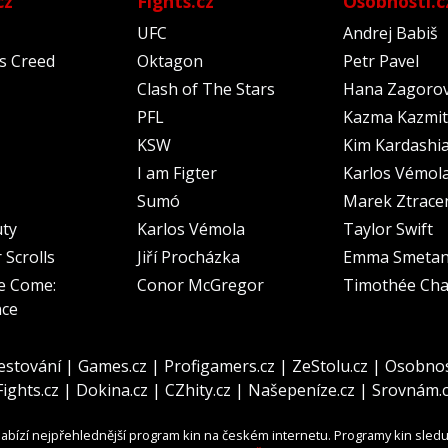
cz
Fights.cz
Osobnosti.c
UFC
Andrej Babiš
's Creed
Oktagon
Petr Pavel
Clash of The Stars
Hana Zagoro
PFL
Kazma Kazmit
KSW
Kim Kardashi
I am Figter
Karlos Vémol
Sumó
Marek Ztrace
uty
Karlos Vémola
Taylor Swift
 Scrolls
Jiří Procházka
Emma Smeta
e Come:
Conor McGregor
Timothée Cha
nce
estování
|
Games.cz
|
Profigamers.cz
|
ZeStolu.cz
|
Osobnos
Fights.cz
|
Dokina.cz
|
CZhity.cz
|
Našepeníze.cz
|
Srovnám.
abízí nejpřehlednější program kin na českém internetu. Programy kin sled