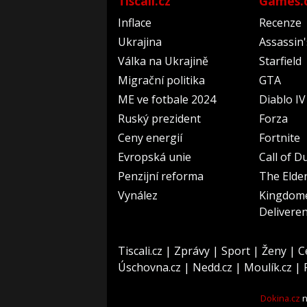
Tiscali.cz
Games.
Inflace
Recenze
Ukrajina
Assassin
Válka na Ukrajině
Starfield
Migrační politika
GTA
ME ve fotbale 2024
Diablo IV
Ruský prezident
Forza
Ceny energií
Fortnite
Evropská unie
Call of D
Penzijní reforma
The Elder
Vynález
Kingdom
Delivere
Tiscali.cz
|
Zprávy
|
Sport
|
Ženy
|
C
Úschovna.cz
|
Nedd.cz
|
Moulík.cz
|
Dokina.cz
n