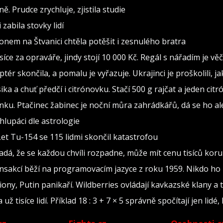
. Prudce zrychluje, zjistila studie
zabila stovky lidí
konem na Štvanici chtěla potěšit i zesnulého bratra
isíce za opraváře, jindy stojí 10 000 Kč. Regál s nářadím je v
ptér skončila, a pomalu je vyřazuje. Ukrajinci je proškolili, j
sika a chuť předčí i citrónovku. Stačí 500 g rajčat a jeden citr
ínku. Ptačinec žabinec je noční můra zahrádkářů, dá se ho al
lupáci dle astrologie
Let Tu-154 se 115 lidmi skončil katastrofou
adá, že se každou chvíli rozpadne, může mít cenu tisíců kor
ransakcí běží na programovacím jazyce z roku 1959. Nikdo ho
iony, Putin panikaří. Wildberries ovládají kavkazské klany a 
tisíce lidí. Příklad 18 : 3 + 7 × 5 správně spočítají jen lidé, 