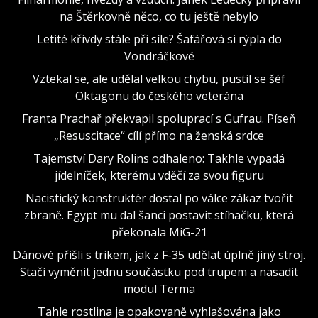
na Štěrkovně něco, co tu ještě nebylo
Letité křivdy stále při síle? Šafářová si rýpla do
Vondráčkové
Vztekal se, ale udělal velkou chybu, pustil se šéf
Oktagonu do českého veterána
Franta Prachař překvapil spoluprací s Gufrau. Píseň
„Resuscitace“ cílí přímo na ženská srdce
Tajemství Dary Rolins odhaleno: Takhle vypadá
jídelníček, kterému vděčí za svou figuru
Nacistický konstruktér dostal po válce zákaz tvořit
zbraně. Egypt mu dal šanci postavit stíhačku, která
překonala MiG-21
Dánové přišli s trikem, jak z F-35 udělat úplně jiný stroj.
Stačí vyměnit jednu součástku pod trupem a nasadit
modul Terma
Tahle rostlina je opakovaně vyhlašována jako