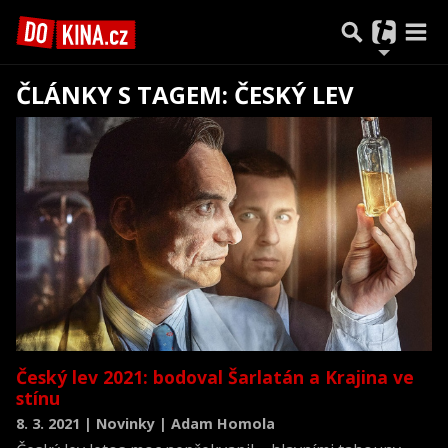
ČLÁNKY S TAGEM: ČESKÝ LEV
Český lev 2021: bodoval Šarlatán a Krajina ve
stínu
8. 3. 2021 | Novinky | Adam Homola