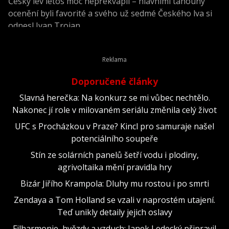
Český lev letos moc nepřekvapil – hlavními tahouny
ocenění byli favorité a svého už sedmé Českého lva si
odnesl Ivan Trojan.
Doporučené články
Slavná herečka: Na konkurz se mi vůbec nechtělo.
Nakonec jí role v milovaném seriálu změnila celý život
UFC s Procházkou v Praze? Kincl pro samuraje našel
potenciálního soupeře
Stín ze solárních panelů šetří vodu i plodiny,
agrivoltaika mění pravidla hry
Bizár Jiřího Krampola: Dluhy mu rostou i po smrti
Zendaya a Tom Holland se vzali v naprostém utajení.
Teď unikly detaily jejich oslavy
Filharmonie, hvězdy a vzduch: Janek Ledecký připravil