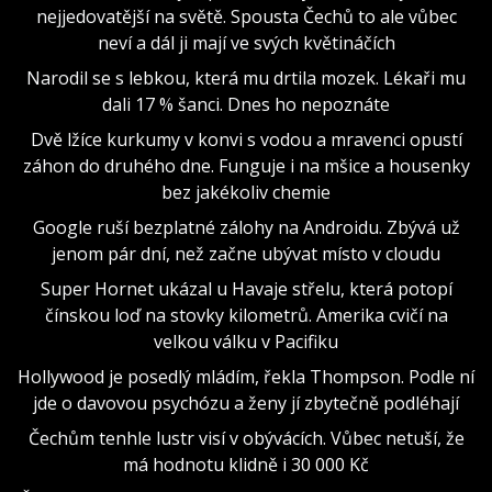
nejjedovatější na světě. Spousta Čechů to ale vůbec
neví a dál ji mají ve svých květináčích
Narodil se s lebkou, která mu drtila mozek. Lékaři mu
dali 17 % šanci. Dnes ho nepoznáte
Dvě lžíce kurkumy v konvi s vodou a mravenci opustí
záhon do druhého dne. Funguje i na mšice a housenky
bez jakékoliv chemie
Google ruší bezplatné zálohy na Androidu. Zbývá už
jenom pár dní, než začne ubývat místo v cloudu
Super Hornet ukázal u Havaje střelu, která potopí
čínskou loď na stovky kilometrů. Amerika cvičí na
velkou válku v Pacifiku
Hollywood je posedlý mládím, řekla Thompson. Podle ní
jde o davovou psychózu a ženy jí zbytečně podléhají
Čechům tenhle lustr visí v obývácích. Vůbec netuší, že
má hodnotu klidně i 30 000 Kč