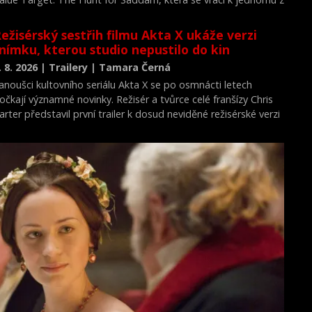
ejvýznamnějších okamžiků novodobých dějin.
ežisérský sestřih filmu Akta X ukáže verzi
nímku, kterou studio nepustilo do kin
. 8. 2026 | Trailery | Tamara Černá
anoušci kultovního seriálu Akta X se po osmnácti letech
očkají významné novinky. Režisér a tvůrce celé franšízy Chris
arter představil první trailer k dosud neviděné režisérské verzi
ilmu Akta X: Chci uvěřit.