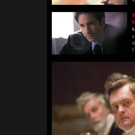
n
R
s
5
F
d
C
f