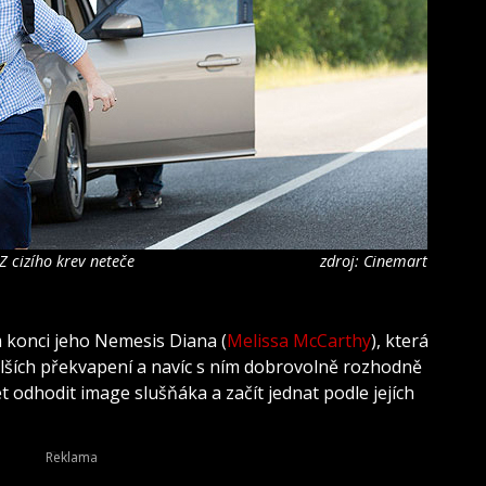
 cizího krev neteče
zdroj: Cinemart
m konci jeho Nemesis Diana (
Melissa McCarthy
), která
alších překvapení a navíc s ním dobrovolně rozhodně
odhodit image slušňáka a začít jednat podle jejích