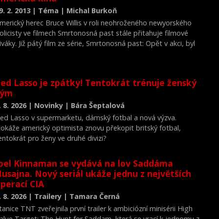
9. 2. 2013 | Téma | Michal Burkoň
merický herec Bruce Willis v roli neohroženého newyorského
olicisty ve filmech Smrtonosná past stále přitahuje filmové
iváky. Již pátý film ze série, Smrtonosná past: Opět v akci, byl
ěhem svého prvního víkendu v severoamerických kinech
ejnavštěvovanějším filmem, za který diváci zaplatili na
stupném 25 milionů dolarů (476 milionů korun). Vyplývá to z
ed Lasso je zpátky! Tentokrát trénuje ženský
dhadů studií zveřejněných v neděli
tým
. 8. 2026 | Novinky | Bára Šeptalová
ed Lasso v supermarketu, dámský fotbal a nová výzva.
okáže americký optimista znovu překopit britský fotbal,
entokrát pro ženy ve druhé divizi?
oel Kinnaman se vydává na lov Saddáma
usajna. Nový seriál ukáže jednu z největších
perací CIA
. 8. 2026 | Trailery | Tamara Černá
tanice TNT zveřejnila první trailer k ambiciózní minisérii High
alue Target: The Hunt for Saddam, která se vrací k jednomu z