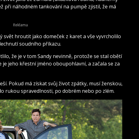
ež při náhodném tankování na pumpě zjistil, že má
 svět hroutit jako domeček z karet a vše vyvrcholilo
echnutí soudního příkazu.
ětlilo, že je v tom Sandy nevinně, protože se stal obětí
 že je jeho křestní jméno oboupohlavní, a začala se za
eší. Pokud má získat svůj život zpátky, musí ženskou,
t do rukou spravedlnosti, po dobrém nebo po zlém.