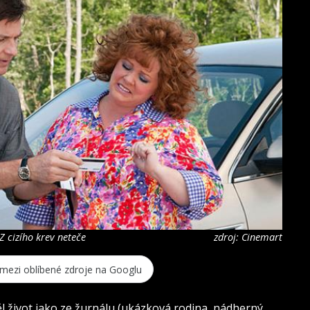
 cizího krev neteče
zdroj: Cinemart
 mezi oblíbené zdroje na Googlu
 život jako ze žurnálu (ukázková rodina, nádherný