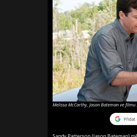
Melissa McCarthy, Jason Bateman ve filmu Z
Přidat
Sandy Patterson (Jason Bateman) měl