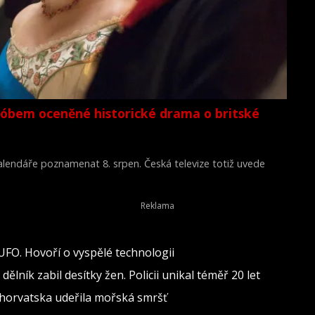
lóbem oceněné historické drama o britské
 kalendáře poznamenat 8. srpen. Česká televize totiž uvede
Young Victoria) z roku 2009.
 UFO. Hovoří o vyspělé technologii
lník zabil desítky žen. Policii unikal téměř 20 let
 Chorvatska udeřila mořská smršť