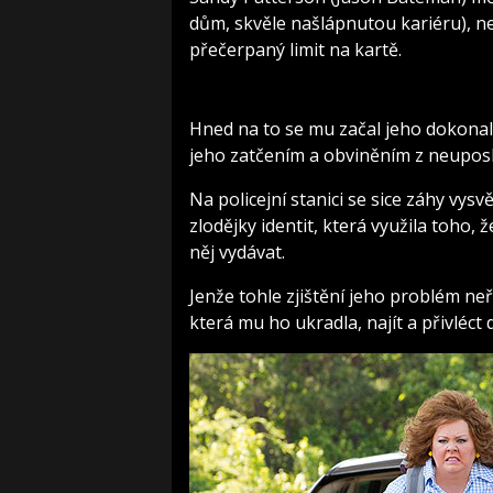
dům, skvěle našlápnutou kariéru), n
přečerpaný limit na kartě.
Hned na to se mu začal jeho dokonalý
jeho zatčením a obviněním z neuposl
Na policejní stanici se sice záhy vysv
zlodějky identit, která využila toho,
něj vydávat.
Jenže tohle zjištění jeho problém neř
která mu ho ukradla, najít a přivléc