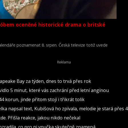
lóbem oceněné historické drama o britské
 kalendáře poznamenat 8. srpen. Česká televize totiž uvede
Young Victoria) z roku 2009.
sapeake Bay za týden, dnes to trvá přes rok
dlo 5 minut, které vás zachrání před letní angínou
 korun, jinde přitom stojí i třikrát tolik
 napsal text, Kubišová ho zpívala, melodie je stará přes 4
de. Přišla reakce, jakou nikdo nečekal
rozradila, co pro ni vnučka skutečně znamená