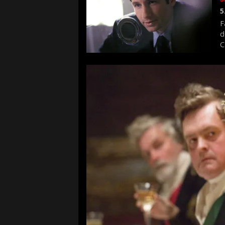
5
F
d
C
f