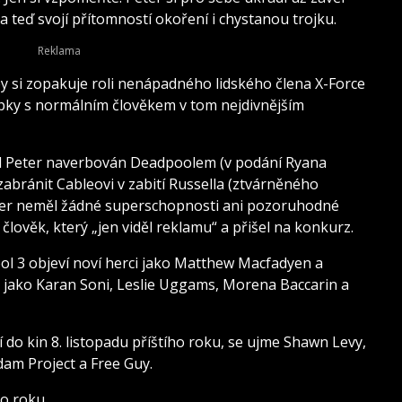
) a teď svojí přítomností okoření i chystanou trojku.
ey si zopakuje roli nenápadného lidského člena X-Force
típky s normálním člověkem v tom nejdivnějším
byl Peter naverbován Deadpoolem (v podání Ryana
 zabránit Cableovi v zabití Russella (ztvárněného
ter neměl žádné superschopnosti ani pozoruhodné
 člověk, který „jen viděl reklamu“ a přišel na konkurz.
 3 objeví noví herci jako Matthew Macfadyen a
dy jako Karan Soni, Leslie Uggams, Morena Baccarin a
 do kin 8. listopadu příštího roku, se ujme Shawn Levy,
dam Project a Free Guy.
ho roku.