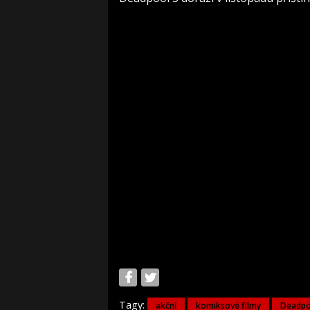
Tagy:
akční
komiksové filmy
Deadpo