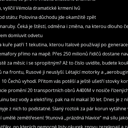
h, vylíčil Vémola dramatické krmení lvů
od státu: Polovina důchodu jde okamžitě zpět
naruby. Čeká je štěstí, odměna i změna, na kterou dlouho č
ovem domluvit odvetu
 kuře patří 1 tekutina, kterou Italové používají po generace
mafory přímo na mapě. Přes 250 milionů řidičů dostane navi
tě za měsíc i se spropitným? Až to číslo uvidíte, budete kou
ů na frontu, Rusové ji neuslyší. Létající motorky a „aerobug
 z 10 Čechů vyhodí. Přitom vás potěší a ještě ušetří stovky ko
cie promění 20 transportních obrů A400M v nosiče řízených
inu bez vody a elektřiny, pak na ní makal 30 let. Dnes je z n
je z nich to podstatné. Slaný roztok za pár korun vytáhne v
ří umělé zemětřesení: 9tunová „prázdná hlavice“ má sílu jak
ostřiky, po kterých nemocné listy okurek znovu zezelenají a 