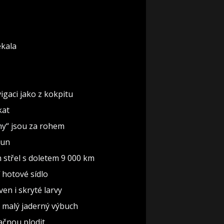
ekala
gaci jako z kokpitu
kat
iny“ jsou za rohem
run
 střel s doletem 9 000 km
í hotové sídlo
en i skryté larvy
o malý jaderný výbuch
začnou plodit