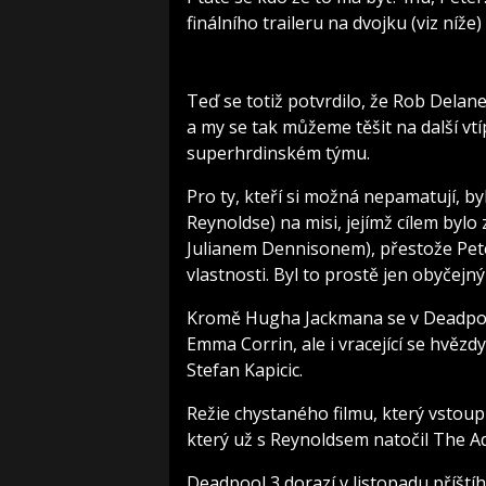
finálního traileru na dvojku (viz níže
Teď se totiž potvrdilo, že Rob Delan
a my se tak můžeme těšit na další v
superhrdinském týmu.
Pro ty, kteří si možná nepamatují, 
Reynoldse) na misi, jejímž cílem bylo
Julianem Dennisonem), přestože Pe
vlastnosti. Byl to prostě jen obyčejný
Kromě Hugha Jackmana se v Deadpool
Emma Corrin, ale i vracející se hvěz
Stefan Kapicic.
Režie chystaného filmu, který vstoupí
který už s Reynoldsem natočil The A
Deadpool 3 dorazí v listopadu příští