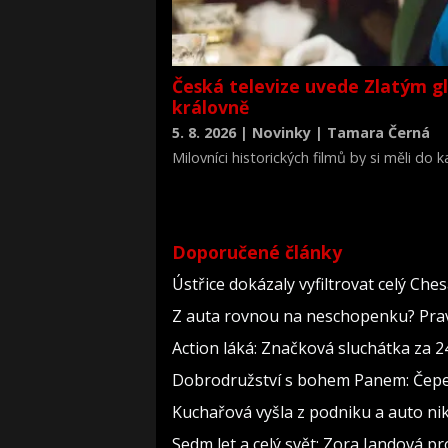
Česká televize uvede Zlatým g
královně
5. 8. 2026 | Novinky | Tamara Černá
Milovníci historických filmů by si měli do
životopisné drama Královna Viktorie (The 
Doporučené články
Ústřice dokázaly vyfiltrovat celý Che
Z auta rovnou na neschopenku? Pravi
Action láká: Značková sluchátka za 244
Dobrodružství s bohem Panem: Čepelka
Kuchařová vyšla z podniku a auto nik
Sedm let a celý svět: Zora Jandová p