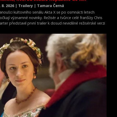
. 8. 2026 | Trailery | Tamara Černá
anoušci kultovního seriálu Akta X se po osmnácti letech
očkají významné novinky. Režisér a tvůrce celé franšízy Chris
arter představil první trailer k dosud neviděné režisérské verzi
ilmu Akta X: Chci uvěřit.