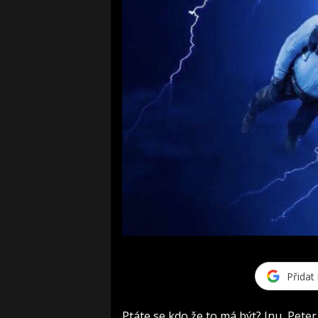
Přidat
Ptáte se kdo že to má být? Inu, Peter