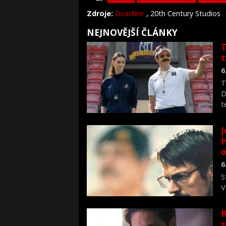
,
Zdroje:
Deadline
20th Century Studios
NEJNOVĚJŠÍ ČLÁNKY
T
6
T
D
t
J
H
o
6
S
V
n
R
s