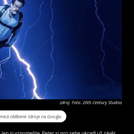
zdroj: Foto: 20th Century Studios
 mezi oblíbené zdroje na Googlu
. Jen si vzpomeňte. Peter si pro sebe ukradl už závěr