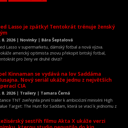
ed Lasso je zpátky! Tentokrát trénuje ženský
tým
. 8. 2026 | Novinky | Bára Šeptalová
ed Lasso v supermarketu, dámský fotbal a nová výzva.
okáže americký optimista znovu překopit britský fotbal,
entokrát pro ženy ve druhé divizi?
oel Kinnaman se vydává na lov Saddáma
usajna. Nový seriál ukáže jednu z největších
perací CIA
. 8. 2026 | Trailery | Tamara Černá
tanice TNT zveřejnila první trailer k ambiciózní minisérii High
alue Target: The Hunt for Saddam, která se vrací k jednomu z
ejvýznamnějších okamžiků novodobých dějin.
ežisérský sestřih filmu Akta X ukáže verzi
nímku, kterou studio nepustilo do kin