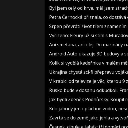
Byl jsem celý od krve, měl jsem strac
Petra Černocká přiznala, co dostává 
Srpen převrátí život třem znamením 
Vyřízeno: Fleury už si stihl s Murad
Ani smetana, ani olej. Do marinády na
Android Auto ukazuje 3D budovy a se
Kolik si vydělá kadeřnice v malém měs
Ukrajina chystá sci-fi přepravu voják
V krabici od televize je věc, kterou 9
Rusko bude v dosahu odkudkoli. Fran
Jak bydlí Zdeněk Podhůrský: Koupil ru
Kdo jahody jen opláchne vodou, nesmy
Zavrtá se do země jako jehla a vytvo
Česnek, cibule a tabák: tři domácí p