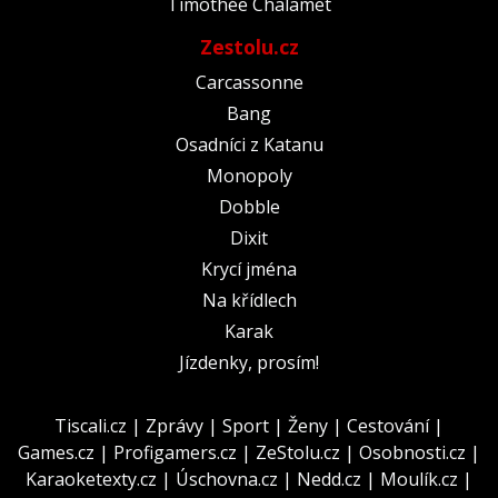
Timothée Chalamet
Zestolu.cz
Carcassonne
Bang
Osadníci z Katanu
Monopoly
Dobble
Dixit
Krycí jména
Na křídlech
Karak
Jízdenky, prosím!
Tiscali.cz
|
Zprávy
|
Sport
|
Ženy
|
Cestování
|
Games.cz
|
Profigamers.cz
|
ZeStolu.cz
|
Osobnosti.cz
|
Karaoketexty.cz
|
Úschovna.cz
|
Nedd.cz
|
Moulík.cz
|