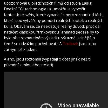
upozorňoval u předchozích filmů od studia Laika:
Dnešní CGI technologie už umožňuje vytvořit
fantastické světy, které vypadají k nerozeznání od těch,
které jsou vytvářeny pomocí reálných loutek a reálných
kulis. Obávám se, že neexistuje reálný důvod, proč dál
natáčet klasickou "trnkovskou" animaci (ledaže by to
bylo při srovnatelném výsledku výrazně lacinější, o
čemž se odvážím pochybovat). A
Trollové
jsou toho
zářným příkladem.
A ano, jsou roztomilí (vypadají o dost jinak než ti
původní z minulého století).