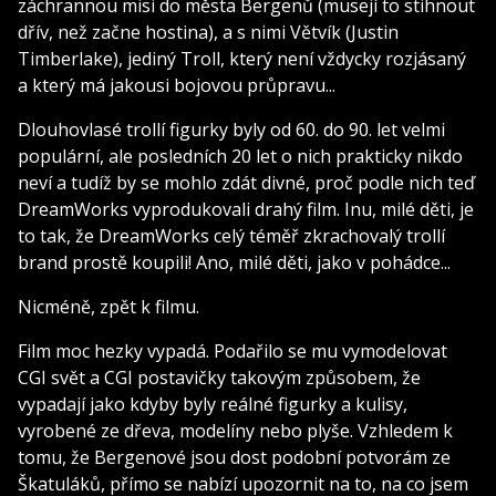
záchrannou misi do města Bergenů (musejí to stihnout
dřív, než začne hostina), a s nimi Větvík (Justin
Timberlake), jediný Troll, který není vždycky rozjásaný
a který má jakousi bojovou průpravu...
Dlouhovlasé trollí figurky byly od 60. do 90. let velmi
populární, ale posledních 20 let o nich prakticky nikdo
neví a tudíž by se mohlo zdát divné, proč podle nich teď
DreamWorks vyprodukovali drahý film. Inu, milé děti, je
to tak, že DreamWorks celý téměř zkrachovalý trollí
brand prostě koupili! Ano, milé děti, jako v pohádce...
Nicméně, zpět k filmu.
Film moc hezky vypadá. Podařilo se mu vymodelovat
CGI svět a CGI postavičky takovým způsobem, že
vypadají jako kdyby byly reálné figurky a kulisy,
vyrobené ze dřeva, modelíny nebo plyše. Vzhledem k
tomu, že Bergenové jsou dost podobní potvorám ze
Škatuláků, přímo se nabízí upozornit na to, na co jsem