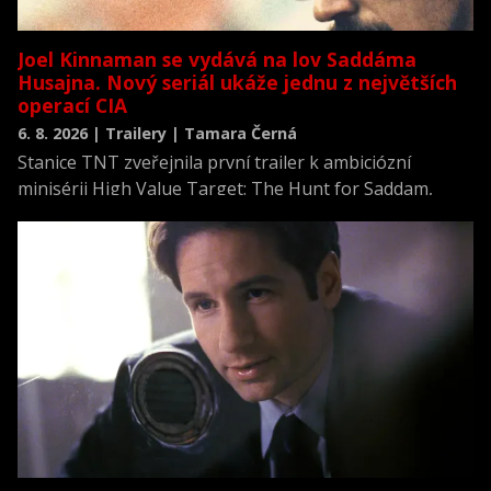
Joel Kinnaman se vydává na lov Saddáma
Husajna. Nový seriál ukáže jednu z největších
operací CIA
6. 8. 2026 | Trailery | Tamara Černá
Stanice TNT zveřejnila první trailer k ambiciózní
minisérii High Value Target: The Hunt for Saddam,
která se vrací k jednomu z nejvýznamnějších okamžiků
novodobých dějin.