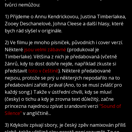
tvůrci nemůžou:
1) Přijdeme o Annu Kendrickovou, Justina Timberlakea,
Zooey Deschanelové, Johna Cleese a další hlasy, které
bych rád slyšel v originále.
2) Ve filmu je mnoho písniček, původních i cover verzí.
Některé
jsou velmi zábavné
(produkoval je
Timberlake). Většina z nich je předabovaná (včetně
žánrů, kdy to dost dobře nejde, například zkuste si
představit
toto v češtině
). Některé předabované
nejsou, protože se prý u některých nepodařilo na to
předabování zařídit práva! (Ano, to se musí zvlášť pro
každý song.) Takže v ústřední chvíli, kdy se mluví
(česky) o tichu a kdy je zrovna text důležitý, začne
princezna najednou zpívat srandovní verzi
"Sound of
Silence"
v angličtině...
3) Kdykoliv zpívají sbory, je český zpěv namixován příliš
slabě, takže většině slov prostě není rozumět. To se