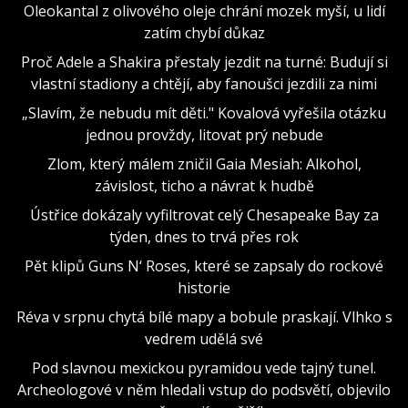
Oleokantal z olivového oleje chrání mozek myší, u lidí
zatím chybí důkaz
Proč Adele a Shakira přestaly jezdit na turné: Budují si
vlastní stadiony a chtějí, aby fanoušci jezdili za nimi
„Slavím, že nebudu mít děti." Kovalová vyřešila otázku
jednou provždy, litovat prý nebude
Zlom, který málem zničil Gaia Mesiah: Alkohol,
závislost, ticho a návrat k hudbě
Ústřice dokázaly vyfiltrovat celý Chesapeake Bay za
týden, dnes to trvá přes rok
Pět klipů Guns N‘ Roses, které se zapsaly do rockové
historie
Réva v srpnu chytá bílé mapy a bobule praskají. Vlhko s
vedrem udělá své
Pod slavnou mexickou pyramidou vede tajný tunel.
Archeologové v něm hledali vstup do podsvětí, objevilo