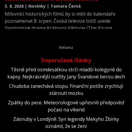
5. 8. 2026 | Novinky | Tamara Černá
Milovníci historických filmů by si měli do kalendáře
poznamenat 8. srpen. Česká televize totiž uvede
životopisné drama Královna Viktorie (The Young
Victoria) z roku 2009.
Doporučené články
Těsně před osmdesátkou strčí mladší kolegyně do
kapsy. Nejkrásnější outfity Jany Švandové berou dech
Chudoba zanechává stopu. Finanční potíže zrychlují
stárnutí mozku
Zpátky do pece. Meteorologové upřesnili předpověď
počasí na víkend
Zásnuby v Londýně: Syn legendy Mekyho Žbirky
oznámil, že se žení