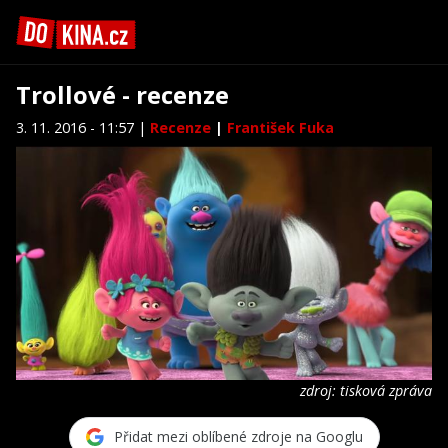
Trollové - recenze
3. 11. 2016 - 11:57 |
Recenze
|
František Fuka
zdroj: tisková zpráva
Přidat mezi oblíbené zdroje na Googlu