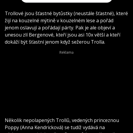
Trollové jsou šťastné bytůstky (neustále šťastné), které
žijí na kouzelné mýtině v kouzelném lese a pořád
jenom oslavují a pořádají párty. Pak je ale objeví a
unesou zlí Bergenové, kteří jsou asi 10x větší a kteří
dokáží být šťastní jenom když sežerou Trolla.
Několik nepolapených Trollů, vedených princeznou
Poppy (Anna Kendricková) se tudíž vydává na