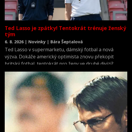
Ted Lasso je zpátky! Tentokrát trénuje ženský
tým
6. 8. 2026 | Novinky | Bára Šeptalová
Ted Lasso v supermarketu, dámský fotbal a nová
výzva. Dokáže americký optimista znovu překopit
britský fotbal, tentokrát pro ženy ve druhé divizi?