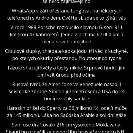
se něco zajímavějšího
WhatsApp v září přestane fungovat na některých
telefonech s Androidem. Ověřte si, zda se to týká i vás
V roce 1988 Porsche rozloučilo slavnou G-sérii 911
limitkou 43 kabrioletů. Jedno z nich má 67 000 km a
hledá nového majitele
Cibulové slupky, chleba a kapka jódu: tři věci z kuchyně,
po kterých okurky přestanou žloutnout do týdne
Fazole shazují květy a lusky nikde. Srpnové horko jim
umí vzít úrodu před očima
Rusové tvrdí, že Američané ve Venezuele nasadili
seismické zbraně. Smetlo ji zemětřesení a USA do 24
hodin zrušily sankce
Haraslín přišel do Sparty za 36 milionů Kč, odejít může
za 145 milionů. Láká ho Saúdská Arábie a solidní gáže
San Jose draftovalo 216 cm vysokého Moldavana.
Skauti ho označili za nejhoršího bruslaře v draftu NHL