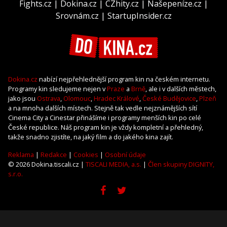
Fights.cz
|
Dokina.cz
|
CZhity.cz
|
Našepeníze.cz
|
Srovnám.cz
|
StartupInsider.cz
Dokina.cz
nabízí nejpřehlednější program kin na českém internetu.
Programy kin sledujeme nejen v
Praze
a
Brně
, ale i v dalších městech,
jako jsou
Ostrava
,
Olomouc
,
Hradec Králové
,
České Budějovice
,
Plzeň
a na mnoha dalších místech. Stejně tak vedle nejznámějších sítí
Cinema City a Cinestar přinášíme i programy menších kin po celé
České republice. Náš program kin je vždy kompletní a přehledný,
takže snadno zjistíte, na jaký film a do jakého kina zajít.
Reklama
|
Redakce
|
Cookies
|
Osobní údaje
© 2026 Dokina.tiscali.cz |
TISCALI MEDIA, a.s.
|
Člen skupiny DIGNITY,
s.r.o.