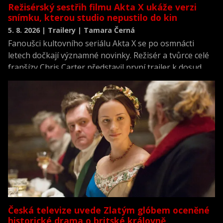
Režisérský sestřih filmu Akta X ukáže verzi
snímku, kterou studio nepustilo do kin
5. 8. 2026 | Trailery | Tamara Černá
Fanoušci kultovního seriálu Akta X se po osmnácti
letech dočkají významné novinky. Režisér a tvůrce celé
franšízy Chris Carter představil první trailer k dosud
neviděné režisérské verzi filmu Akta X: Chci uvěřit.
Česká televize uvede Zlatým glóbem oceněné
historické drama o britské královně