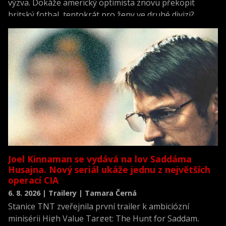
výzva. Dokáže americký optimista znovu překopit
britský fotbal, tentokrát pro ženy ve druhé divizi?
Joel Kinnaman se vydává na lov Saddáma
Husajna. Nový seriál ukáže jednu z největších
operací CIA
6. 8. 2026 | Trailery | Tamara Černá
Stanice TNT zveřejnila první trailer k ambiciózní
minisérii High Value Target: The Hunt for Saddam,