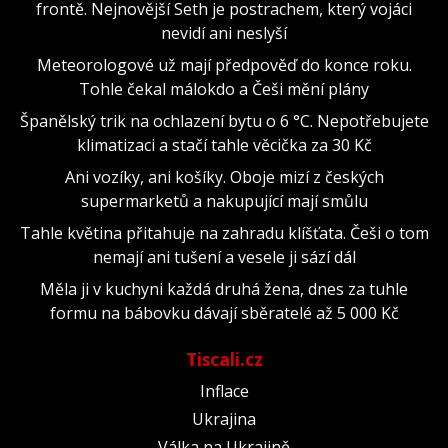
frontě. Nejnovější Seth je postrachem, který vojáci
nevidí ani neslyší
Meteorologové už mají předpověď do konce roku.
Tohle čekal málokdo a Češi mění plány
Španělský trik na ochlazení bytu o 6 °C. Nepotřebujete
klimatizaci a stačí tahle věcička za 30 Kč
Ani vozíky, ani košíky. Oboje mizí z českých
supermarketů a nakupující mají smůlu
Tahle květina přitahuje na zahradu klíšťata. Češi o tom
nemají ani tušení a vesele ji sází dál
Měla ji v kuchyni každá druhá žena, dnes za tuhle
formu na bábovku dávají sběratelé až 5 000 Kč
Tiscali.cz
Inflace
Ukrajina
Válka na Ukrajině