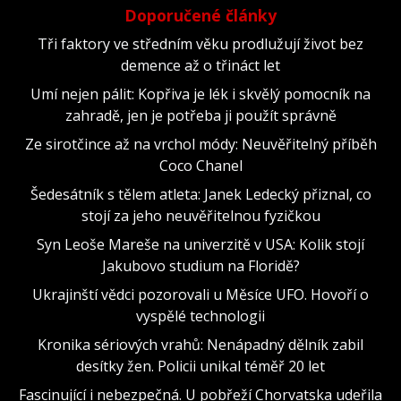
Doporučené články
Tři faktory ve středním věku prodlužují život bez
demence až o třináct let
Umí nejen pálit: Kopřiva je lék i skvělý pomocník na
zahradě, jen je potřeba ji použít správně
Ze sirotčince až na vrchol módy: Neuvěřitelný příběh
Coco Chanel
Šedesátník s tělem atleta: Janek Ledecký přiznal, co
stojí za jeho neuvěřitelnou fyzičkou
Syn Leoše Mareše na univerzitě v USA: Kolik stojí
Jakubovo studium na Floridě?
Ukrajinští vědci pozorovali u Měsíce UFO. Hovoří o
vyspělé technologii
Kronika sériových vrahů: Nenápadný dělník zabil
desítky žen. Policii unikal téměř 20 let
Fascinující i nebezpečná. U pobřeží Chorvatska udeřila