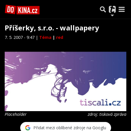
Příšerky, s.r.o. - wallpapery
7. 5. 2007 - 9:47 |
Téma
|
red
Placeholder
zdroj: tisková zpráva
Přidat mezi oblíbené zdroje na Googlu