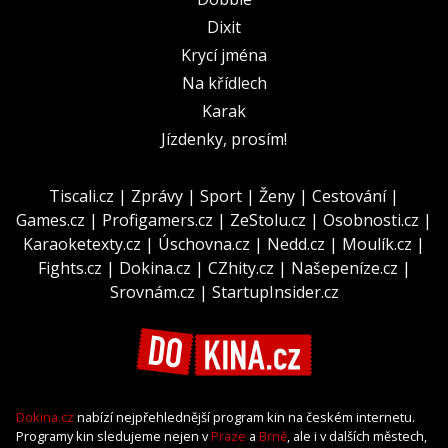
Dixit
Krycí jména
Na křídlech
Karak
Jízdenky, prosím!
Tiscali.cz
|
Zprávy
|
Sport
|
Ženy
|
Cestování
|
Games.cz
|
Profigamers.cz
|
ZeStolu.cz
|
Osobnosti.cz
|
Karaoketexty.cz
|
Úschovna.cz
|
Nedd.cz
|
Moulík.cz
|
Fights.cz
|
Dokina.cz
|
CZhity.cz
|
Našepeníze.cz
|
Srovnám.cz
|
StartupInsider.cz
Dokina.cz
nabízí nejpřehlednější program kin na českém internetu.
Programy kin sledujeme nejen v
Praze
a
Brně
, ale i v dalších městech,