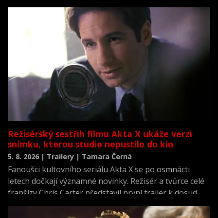
která se vrací k jednomu z nejvýznamnějších okamžiků
novodobých dějin.
Režisérský sestřih filmu Akta X ukáže verzi
snímku, kterou studio nepustilo do kin
5. 8. 2026 | Trailery | Tamara Černá
Fanoušci kultovního seriálu Akta X se po osmnácti
letech dočkají významné novinky. Režisér a tvůrce celé
franšízy Chris Carter představil první trailer k dosud
neviděné režisérské verzi filmu Akta X: Chci uvěřit.