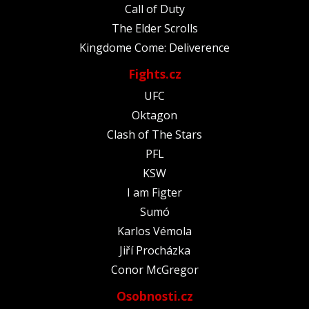
Call of Duty
The Elder Scrolls
Kingdome Come: Deliverence
Fights.cz
UFC
Oktagon
Clash of The Stars
PFL
KSW
I am Figter
Sumó
Karlos Vémola
Jiří Procházka
Conor McGregor
Osobnosti.cz