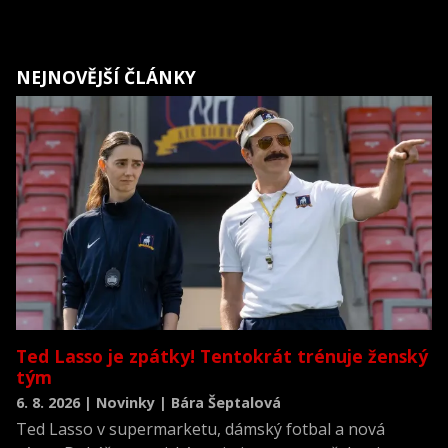
NEJNOVĚJŠÍ ČLÁNKY
Ted Lasso je zpátky! Tentokrát trénuje ženský
tým
6. 8. 2026 | Novinky | Bára Šeptalová
Ted Lasso v supermarketu, dámský fotbal a nová