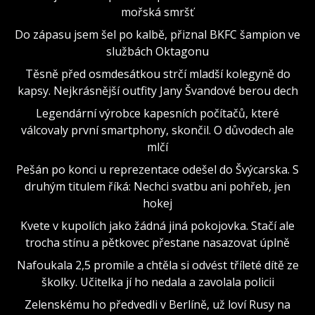
mořská smršť
Do zápasu jsem šel po kalbě, přiznal BKFC šampion ve
službách Oktagonu
Těsně před osmdesátkou strčí mladší kolegyně do
kapsy. Nejkrásnější outfity Jany Švandové berou dech
Legendární výrobce kapesních počítačů, které
válcovaly první smartphony, skončil. O důvodech ale
mlčí
Pešán po konci u reprezentace odešel do Švýcarska. S
druhým titulem říká: Nechci svatbu ani pohřeb, jen
hokej
Kvete v kupolích jako žádná jiná pokojovka. Stačí ale
trocha stínu a pětkovec přestane nasazovat úplně
Nafoukala 2,5 promile a chtěla si odvést tříleté dítě ze
školky. Učitelka jí ho nedala a zavolala policii
Zelenskému ho předvedli v Berlíně, už loví Rusy na