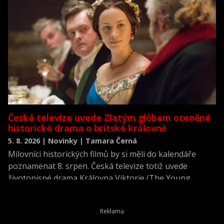
Česká televize uvede Zlatým glóbem oceněné
historické drama o britské královně
5. 8. 2026 | Novinky | Tamara Černá
Milovníci historických filmů by si měli do kalendáře
poznamenat 8. srpen. Česká televize totiž uvede
životopisné drama Královna Viktorie (The Young
Victoria) z roku 2009.