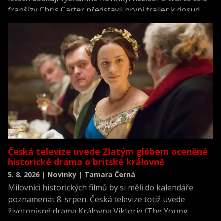
franšízy Chris Carter představil první trailer k dosud
neviděné režisérské verzi filmu Akta X: Chci uvěřit.
Česká televize uvede Zlatým glóbem oceněné
historické drama o britské královně
5. 8. 2026 | Novinky | Tamara Černá
Milovníci historických filmů by si měli do kalendáře
poznamenat 8. srpen. Česká televize totiž uvede
životopisné drama Královna Viktorie (The Young