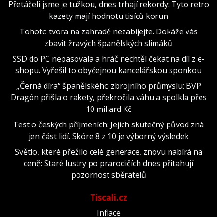
Přetáčeli jsme je tužkou, dnes trhají rekordy: Tyto retro
kazety mají hodnotu tisíců korun
Tohoto tvora na zahradě nezabíjejte. Dokáže vás
zbavit žravých španělských slimáků
SSD do PC nepasovala a hráč nechtěl čekat na díl z e-
shopu. Vyřešil to obyčejnou kancelářskou sponkou
„Černá díra“ španělského zbrojního průmyslu: BVP
Dragón přišla o rakety, překročila váhu a spolkla přes
10 miliard Kč
Test o českých příjmeních: Jejich skutečný původ zná
jen část lidí. Skóre 8 z 10 je výborný výsledek
Světlo, které přežilo celé generace, znovu nabírá na
ceně: Staré lustry po prarodičích dnes přitahují
pozornost sběratelů
Tiscali.cz
Inflace