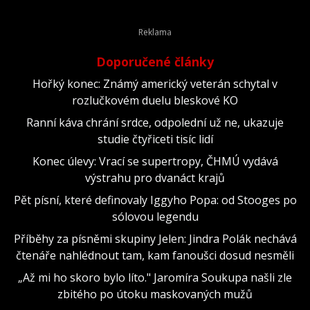
Victoria) z roku 2009.
Doporučené články
Hořký konec: Známý americký veterán schytal v
rozlučkovém duelu bleskové KO
Ranní káva chrání srdce, odpolední už ne, ukazuje
studie čtyřiceti tisíc lidí
Konec úlevy: Vrací se supertropy, ČHMÚ vydává
výstrahu pro dvanáct krajů
Pět písní, které definovaly Iggyho Popa: od Stooges po
sólovou legendu
Příběhy za písněmi skupiny Jelen: Jindra Polák nechává
čtenáře nahlédnout tam, kam fanoušci dosud nesměli
„Až mi ho skoro bylo líto." Jaromíra Soukupa našli zle
zbitého po útoku maskovaných mužů