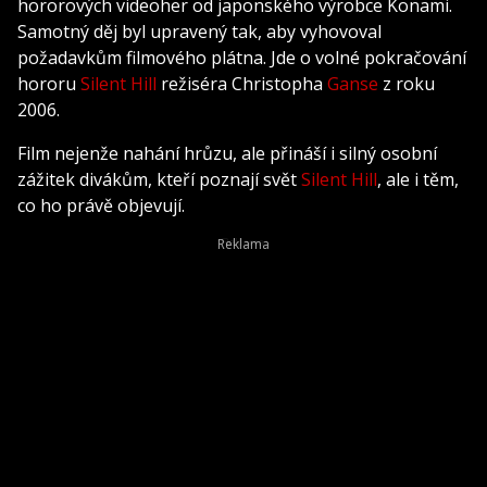
hororových videoher od japonského výrobce Konami.
Samotný děj byl upravený tak, aby vyhovoval
požadavkům filmového plátna. Jde o volné pokračování
hororu
Silent Hill
režiséra Christopha
Ganse
z roku
2006.
Film nejenže nahání hrůzu, ale přináší i silný osobní
zážitek divákům, kteří poznají svět
Silent Hill
, ale i těm,
co ho právě objevují.