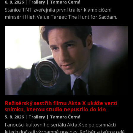
6. 8. 2026 | Trailery | Tamara Černá
Stanice TNT zveřejnila první trailer k ambiciózní
minisérii High Value Target: The Hunt for Saddam,
která se vrací k jednomu z nejvýznamnějších okamžiků
novodobých dějin.
Režisérský sestřih filmu Akta X ukáže verzi
snímku, kterou studio nepustilo do kin
5. 8. 2026 | Trailery | Tamara Černá
Fanoušci kultovního seriálu Akta X se po osmnácti
letech dočkají významné novinky. Režisér a tvůrce celé