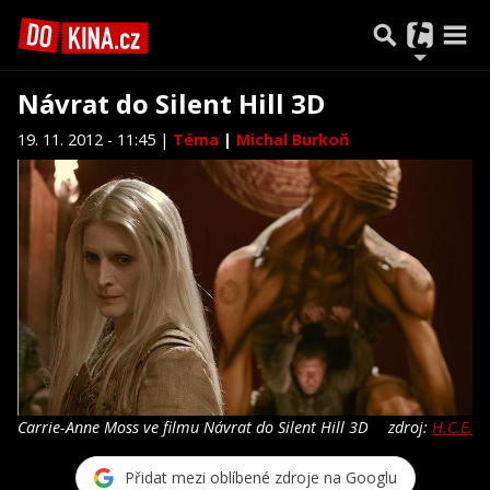
Návrat do Silent Hill 3D
19. 11. 2012 - 11:45 |
Téma
|
Michal Burkoň
Carrie-Anne Moss ve filmu Návrat do Silent Hill 3D
zdroj:
H.C.E.
Přidat mezi oblíbené zdroje na Googlu