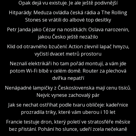
Opak dejá vu existuje. Je ale ještě podivnější
Hitparády: Meduza ovládla česká rádia a The Rolling
Stones se vrátili do albové top desítky
Petr Janda jako Cézar na nosítkách: Oslava narozenin,
jakou Česko ještě nezažilo
Klid od otravného bzučení: Action zlevnil lapač hmyzu,
vyčistí dvacet metrů prostoru
Neznalí elektrikáři ho tam pořád montují, a vám jde
potom Wi-Fi blbě v celém domě. Router za plechová
dvířka nepatří
Nenápadné lampičky z Československa mají cenu tisíců.
Nejvíc vynese zachovalý pár
Jak se nechat ostříhat podle tvaru obličeje: kadeřnice
prozradila triky, které vám uberou i 10 let
Francie testuje dron, který poletí ve stratosféře měsíce
bez přistání. Pohání ho slunce, udeří zcela nečekaně