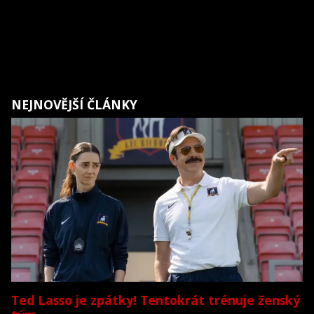
NEJNOVĚJŠÍ ČLÁNKY
Ted Lasso je zpátky! Tentokrát trénuje ženský