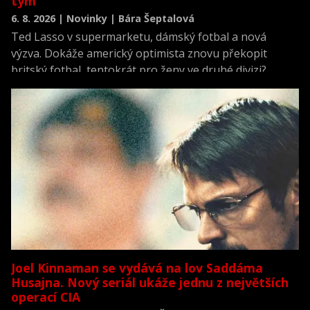
tým
6. 8. 2026 | Novinky | Bára Šeptalová
Ted Lasso v supermarketu, dámský fotbal a nová
výzva. Dokáže americký optimista znovu překopit
britský fotbal, tentokrát pro ženy ve druhé divizi?
Joel Kinnaman se vydává na lov Saddáma
Husajna. Nový seriál ukáže jednu z největších
operací CIA