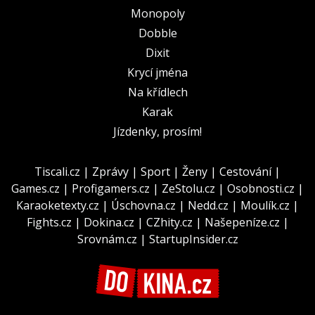
Monopoly
Dobble
Dixit
Krycí jména
Na křídlech
Karak
Jízdenky, prosím!
Tiscali.cz
|
Zprávy
|
Sport
|
Ženy
|
Cestování
|
Games.cz
|
Profigamers.cz
|
ZeStolu.cz
|
Osobnosti.cz
|
Karaoketexty.cz
|
Úschovna.cz
|
Nedd.cz
|
Moulík.cz
|
Fights.cz
|
Dokina.cz
|
CZhity.cz
|
Našepeníze.cz
|
Srovnám.cz
|
StartupInsider.cz