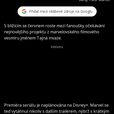
Přidat mezi oblíbené zdroje na Googlu
S blížícím se červnem roste mezi fanoušky očekávání
nejnovějšího projektu z marvelovského filmového
vesmíru jménem Tajná invaze.
Premiéra seriálu je naplánována na Disney+. Marvel se
teď vytáhnul nikoliv s dalším trailerem, nýbrž s krátkým