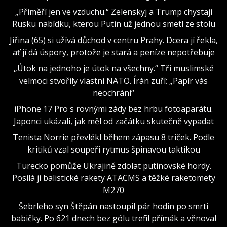
„Příměří jen ve vzduchu.“ Zelenskyj a Trump chystají
Rusku nabídku, kterou Putin už jednou smetl ze stolu
Jiřina (65) si užívá důchod v centru Prahy. Dcera jí řekla,
ať jí dá úspory, protože je stará a peníze nepotřebuje
„Útok na jednoho je útok na všechny.“ Tři muslimské
velmoci stvořily vlastní NATO. Írán zuří: „Papír vás
neochrání“
iPhone 17 Pro s rovnými zády bez hrbu fotoaparátu.
Japonci ukázali, jak měl od začátku skutečně vypadat
Tenista Norrie převlékl během zápasu 8 triček. Podle
kritiků vzal soupeři rytmus špinavou taktikou
Turecko pomůže Ukrajině zdolat putinovské hordy.
Posílá jí balistické rakety ATACMS a těžké raketomety
M270
Šebrleho syn Štěpán nastoupil pár hodin po smrti
babičky. Po 621 dnech bez gólu trefil přímák a věnoval