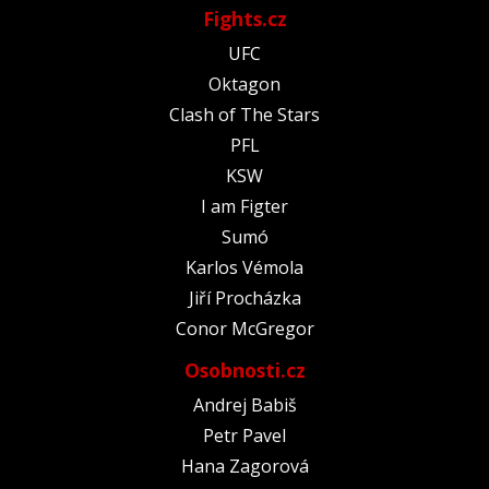
Fights.cz
UFC
Oktagon
Clash of The Stars
PFL
KSW
I am Figter
Sumó
Karlos Vémola
Jiří Procházka
Conor McGregor
Osobnosti.cz
Andrej Babiš
Petr Pavel
Hana Zagorová