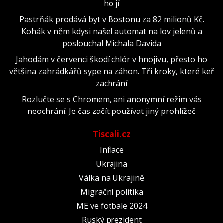
ho jí
Pastrňák prodává byt v Bostonu za 82 milionů Kč.
Kohák v něm kdysi našel automat na lov jelenů a
poslouchal Michala Davida
Jahodám v červenci škodí chlór v hnojivu, přesto ho
většina zahrádkářů sype na záhon. Tři kroky, které keř
zachrání
Rozlučte se s Chromem, ani anonymní režim vás
neochrání. Je čas začít používat jiný prohlížeč
Tiscali.cz
Inflace
Ukrajina
Válka na Ukrajině
Migrační politika
ME ve fotbale 2024
Ruský prezident