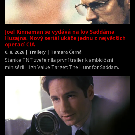
Joel Kinnaman se vydává na lov Saddáma
Husajna. Nový seriál ukáže jednu z největších
operací CIA
6. 8. 2026 | Trailery | Tamara Černá
Stanice TNT zveřejnila první trailer k ambiciózní
minisérii High Value Target: The Hunt for Saddam,
která se vrací k jednomu z nejvýznamnějších okamžiků
novodobých dějin.