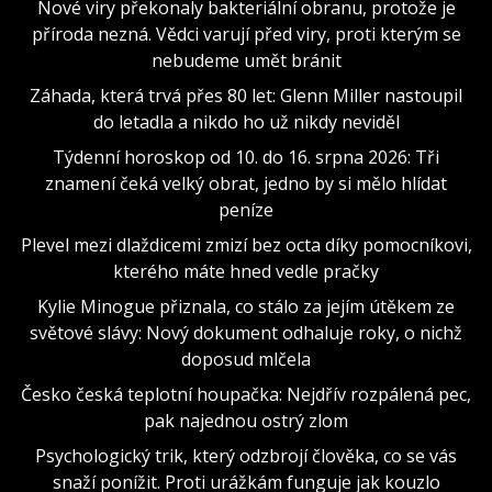
Nové viry překonaly bakteriální obranu, protože je
příroda nezná. Vědci varují před viry, proti kterým se
nebudeme umět bránit
Záhada, která trvá přes 80 let: Glenn Miller nastoupil
do letadla a nikdo ho už nikdy neviděl
Týdenní horoskop od 10. do 16. srpna 2026: Tři
znamení čeká velký obrat, jedno by si mělo hlídat
peníze
Plevel mezi dlaždicemi zmizí bez octa díky pomocníkovi,
kterého máte hned vedle pračky
Kylie Minogue přiznala, co stálo za jejím útěkem ze
světové slávy: Nový dokument odhaluje roky, o nichž
doposud mlčela
Česko česká teplotní houpačka: Nejdřív rozpálená pec,
pak najednou ostrý zlom
Psychologický trik, který odzbrojí člověka, co se vás
snaží ponížit. Proti urážkám funguje jak kouzlo