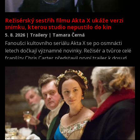
Režisérský sestřih filmu Akta X ukáže verzi
snímku, kterou studio nepustilo do kin
5. 8. 2026 | Trailery | Tamara Černá
Fanoušci kultovního seriálu Akta X se po osmnácti
letech dočkají významné novinky. Režisér a tvůrce celé
franšízy Chris Carter představil první trailer k dosud
neviděné režisérské verzi filmu Akta X: Chci uvěřit.