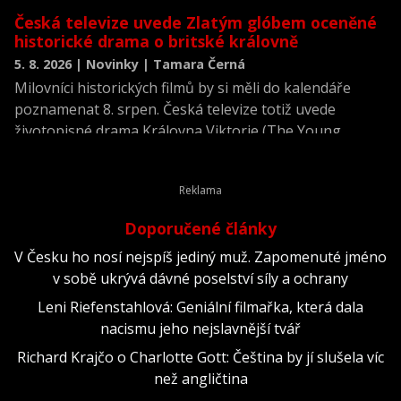
Česká televize uvede Zlatým glóbem oceněné
historické drama o britské královně
5. 8. 2026 | Novinky | Tamara Černá
Milovníci historických filmů by si měli do kalendáře
poznamenat 8. srpen. Česká televize totiž uvede
životopisné drama Královna Viktorie (The Young
Victoria) z roku 2009.
Doporučené články
V Česku ho nosí nejspíš jediný muž. Zapomenuté jméno
v sobě ukrývá dávné poselství síly a ochrany
Leni Riefenstahlová: Geniální filmařka, která dala
nacismu jeho nejslavnější tvář
Richard Krajčo o Charlotte Gott: Čeština by jí slušela víc
než angličtina