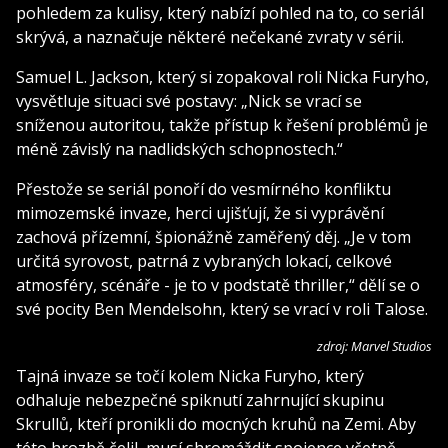
pohledem za kulisy, který nabízí pohled na to, co seriál
skrývá, a naznačuje některé nečekané zvraty v sérii.
Samuel L. Jackson, který si zopakoval roli Nicka Furyho,
vysvětluje situaci své postavy: „Nick se vrací se
sníženou autoritou, takže přístup k řešení problémů je
méně závislý na nadlidských schopnostech.“
Přestože se seriál ponoří do vesmírného konfliktu
mimozemské invaze, herci ujišťují, že si vyprávění
zachová přízemní, špionážně zaměřený děj. „Je v tom
určitá syrovost, patrná z vybraných lokací, celkové
atmosféry, scénáře - je to v podstatě thriller,“ dělí se o
své pocity Ben Mendelsohn, který se vrací v roli Talose.
zdroj: Marvel Studios
Tajná invaze se točí kolem Nicka Furyho, který
odhaluje nebezpečné spiknutí zahrnující skupinu
Skrullů, kteří pronikli do mocných kruhů na Zemi. Aby
této hrozbě čelil, musí shromáždit spojence včetně