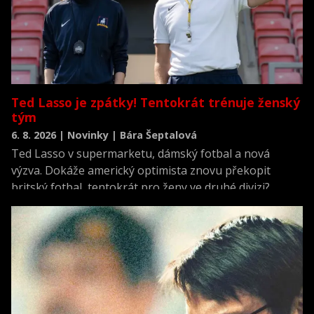
Ted Lasso je zpátky! Tentokrát trénuje ženský
tým
6. 8. 2026 | Novinky | Bára Šeptalová
Ted Lasso v supermarketu, dámský fotbal a nová
výzva. Dokáže americký optimista znovu překopit
britský fotbal, tentokrát pro ženy ve druhé divizi?