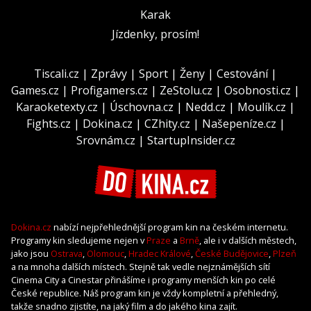
Karak
Jízdenky, prosím!
Tiscali.cz
|
Zprávy
|
Sport
|
Ženy
|
Cestování
|
Games.cz
|
Profigamers.cz
|
ZeStolu.cz
|
Osobnosti.cz
|
Karaoketexty.cz
|
Úschovna.cz
|
Nedd.cz
|
Moulík.cz
|
Fights.cz
|
Dokina.cz
|
CZhity.cz
|
Našepeníze.cz
|
Srovnám.cz
|
StartupInsider.cz
Dokina.cz
nabízí nejpřehlednější program kin na českém internetu.
Programy kin sledujeme nejen v
Praze
a
Brně
, ale i v dalších městech,
jako jsou
Ostrava
,
Olomouc
,
Hradec Králové
,
České Budějovice
,
Plzeň
a na mnoha dalších místech. Stejně tak vedle nejznámějších sítí
Cinema City a Cinestar přinášíme i programy menších kin po celé
České republice. Náš program kin je vždy kompletní a přehledný,
takže snadno zjistíte, na jaký film a do jakého kina zajít.